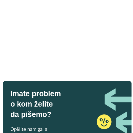
Imate problem
o kom želite
da pišemo?
Opišite nam ga, a