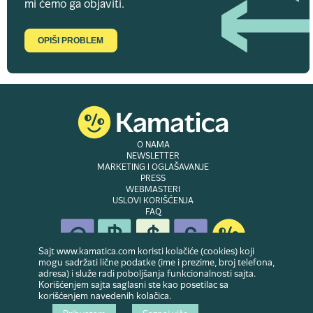
mi ćemo ga objaviti.
OPIŠI PROBLEM
O NAMA
NEWSLETTER
MARKETING I OGLAŠAVANJE
PRESS
WEBMASTERI
USLOVI KORIŠĆENJA
FAQ
Sajt www.kamatica.com koristi kolačiće (cookies) koji
mogu sadržati lične podatke (ime i prezime, broj telefona,
adresa) i služe radi poboljšanja funkcionalnosti sajta.
© Copyright 2007-2026. Website developed & owned by
Dubes doo
. Sva prava
Korišćenjem sajta saglasni ste kao posetilac sa
zadržana
korišćenjem navedenih kolačica.