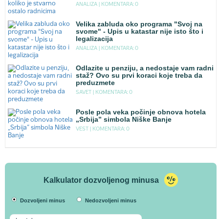
ANALIZA |
KOMENTARA: 0
Velika zabluda oko programa "Svoj na
svome" - Upis u katastar nije isto što i
legalizacija
ANALIZA |
KOMENTARA: 0
Odlazite u penziju, a nedostaje vam radni
staž? Ovo su prvi koraci koje treba da
preduzmete
SAVET |
KOMENTARA: 0
Posle pola veka počinje obnova hotela
„Srbija” simbola Niške Banje
VEST |
KOMENTARA: 0
Kalkulator dozvoljenog minusa
Dozvoljeni minus
Nedozvoljeni minus