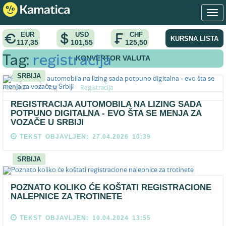
EUR
USD
CHF
KURSNA LISTA
117,35
101,55
125,50
KONVERTOR VALUTA
Tag:
registracija
SRBIJA
Pocetna
>
Tag
>
Registracija
REGISTRACIJA AUTOMOBILA NA LIZING SADA
POTPUNO DIGITALNA - EVO ŠTA SE MENJA ZA
VOZAČE U SRBIJI
TEKST OBJAVLJEN: 27.04.2026 10:39
SRBIJA
POZNATO KOLIKO ĆE KOŠTATI REGISTRACIONE
NALEPNICE ZA TROTINETE
TEKST OBJAVLJEN: 10.04.2024 13:55