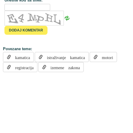
Unesite kod sa slike:
Povezane teme:
kamatica
istraživanje kamatica
motori
registracija
izemene zakona