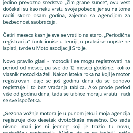
jedino prevozno sredstvo „čim grane sunce“, ovu vest
dočekali su kao neku vrstu svoje pobede, jer su na tome
radili skoro osam godina, zajedno sa Agencijom za
bezbednost saobraćaja.
Četiri meseca kasnije sve se vratilo na staro. „Periodična
registracija“ funkcioniše u teoriji, u praksi se uopšte ne
isplati, tvrde u Moto asocijaciji Srbije.
Novo pravilo glasi - motocikli se mogu registrovati na
period od mesec, pa sve do 12 meseci godišnje, koliko
vlasnik motocikla želi. Nakon isteka roka na koji je motor
registrovan, daje se još godinu dana da se ponovo
registruje i to bez vraćanja tablica. Ako prođe period
više od godinu dana, tada se tablice moraju vratiti i radi
se sve ispočetka.
„Sezona vožnje motora je u punom jeku i moja agencija
registruje oko desetak dvotočkaša mesečno. Do sada
nismo imali još ni jednog koji je tražio tu novu,