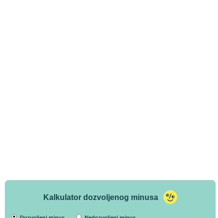
Kalkulator dozvoljenog minusa
Dozvoljeni minus
Nedozvoljeni minus