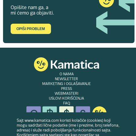
Opišite nam ga, a
mi ćemo ga objaviti.
OPIŠI PROBLEM
O NAMA
NEWSLETTER
MARKETING I OGLAŠAVANJE
PRESS
WEBMASTERI
USLOVI KORIŠĆENJA
FAQ
Sajt www.kamatica.com koristi kolačiće (cookies) koji
mogu sadržati lične podatke (ime i prezime, broj telefona,
adresa) i služe radi poboljšanja funkcionalnosti sajta.
© Copyright 2007-2026. Website developed & owned by
Dubes doo
. Sva prava
Korišćenjem sajta saglasni ste kao posetilac sa