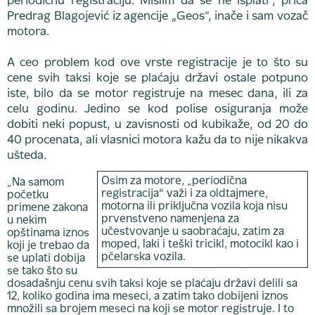
periodičnu registraciju. Mislim da se ne isplati“, priča
Predrag Blagojević iz agencije „Geos“, inače i sam vozač
motora.
A ceo problem kod ove vrste registracije je to što su
cene svih taksi koje se plaćaju državi ostale potpuno
iste, bilo da se motor registruje na mesec dana, ili za
celu godinu. Jedino se kod polise osiguranja može
dobiti neki popust, u zavisnosti od kubikaže, od 20 do
40 procenata, ali vlasnici motora kažu da to nije nikakva
ušteda.
Osim za motore, „periodična
„Na samom
registracija“ važi i za oldtajmere,
početku
motorna ili priključna vozila koja nisu
primene zakona
prvenstveno namenjena za
u nekim
učestvovanje u saobraćaju, zatim za
opštinama iznos
moped, laki i teški tricikl, motocikl kao i
koji je trebao da
pčelarska vozila.
se uplati dobija
se tako što su
dosadašnju cenu svih taksi koje se plaćaju državi delili sa
12, koliko godina ima meseci, a zatim tako dobijeni iznos
množili sa brojem meseci na koji se motor registruje. I to