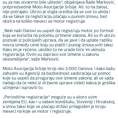
su za nas stvanrno bile uštede“, objašnjava Rade Marković,
potpredsednik Moto Asocijacije Srbije. Ali, to na žalost,
nije potrajalo. Ubrzo je stigla uredba da se sve to ukida i
da se takse za registraciju plaćaju u punom iznosu, bez
obzira na koliko meseci se motor registruje.
„Neki naši članovi su uspeli da registruju motor po formuli
koja se koristila na početku primene zakona. Ali su ih ubrzo
pozivali iz policijskih uprava, da se jave i da uplate razliku
novca između cene koju su platili i punog iznosa svih taksi.
Kako im je rečeno, ukoliko to ne urade biće im ukinuta
registracija. Ovim su zapravo sve izmene u zakonu
obesmišljene“, kaže Marković.
Moto Asocijacija Srbije broji oko 3.000 članova. I kako kažu
zahvalni su Agenciji za bezbednost saobraćaja uz pomoć
koje su uspeli da proguraju ove izmene zakona, ali se sada
nadaju da će neko iz državne uprave videti kakva je greška
učinjena i ispraviti to.
„Periodične registracije“ moguće su u skoro svim
zemljama EU, kao i u našem komšiluku, Sloveniji i Hrvatskoj,
a iznos taksi koje se plaćaju državi prilagođen je broju
meseci na koje se motor i registruje.