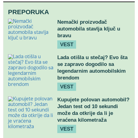
PREPORUKA
Nemački proizvođač
automobila stavlja ključ u
bravu
VEST
Lada otišla u stečaj? Evo šta
se zapravo dogodilo sa
legendarnim automobilskim
brendom
VEST
Kupujete polovan automobil?
Jedan test od 10 sekundi
može da otkrije da li je
vraćena kilometraža
VEST