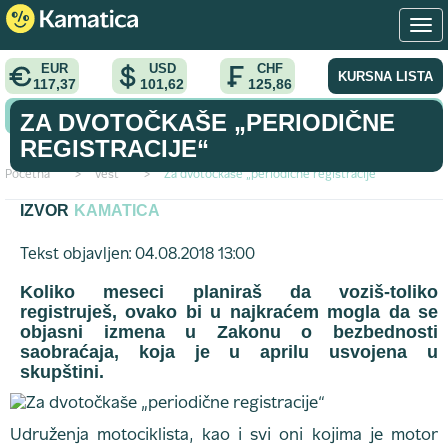
EUR
USD
CHF
KURSNA LISTA
117,37
101,62
125,86
KONVERTOR VALUTA
ZA DVOTOČKAŠE „PERIODIČNE
REGISTRACIJE“
Početna
>
vest
>
Za dvotočkaše „periodične registracije“
IZVOR
KAMATICA
Tekst objavljen: 04.08.2018 13:00
Koliko meseci planiraš da voziš-toliko
registruješ, ovako bi u najkraćem mogla da se
objasni izmena u Zakonu o bezbednosti
saobraćaja, koja je u aprilu usvojena u
skupštini.
Udruženja motociklista, kao i svi oni kojima je motor