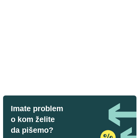
Imate problem
o kom želite
da pišemo?