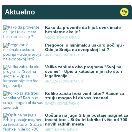
Aktuelno
Kako da proverite da li još uvek imate
besplatne akcije?
VODIC |
KOMENTARA: 0
Pregovori o minimalcu uskoro počinju -
Gde je Srbija na evropskoj listi?
ANALIZA |
KOMENTARA: 0
Velika zabluda oko programa "Svoj na
svome" - Upis u katastar nije isto što i
legalizacija
ANALIZA |
KOMENTARA: 0
Koliko zaista troši ventilator? Račun za
struju mogao bi da vas iznenadi
SAVET |
KOMENTARA: 0
Opština na jugu Srbije postaje magnet za
investitore - Stižu tri fabrike i više od 700
novih radnih mesta
VEST |
KOMENTARA: 0