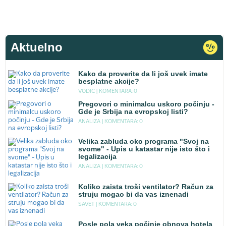
Aktuelno
Kako da proverite da li još uvek imate
besplatne akcije?
VODIC |
KOMENTARA: 0
Pregovori o minimalcu uskoro počinju -
Gde je Srbija na evropskoj listi?
ANALIZA |
KOMENTARA: 0
Velika zabluda oko programa "Svoj na
svome" - Upis u katastar nije isto što i
legalizacija
ANALIZA |
KOMENTARA: 0
Koliko zaista troši ventilator? Račun za
struju mogao bi da vas iznenadi
SAVET |
KOMENTARA: 0
Posle pola veka počinje obnova hotela