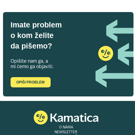
Imate problem
o kom želite
da pišemo?
Opišite nam ga, a
mi ćemo ga objaviti.
OPIŠI PROBLEM
O NAMA
NEWSLETTER