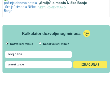
„Srbija” simbola Niške Banje
VEST |
KOMENTARA: 0
Kalkulator dozvoljenog minusa
Dozvoljeni minus
Nedozvoljeni minus