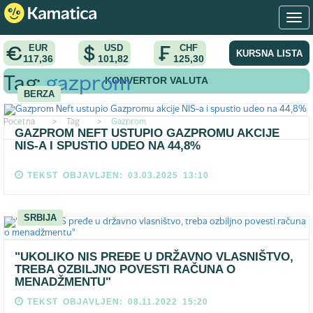
EUR
USD
CHF
KURSNA LISTA
117,36
101,82
125,30
KONVERTOR VALUTA
Tag:
gazprom
BERZA
Pocetna
>
Tag
>
Gazprom
GAZPROM NEFT USTUPIO GAZPROMU AKCIJE
NIS-A I SPUSTIO UDEO NA 44,8%
TEKST OBJAVLJEN: 03.03.2025 13:10
SRBIJA
"UKOLIKO NIS PREĐE U DRŽAVNO VLASNIŠTVO,
TREBA OZBILJNO POVESTI RAČUNA O
MENADŽMENTU"
TEKST OBJAVLJEN: 08.11.2022 15:20