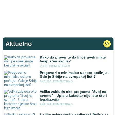
Aktuelno
Kako da proverite da li još uvek imate
besplatne akcije?
VODIC |
KOMENTARA: 0
Pregovori o minimalcu uskoro počinju -
Gde je Srbija na evropskoj listi?
ANALIZA |
KOMENTARA: 0
Velika zabluda oko programa "Svoj na
svome" - Upis u katastar nije isto što i
legalizacija
ANALIZA |
KOMENTARA: 0
Koliko zaista troši ventilator? Račun za