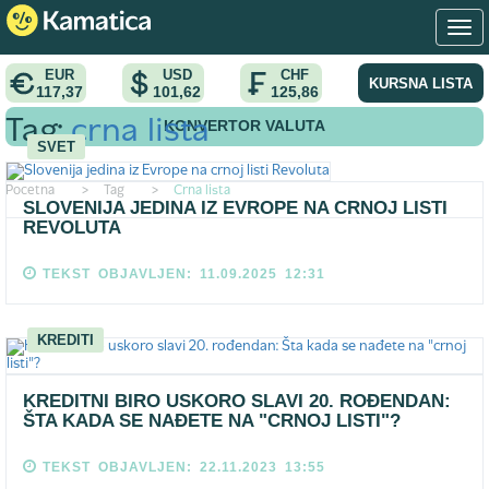
EUR
USD
CHF
KURSNA LISTA
117,37
101,62
125,86
KONVERTOR VALUTA
Tag:
crna lista
SVET
Pocetna
>
Tag
>
Crna lista
SLOVENIJA JEDINA IZ EVROPE NA CRNOJ LISTI
REVOLUTA
TEKST OBJAVLJEN: 11.09.2025 12:31
KREDITI
KREDITNI BIRO USKORO SLAVI 20. ROĐENDAN:
ŠTA KADA SE NAĐETE NA "CRNOJ LISTI"?
TEKST OBJAVLJEN: 22.11.2023 13:55