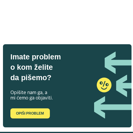
Imate problem
o kom želite
da pišemo?
Opišite nam ga, a
mi ćemo ga objaviti.
OPIŠI PROBLEM