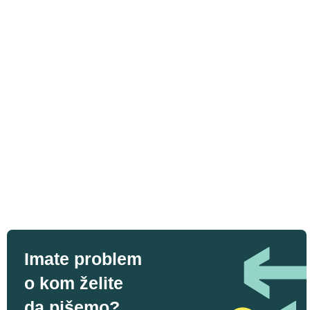
Imate problem
o kom želite
da pišemo?