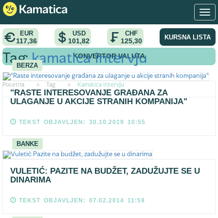
EUR
USD
CHF
KURSNA LISTA
117,36
101,82
125,30
KONVERTOR VALUTA
Tag:
kamatica intervju
BERZA
Pocetna
>
Tag
>
Kamatica intervju
"RASTE INTERESOVANJE GRAĐANA ZA
ULAGANJE U AKCIJE STRANIH KOMPANIJA"
TEKST OBJAVLJEN: 30.10.2019 10:55
BANKE
VULETIĆ: PAZITE NA BUDŽET, ZADUŽUJTE SE U
DINARIMA
TEKST OBJAVLJEN: 07.02.2014 11:59