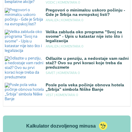
VODIC |
KOMENTARA: 0
Pregovori o minimalcu uskoro počinju -
Gde je Srbija na evropskoj listi?
ANALIZA |
KOMENTARA: 0
Velika zabluda oko programa "Svoj na
svome" - Upis u katastar nije isto što i
legalizacija
ANALIZA |
KOMENTARA: 0
Odlazite u penziju, a nedostaje vam radni
staž? Ovo su prvi koraci koje treba da
preduzmete
SAVET |
KOMENTARA: 0
Posle pola veka počinje obnova hotela
„Srbija” simbola Niške Banje
VEST |
KOMENTARA: 0
Kalkulator dozvoljenog minusa