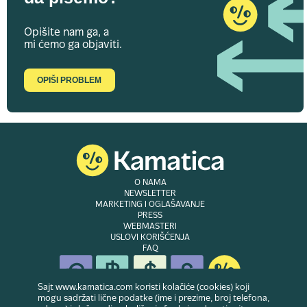
Opišite nam ga, a
mi ćemo ga objaviti.
OPIŠI PROBLEM
O NAMA
NEWSLETTER
MARKETING I OGLAŠAVANJE
PRESS
WEBMASTERI
USLOVI KORIŠĆENJA
FAQ
Sajt www.kamatica.com koristi kolačiće (cookies) koji
mogu sadržati lične podatke (ime i prezime, broj telefona,