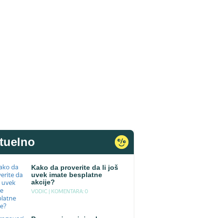
tuelno
Kako da proverite da li još
uvek imate besplatne
akcije?
VODIC |
KOMENTARA: 0