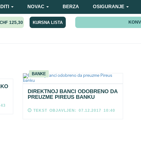
DITI
NOVAC
BERZA
OSIGURANJE
KONV
125,30
KURSNA LISTA
CHF
BANKE
AKO
DIREKTNOJ BANCI ODOBRENO DA
PREUZME PIREUS BANKU
:43
TEKST OBJAVLJEN: 07.12.2017 10:40