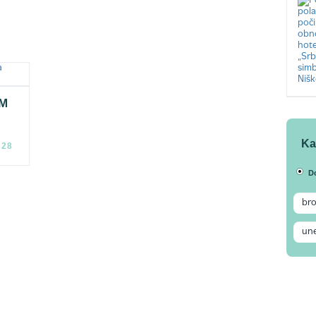
IM
Ka
:28
D