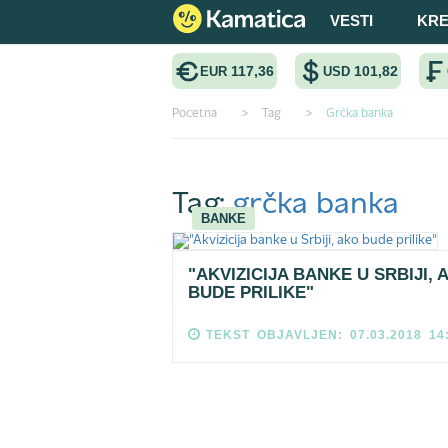
VESTI
KRE
117,36
101,82
EUR
USD
Pocetna
>
Tag
>
Grčka banka
Tag:
grčka banka
BANKE
"AKVIZICIJA BANKE U SRBIJI, 
BUDE PRILIKE"
TEKST OBJAVLJEN: 07.03.2018 14