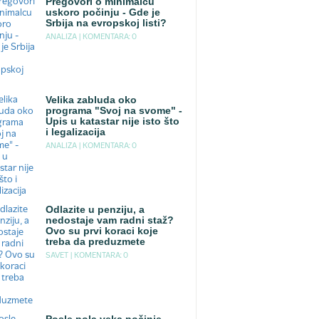
Pregovori o minimalcu
uskoro počinju - Gde je
Srbija na evropskoj listi?
ANALIZA |
KOMENTARA: 0
Velika zabluda oko
programa "Svoj na svome" -
Upis u katastar nije isto što
i legalizacija
ANALIZA |
KOMENTARA: 0
Odlazite u penziju, a
nedostaje vam radni staž?
Ovo su prvi koraci koje
treba da preduzmete
SAVET |
KOMENTARA: 0