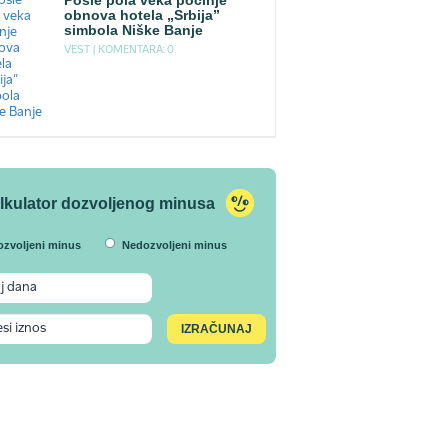
Posle pola veka počinje
obnova hotela „Srbija”
simbola Niške Banje
VEST |
KOMENTARA: 0
lkulator dozvoljenog minusa
ozvoljeni minus
Nedozvoljeni minus