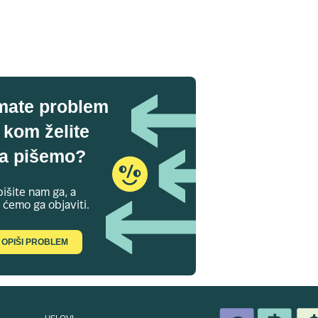
mate problem
 kom želite
a pišemo?
išite nam ga, a
 ćemo ga objaviti.
OPIŠI PROBLEM