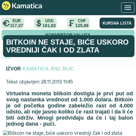
EUR
USD
CHF
KURSNA LISTA
117,37
101,62
125,86
KONVERTOR VALUTA
BITKOIN NE STAJE, BIĆE USKORO
VREDNIJI ČAK I OD ZLATA
Početna
>
vest
>
Bitkoin ne staje, biće uskoro vredniji čak i od
zlata
IZVOR
KAMATICA, B92, BLIC
Tekst objavljen: 28.11.2013 11:45
Virtuelna moneta bitkoin dostigla je prvi put od
svog nastanka vrednost od 1.000 dolara. Bitkoin
je od početka godine zabeležio rast od 4.000
odsto, ali nije jasno koliko će rast trajati i da li će
biti održiv. Mnogi predviđaju da će i taj balon
jednog dana - pući.