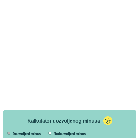
Kalkulator dozvoljenog minusa
Dozvoljeni minus
Nedozvoljeni minus