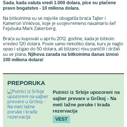
Sada, kada valuta vredi 1.000 dolara, pice su plaćene
pravo bogatstvo - 10 miliona dolara.
Na bitkoinima su se najviše obogatila braća Tajler i
Kameron Vinklvos, koje je svojevremeno nasamario šef
Fejsbuka Mark Zakerberg.
Braća su kupovali u aprilu 2012. godine, kada je bitkoin
vredeo 120 dolara. Posle samo nekoliko dana, kurs je naglo
opao i stigao do 50 dolara, ali blizanci nisu paničili i držali
. Njihova zarada na bitkoinima danas iznosi
su se plana
100 miliona dolara!
PREPORUKA
Putnici iz Srbije upozoreni na
sajber prevare u Grčkoj - Na
meti lažne poruke i krađa
rezervacija
VEST