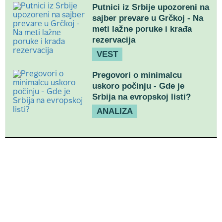
Putnici iz Srbije upozoreni na
sajber prevare u Grčkoj - Na
meti lažne poruke i krađa
rezervacija
VEST
Pregovori o minimalcu
uskoro počinju - Gde je
Srbija na evropskoj listi?
ANALIZA