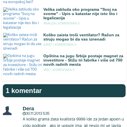
Velika zabluda oko programa "Svoj na
svome" - Upis u katastar nije isto što i
legalizacija
ANALIZA |
KOMENTARA: 0
Koliko zaista troši ventilator? Račun za
struju mogao bi da vas iznenadi
SAVET |
KOMENTARA: 0
Opština na jugu Srbije postaje magnet za
investitore - Stižu tri fabrike i više od 700
novih radnih mesta
VEST |
KOMENTARA: 0
1 komentar
Dera
30.11.2013 5:35
A koliko grama zlata kvaliteta 9999 ide za jedan apoen u
vidu podloge , ako je uopste ima, ali nesto mi se javlja