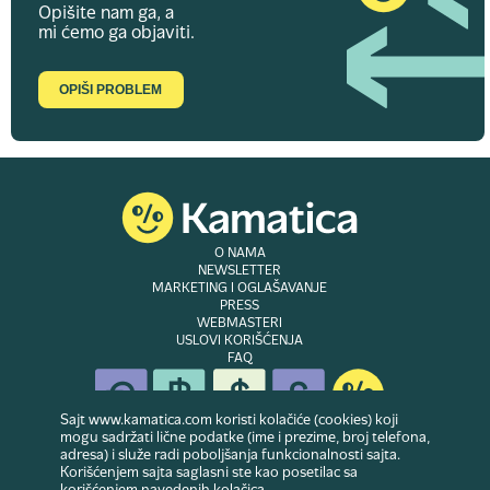
Opišite nam ga, a
mi ćemo ga objaviti.
OPIŠI PROBLEM
O NAMA
NEWSLETTER
MARKETING I OGLAŠAVANJE
PRESS
WEBMASTERI
USLOVI KORIŠĆENJA
FAQ
Sajt www.kamatica.com koristi kolačiće (cookies) koji
mogu sadržati lične podatke (ime i prezime, broj telefona,
adresa) i služe radi poboljšanja funkcionalnosti sajta.
© Copyright 2007-2026. Website developed & owned by
Dubes doo
. Sva prava
Korišćenjem sajta saglasni ste kao posetilac sa
zadržana