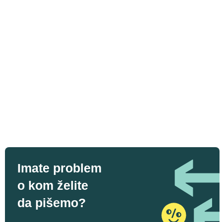
Imate problem
o kom želite
da pišemo?