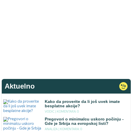
Aktuelno
Kako da proverite da li još uvek imate
besplatne akcije?
VODIC |
KOMENTARA: 0
Pregovori o minimalcu uskoro počinju -
Gde je Srbija na evropskoj listi?
ANALIZA |
KOMENTARA: 0