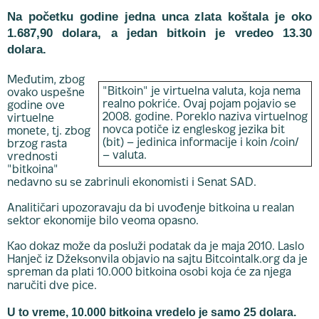
Na početku godine jedna unca zlata koštala je oko
1.687,90 dolara, a jedan bitkoin je vredeo 13.30
dolara.
Međutim, zbog
"Bitkoin" je virtuelna valuta, koja nema
ovako uspešne
realno pokriće. Ovaj pojam pojavio se
godine ove
2008. godine. Poreklo naziva virtuelnog
virtuelne
novca potiče iz engleskog jezika bit
monete, tj. zbog
(bit) – jedinica informacije i koin /coin/
brzog rasta
– valuta.
vrednosti
"bitkoina"
nedavno su se zabrinuli ekonomisti i Senat SAD.
Analitičari upozoravaju da bi uvođenje bitkoina u realan
sektor ekonomije bilo veoma opasno.
Kao dokaz može da posluži podatak da je maja 2010. Laslo
Hanječ iz Džeksonvila objavio na sajtu Bitcointalk.org da je
spreman da plati 10.000 bitkoina osobi koja će za njega
naručiti dve pice.
U to vreme, 10.000 bitkoina vredelo je samo 25 dolara.