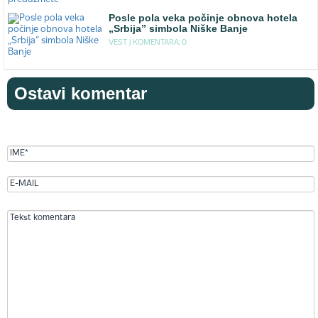
Posle pola veka počinje obnova hotela
„Srbija” simbola Niške Banje
VEST |
KOMENTARA: 0
Ostavi komentar