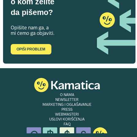
o kom želite
da pišemo?
Opišite nam ga, a
mi ćemo ga objaviti.
OPIŠI PROBLEM
O NAMA
NEWSLETTER
MARKETING I OGLAŠAVANJE
PRESS
WEBMASTERI
USLOVI KORIŠĆENJA
FAQ