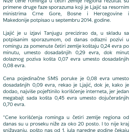
Niže cene rominga u četiri zemlje regiona rezultat su
primene druge faze sporazuma koji je Ljajić sa resornim
ministrima Crne Gore, Bosne i Hercegovine i
Makedonije potpisao u septembru 2014. godine.
Ljajić je u izjavi Tanjugu precizirao da, u skladu sa
potpisanim sporazumom, od danas odlazni pozivi u
romingu za pomenute četiri zemlje koštaju 0,24 evra po
minutu, umesto dosadašnjih 0,29 evra, dok minut
dolaznog poziva košta 0,07 evra umesto dosadašnjih
0,08 evra.
Cena pojedinačne SMS poruke je 0,08 evra umesto
dosadašnjih 0,09 evra, rekao je Ljajić, dok je, kako je
dodao, najviše pojeftinilo korišćenje interneta, jer jedan
megabajt sada košta 0,45 evra umesto dojučerašnjih
0,70 evra.
"Cene korišćenja rominga u četiri zemlje regiona od
danas su u proseku niže za oko 20 posto. I to nije kraj
snižavanju, pošto nas od 1. jula naredne godine čekaju