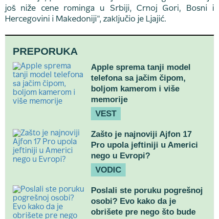
još niže cene rominga u Srbiji, Crnoj Gori, Bosni i
Hercegovini i Makedoniji", zaključio je Ljajić.
PREPORUKA
Apple sprema tanji model
telefona sa jačim čipom,
boljom kamerom i više
memorije
VEST
Zašto je najnoviji Ajfon 17
Pro upola jeftiniji u Americi
nego u Evropi?
VODIC
Poslali ste poruku pogrešnoj
osobi? Evo kako da je
obrišete pre nego što bude