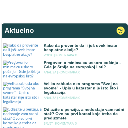
Aktuelno
Kako da proverite da li još uvek imate
besplatne akcije?
VODIC |
KOMENTARA: 0
Pregovori o minimalcu uskoro počinju -
Gde je Srbija na evropskoj listi?
ANALIZA |
KOMENTARA: 0
Velika zabluda oko programa "Svoj na
svome" - Upis u katastar nije isto što i
legalizacija
ANALIZA |
KOMENTARA: 0
Odlazite u penziju, a nedostaje vam radni
staž? Ovo su prvi koraci koje treba da
preduzmete
SAVET |
KOMENTARA: 0