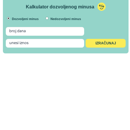
Kalkulator dozvoljenog minusa
Dozvoljeni minus
Nedozvoljeni minus