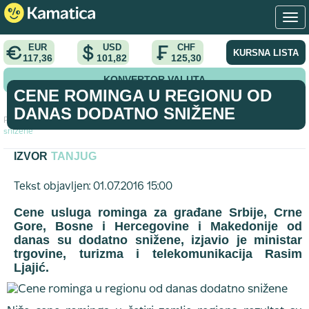
EUR
USD
CHF
KURSNA LISTA
117,36
101,82
125,30
KONVERTOR VALUTA
CENE ROMINGA U REGIONU OD
DANAS DODATNO SNIŽENE
Početna
>
vest
>
Cene rominga u regionu od danas dodatno
snižene
IZVOR
TANJUG
Tekst objavljen: 01.07.2016 15:00
Cene usluga rominga za građane Srbije, Crne
Gore, Bosne i Hercegovine i Makedonije od
danas su dodatno snižene, izjavio je ministar
trgovine, turizma i telekomunikacija Rasim
Ljajić.