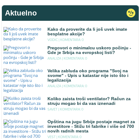
Aktuelno
Kako da proverite da li još uvek imate
besplatne akcije?
VODIC |
KOMENTARA: 0
Pregovori o minimalcu uskoro počinju -
Gde je Srbija na evropskoj listi?
ANALIZA |
KOMENTARA: 0
Velika zabluda oko programa "Svoj na
svome" - Upis u katastar nije isto što i
legalizacija
ANALIZA |
KOMENTARA: 0
Koliko zaista troši ventilator? Račun za
struju mogao bi da vas iznenadi
SAVET |
KOMENTARA: 0
Opština na jugu Srbije postaje magnet za
investitore - Stižu tri fabrike i više od 700
novih radnih mesta
VEST |
KOMENTARA: 0