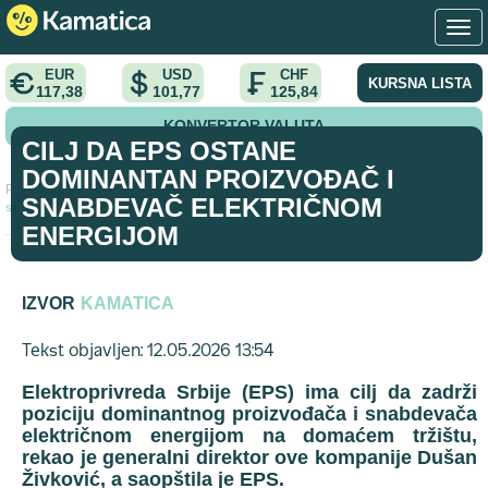
EUR
USD
CHF
KURSNA LISTA
117,38
101,77
125,84
KONVERTOR VALUTA
CILJ DA EPS OSTANE
DOMINANTAN PROIZVOĐAČ I
Početna
>
vest
>
Cilj da EPS ostane dominantan proizvođač i
SNABDEVAČ ELEKTRIČNOM
snabdevač električnom energijom
ENERGIJOM
IZVOR
KAMATICA
Tekst objavljen: 12.05.2026 13:54
Elektroprivreda Srbije (EPS) ima cilj da zadrži
poziciju dominantnog proizvođača i snabdevača
električnom energijom na domaćem tržištu,
rekao je generalni direktor ove kompanije Dušan
Živković, a saopštila je EPS.