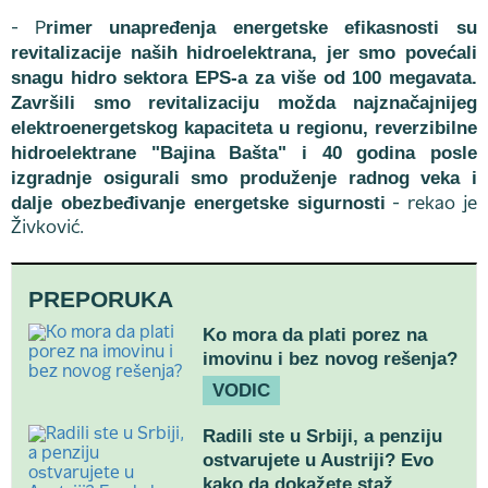
rimer unapređenja energetske efikasnosti su
- P
revitalizacije naših hidroelektrana, jer smo povećali
snagu hidro sektora EPS-a za više od 100 megavata.
Završili smo revitalizaciju možda najznačajnijeg
elektroenergetskog kapaciteta u regionu, reverzibilne
hidroelektrane "Bajina Bašta" i 40 godina posle
izgradnje osigurali smo produženje radnog veka i
dalje obezbeđivanje energetske sigurnosti
- rekao je
Živković.
PREPORUKA
Ko mora da plati porez na
imovinu i bez novog rešenja?
VODIC
Radili ste u Srbiji, a penziju
ostvarujete u Austriji? Evo
kako da dokažete staž