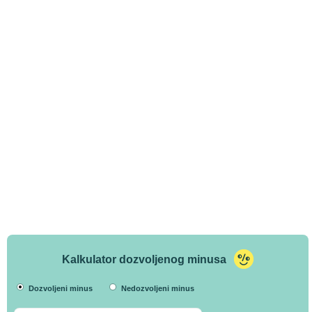
Kalkulator dozvoljenog minusa
Dozvoljeni minus
Nedozvoljeni minus