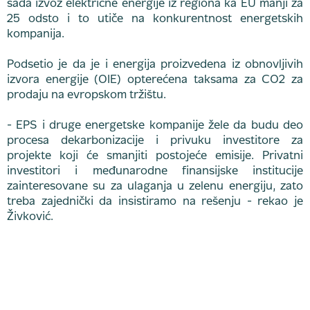
sada izvoz električne energije iz regiona ka EU manji za
25 odsto i to utiče na konkurentnost energetskih
kompanija.
Podsetio je da je i energija proizvedena iz obnovljivih
izvora energije (OIE) opterećena taksama za CO2 za
prodaju na evropskom tržištu.
- EPS i druge energetske kompanije žele da budu deo
procesa dekarbonizacije i privuku investitore za
projekte koji će smanjiti postojeće emisije. Privatni
investitori i međunarodne finansijske institucije
zainteresovane su za ulaganja u zelenu energiju, zato
treba zajednički da insistiramo na rešenju - rekao je
Živković.