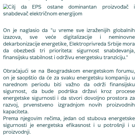
On je naglasio da "u vreme sve izraženijih globalnih
izazova, sve veće digitalizacije i neminovne
dekarbonizacije energetike, Elektroprivreda Srbije mora
da obezbedi tri prioriteta: sigurnost snabdevanja,
finansijsku stabilnost i održivu energetsku tranziciju."
Obraćajući se na Beogradskom energetskom forumu,
on je saopštio da će za svaku energetsku kompaniju u
narednom periodu biti važno da održi finansijsku
sigurnost, da bude podrška državi kroz procese
energetske sigurnosti i da stvori dovoljno prostora za
razvoj, prvenstveno izgradnjom novih proizvodnih
kapaciteta.
Prema njegovim rečima, jedan od stubova energetske
sigurnosti je energetska efikasnost i u potrošnji i u
proizvodnji.