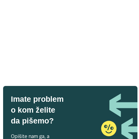
Imate problem
o kom želite
da pišemo?
Opišite nam ga, a