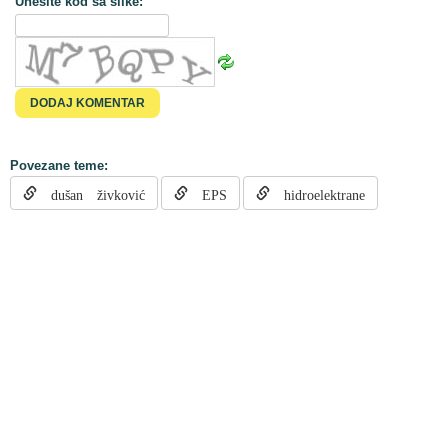
Unesite kod sa slike:
Povezane teme:
dušan živković
EPS
hidroelektrane