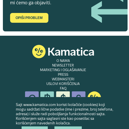
mi ćemo ga objaviti.
OPIŠI PROBLEM
O NAMA
NEWSLETTER
MARKETING I OGLAŠAVANJE
PRESS
WEBMASTERI
USLOVI KORIŠĆENJA
FAQ
Sajt www.kamatica.com koristi kolačiće (cookies) koji
mogu sadržati lične podatke (ime i prezime, broj telefona,
adresa) i služe radi poboljšanja funkcionalnosti sajta.
© Copyright 2007-2026. Website developed & owned by
Dubes doo
. Sva prava
Korišćenjem sajta saglasni ste kao posetilac sa
zadržana
korišćenjem navedenih kolačica.