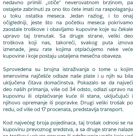
nedavno primili „otiče“ neverovatnom brzinom, pa
ostajete zabrinuti za ono što ćete imati na raspolaganju
u toku ostatka meseca. Jedan razlog, i to onaj
očigledniji, jeste što na početku meseca pokrivamo
zaostale troškove i obavljamo kupovine koje su čekale
upravo taj trenutak. Sa druge strane, veliki deo
troškova koji nas, takoreći, svakog puta iznova
iznenade, jesu rate kojima otplaćujemo neke veće
kupovine i koje postaju ustaljena mesečna obaveza.
Sprovedena su brojna istraživanja o tome u kojim
smerovima najčešće odlaze naše plate i u njih su bila
uključena čitava domaćinstva. Pokazalo se da najveći
deo naših primanja, više od 34 odsto, odlazi upravo na
kupovinu ili otplaćivanje kuće ili stana, uključujući i
njihovo opremanje ili popravke. Drugi veliki trošak po
redu, od više od 17 procenata, predstavlja transport.
Kod najvećeg broja pojedinaca, taj trošak odnosi se na
kupovinu prevoznog sredstva, a sa druge strane nalaze