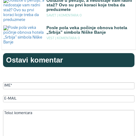
Odlazite u penziju, a nedostaje vam radni
staž? Ovo su prvi koraci koje treba da
preduzmete
SAVET |
KOMENTARA: 0
Posle pola veka počinje obnova hotela
„Srbija” simbola Niške Banje
VEST |
KOMENTARA: 0
Ostavi komentar