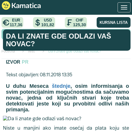
EUR
USD
CHF
KURSNA LISTA
117,36
101,82
125,30
KONVERTOR VALUTA
DA LI ZNATE GDE ODLAZI VAŠ
NOVAC?
Početna
>
vest
>
Da li znate gde odlazi vaš novac?
IZVOR
PR
Tekst objavljen: 08.11.2018 13:35
U duhu Meseca
štednje
, osim informisanja o
svim potencijalnim mogućnostima da sačuvamo
novac, jedna od ključnih stvari koje treba
detektovati jeste koji su prvobitni odlivi naših
primanja.
Niste u manjini ako imate osećaj da plata koju ste