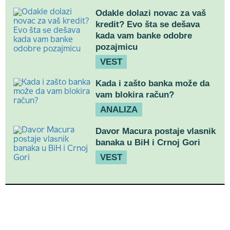
Odakle dolazi novac za vaš
kredit? Evo šta se dešava
kada vam banke odobre
pozajmicu
VEST
Kada i zašto banka može da
vam blokira račun?
ANALIZA
Davor Macura postaje vlasnik
banaka u BiH i Crnoj Gori
VEST