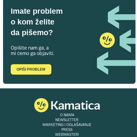
Imate problem
o kom želite
da pišemo?
Opišite nam ga, a
mi ćemo ga objaviti.
OPIŠI PROBLEM
O NAMA
NEWSLETTER
MARKETING I OGLAŠAVANJE
PRESS
WEBMASTERI