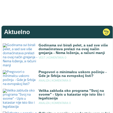
Aktuelno
Godinama svi birali pelet, a sad sve više
domaćinstava prelazi na ovaj način
grejanja - Nema loženja, a računi manji
VEST |
KOMENTARA: 0
Pregovori o minimalcu uskoro počinju -
Gde je Srbija na evropskoj listi?
ANALIZA |
KOMENTARA: 0
Velika zabluda oko programa "Svoj na
svome" - Upis u katastar nije isto što i
legalizacija
ANALIZA |
KOMENTARA: 0