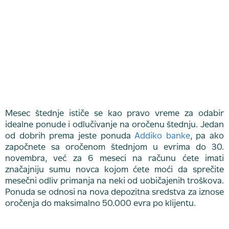
Mesec štednje ističe se kao pravo vreme za odabir
idealne ponude i odlučivanje na oročenu štednju. Jedan
od dobrih prema jeste ponuda
Addiko banke
, pa ako
započnete sa oročenom štednjom u evrima do 30.
novembra, već za 6 meseci na računu ćete imati
značajniju sumu novca kojom ćete moći da sprečite
mesečni odliv primanja na neki od uobičajenih troškova.
Ponuda se odnosi na nova depozitna sredstva za iznose
oročenja do maksimalno 50.000 evra po klijentu.