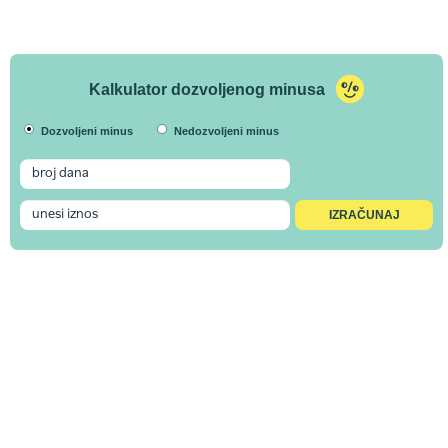
Kalkulator dozvoljenog minusa
Dozvoljeni minus
Nedozvoljeni minus