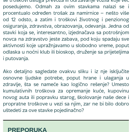
se troškovi usluga prevoza ili održavanje vozila koje već
posedujemo. Odmah za ovim stavkama nalazi se i
procentualo određen trošak za namirnice – nešto više
od 12 odsto, a zatim i troškovi životnog i penzionog
osiguranja, zdravstva, obrazovanja, odevanja. Jedna od
stavki koja se, interesantno, izjednačava sa potrošnjom
novca na zdravstvo jeste zabava, pod koju spadaju sve
aktivnosti koje upražnjavamo u slobodno vreme, poput
odlaska u noćni klub ili bioskop, druženje sa prijeteljima
i putovanja.
Ako detaljno sagledate ovakvu sliku i iz nje isključite
osnovne ljudske potrebe, poput hrane i ulaganja u
zdravlje, šta se nameće kao logično rešenje? Umesto
kumulativnih troškova za opremanje kuće, kupovinu
novog auta ili popravku starog, školovanje naše dece i
propratne troškove u vezi sa njim, zar ne bi bilo dobro
uštedeti za ove stavke pojedinačno?
PREPORUKA