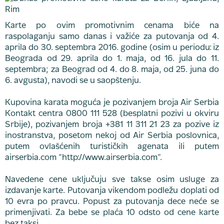
Karte po ovim promotivnim cenama biće na
raspolaganju samo danas i važiće za putovanja od 4.
aprila do 30. septembra 2016. godine (osim u periodu: iz
Beograda od 29. aprila do 1. maja, od 16. jula do 11.
septembra; za Beograd od 4. do 8. maja, od 25. juna do
6. avgusta), navodi se u saopštenju.
Kupovina karata moguća je pozivanjem broja Air Serbia
Kontakt centra 0800 111 528 (besplatni pozivi u okviru
Srbije), pozivanjem broja +381 11 311 21 23 za pozive iz
inostranstva, posetom nekoj od Air Serbia poslovnica,
putem ovlašćenih turističkih agenata ili putem
airserbia.com "http://www.airserbia.com".
Navedene cene uključuju sve takse osim usluge za
izdavanje karte. Putovanja vikendom podležu doplati od
10 evra po pravcu. Popust za putovanja dece neće se
primenjivati. Za bebe se plaća 10 odsto od cene karte