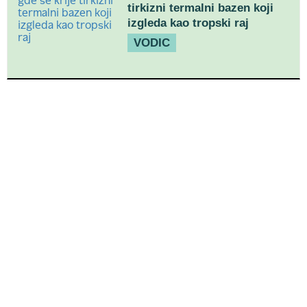
tirkizni termalni bazen koji
izgleda kao tropski raj
VODIC