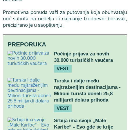
bez taksi.
Promotivna ponuda važi za putovanja koja obuhvataju
noć subota na nedelju ili najmanje trodnevni boravak,
precizirano je u saopštenju.
PREPORUKA
Počinje prijava za novih
30.000 turističkih vaučera
VEST
Turska i dalje među
najtraženijim destinacijama -
Milioni turista doneli 25,8
milijardi dolara prihoda
VEST
Srbija ima svoje „Male
Karibe“ - Evo gde se krije