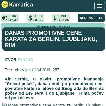
EUR
USD
CHF
KURSNA LISTA
117,37
101,62
125,86
KONVERTOR VALUTA
DANAS PROMOTIVNE CENE
KARATA ZA BERLIN, LJUBLJANU,
Početna
>
vest
>
Danas promotivne cene karata za Berlin, Ljubljanu,
RIM
Rim
IZVOR
TANJUG
Tekst objavljen: 01.04.2016 12:57
Air Serbia, u okviru promotivne kampanje
"Srećni petak", danas nudi po promotivnoj ceni
povratne karte za letove od Beograda do Berlina
počev od 149 evra, i do Ljubljane i Rima počev
od po 109 evra.