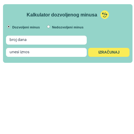
Kalkulator dozvoljenog minusa
Dozvoljeni minus
Nedozvoljeni minus