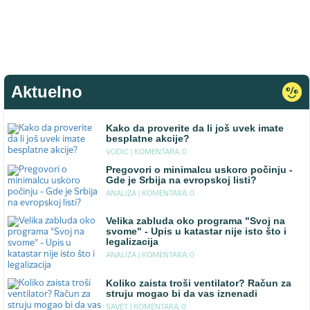
Aktuelno
Kako da proverite da li još uvek imate
besplatne akcije?
VODIC |
KOMENTARA: 0
Pregovori o minimalcu uskoro počinju -
Gde je Srbija na evropskoj listi?
ANALIZA |
KOMENTARA: 0
Velika zabluda oko programa "Svoj na
svome" - Upis u katastar nije isto što i
legalizacija
ANALIZA |
KOMENTARA: 0
Koliko zaista troši ventilator? Račun za
struju mogao bi da vas iznenadi
SAVET |
KOMENTARA: 0