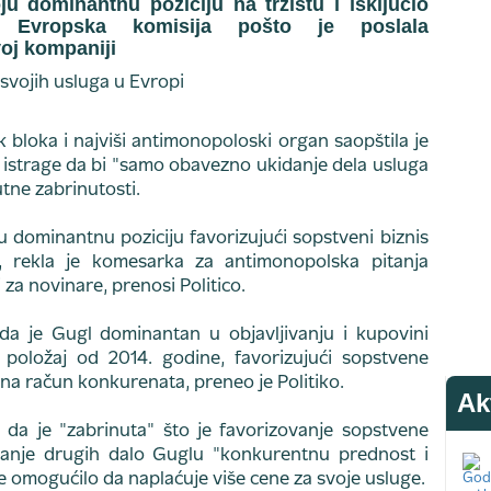
u dominantnu poziciju na tržištu i isključio
e Evropska komisija pošto je poslala
oj kompaniji
 bloka i najviši antimonopoloski organ saopštila je
n istrage da bi "samo obavezno ukidanje dela usluga
utne zabrinutosti.
 dominantnu poziciju favorizujući sopstveni biznis
", rekla je komesarka za antimonopolska pitanja
za novinare, prenosi Politico.
da je Gugl dominantan u objavljivanju i kupovini
 položaj od 2014. godine, favorizujući sopstvene
na račun konkurenata, preneo je Politiko.
Ak
 da je "zabrinuta" što je favorizovanje sopstvene
vanje drugih dalo Guglu "konkurentnu prednost i
je omogućilo da naplaćuje više cene za svoje usluge.