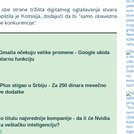
obe strane tržišta digitalnog oglašavanja stvara
pštila je Komisija, dodajući da bi "samo obavezna
me konkurencije".
Gmaila očekuju velike promene - Google ukida
larnu funkciju
Plus stigao u Srbiju - Za 250 dinara mesečno
ve dodatke
o titulu najvrednije kompanije - da li će Nvidia
za veštačku inteligenciju?