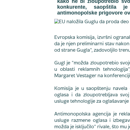
kako ne bi zloupotrebio svoj
konkurente, saopštila j
antimonopolske prigovore ov
Evropska komisija, izvršni ogranak
da je njen preliminarni stav nako
od strane Gugla", zadovoljilo tren
Gugl je "možda zloupotrebio svoju
u oblasti reklamnih tehnologija
Margaret Vestager na konferenciji 
Komisija je u saopštenju navela 
oglasa i da zloupotrebljava svoj
usluge tehnologije za oglašavanje 
Antimonopolska agencija je rekla
usluge razmene oglasa i izbega
možda je isključilo" rivale, što mu 