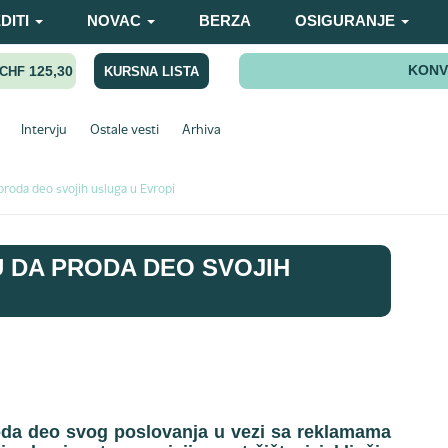
DITI
NOVAC
BERZA
OSIGURANJE
KONV
125,30
KURSNA LISTA
CHF
Intervju
Ostale vesti
Arhiva
proda deo svojih usluga u Evropi
 DA PRODA DEO SVOJIH
oda deo svog poslovanja u vezi sa reklamama