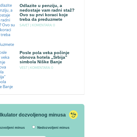
Odlazite u penziju, a
nedostaje vam radni staž?
Ovo su prvi koraci koje
treba da preduzmete
SAVET |
KOMENTARA: 0
Posle pola veka počinje
obnova hotela „Srbija”
simbola Niške Banje
VEST |
KOMENTARA: 0
lkulator dozvoljenog minusa
ozvoljeni minus
Nedozvoljeni minus