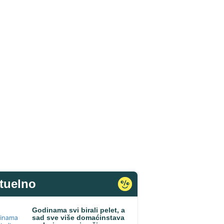
tuelno
Godinama svi birali pelet, a
sad sve više domaćinstava