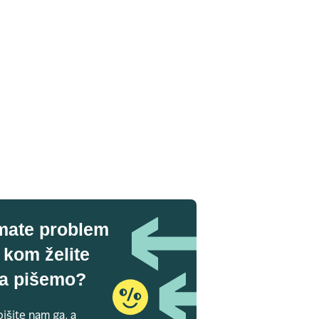
mate problem
 kom želite
a pišemo?
išite nam ga, a