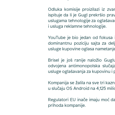
Odluka komisije proizilazi iz zva
ispituje da li je Gugl prekršio pr
uslugama tehnologije za oglašavan
i usluga reklamne tehnologije.
YouTube je bio jedan od fokusa ist
dominantnu poziciju sajta za del
usluge kupovine oglasa nametanje
Brisel je još ranije naložio Gugl
odvojena antimonopolska slučaja,
usluge oglašavanja za kupovinu i 
Kompanija se žalila na sve tri ka
u slučaju OS Android na 4,125 mili
Regulatori EU inače imaju moć da
prihoda kompanije.