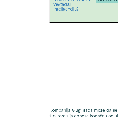
Kompanija Gugl sada može da se b
što komisija donese konačnu odlu