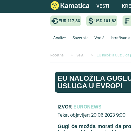
VESTI
KRE
117,36
101,82
EUR
USD
Analize
Savetnik
Vodič
Istraživanja
Početna
>
vest
>
EU naložila Guglu da 
EU NALOŽILA GUGLU
USLUGA U EVROPI
IZVOR
EURONEWS
Tekst objavljen: 20.06.2023 9:00
Gugl će možda morati da pr