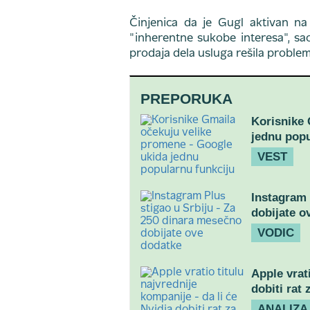
Činjenica da je Gugl aktivan na 
"inherentne sukobe interesa", sao
prodaja dela usluga rešila proble
PREPORUKA
Korisnike 
jednu popu
VEST
Instagram 
dobijate o
VODIC
Apple vrati
dobiti rat 
ANALIZA