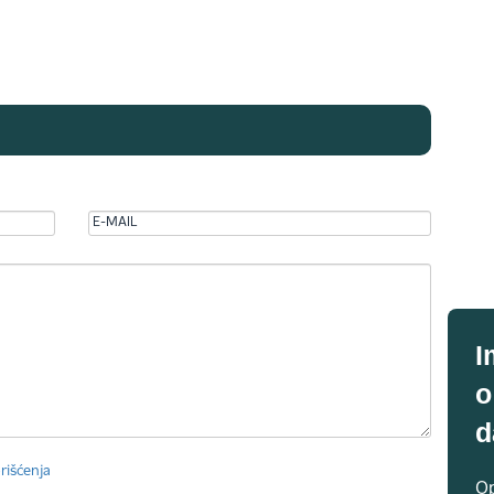
I
o
d
rišćenja
Op