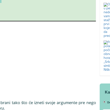
Ka
D
rani tako što će izneti svoje argumente pre nego
ku.