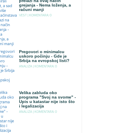
prelazi na ovaj način
grejanja - Nema loženja, a
računi manji
VEST |
KOMENTARA: 0
Pregovori o minimalcu
uskoro počinju - Gde je
Srbija na evropskoj listi?
ANALIZA |
KOMENTARA: 0
Velika zabluda oko
programa "Svoj na svome" -
Upis u katastar nije isto što
i legalizacija
ANALIZA |
KOMENTARA: 0