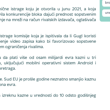
nične istrage koju je otvorila u junu 2021, a koja
avila konkurencije bloka dajući prednost sopstvenim
je na mreži na račun rivalskih izdavača, oglašivača
rage komisije koja je ispitivala da li Gugl koristi
jenje video zapisa kako bi favorizovao sopstvene
m ograničenja rivalima.
u da plati više od osam milijardi evra kazni u tri
 uključujući mobilni operativni sistem Android i
pretraga.
zne. Sud EU je prošle godine neznatno smanjio kaznu
ona evra.
 izreknu kazne u vrednosti do 10 odsto godišnjeg