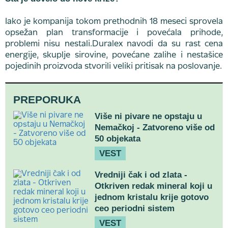
Iako je kompanija tokom prethodnih 18 meseci sprovela
opsežan plan transformacije i povećala prihode,
problemi nisu nestali.Duralex navodi da su rast cena
energije, skuplje sirovine, povećane zalihe i nestašice
pojedinih proizvoda stvorili veliki pritisak na poslovanje.
PREPORUKA
Više ni pivare ne opstaju u
Nemačkoj - Zatvoreno više od
50 objekata
VEST
Vredniji čak i od zlata -
Otkriven redak mineral koji u
jednom kristalu krije gotovo
ceo periodni sistem
VEST