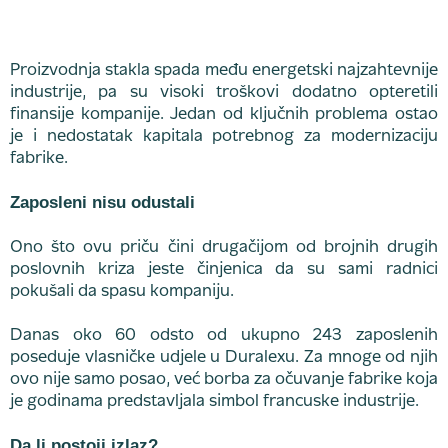
Proizvodnja stakla spada među energetski najzahtevnije
industrije, pa su visoki troškovi dodatno opteretili
finansije kompanije. Jedan od ključnih problema ostao
je i nedostatak kapitala potrebnog za modernizaciju
fabrike.
Zaposleni nisu odustali
Ono što ovu priču čini drugačijom od brojnih drugih
poslovnih kriza jeste činjenica da su sami radnici
pokušali da spasu kompaniju.
Danas oko 60 odsto od ukupno 243 zaposlenih
poseduje vlasničke udjele u Duralexu. Za mnoge od njih
ovo nije samo posao, već borba za očuvanje fabrike koja
je godinama predstavljala simbol francuske industrije.
Da li postoji izlaz?