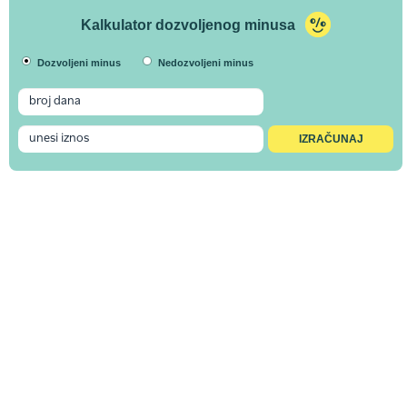
Kalkulator dozvoljenog minusa
Dozvoljeni minus
Nedozvoljeni minus