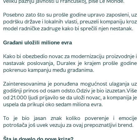
veliku pažnju javnosti u Francuskoj, piše Le Monde.
Posebno zato što su prošle godine upravo zaposleni, uz
podršku države i lokalnih vlasti, preuzeli kompaniju kroz
model radničke zadruge kako bi sprečili njen nestanak.
Građani uložili milione evra
Kako bi obezbedio novac za modernizaciju proizvodnje i
nastavak poslovanja, Duralex je krajem prošle godine
pokrenuo kampanju među građanima.
Zainteresovanima je ponuđena mogućnost ulaganja uz
godišnji prinos od osam odsto.Odziv je bio izuzetan.Više
od 21.000 ljudi prijavilo se da uloži novac, a kompanija je
uspela da prikupi oko sedam miliona evra.
To je bio jasan znak koliko poverenje i emocije
potrošača još uvek vezuju za ovaj prepoznatljivi brend.
Šta je dovelo do nove krize?