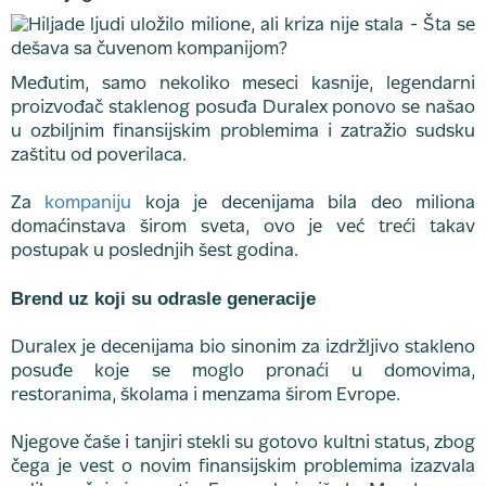
Međutim, samo nekoliko meseci kasnije, legendarni
proizvođač staklenog posuđa Duralex ponovo se našao
u ozbiljnim finansijskim problemima i zatražio sudsku
zaštitu od poverilaca.
Za
kompaniju
koja je decenijama bila deo miliona
domaćinstava širom sveta, ovo je već treći takav
postupak u poslednjih šest godina.
Brend uz koji su odrasle generacije
Duralex je decenijama bio sinonim za izdržljivo stakleno
posuđe koje se moglo pronaći u domovima,
restoranima, školama i menzama širom Evrope.
Njegove čaše i tanjiri stekli su gotovo kultni status, zbog
čega je vest o novim finansijskim problemima izazvala