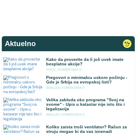
Aktuelno
Kako da proverite da li još uvek imate
besplatne akcije?
VODIC |
KOMENTARA: 0
Pregovori o minimalcu uskoro počinju -
Gde je Srbija na evropskoj listi?
ANALIZA |
KOMENTARA: 0
Velika zabluda oko programa "Svoj na
svome" - Upis u katastar nije isto što i
legalizacija
ANALIZA |
KOMENTARA: 0
Koliko zaista troši ventilator? Račun za
struju mogao bi da vas iznenadi