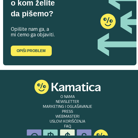
o kom želite
da pišemo?
Opišite nam ga, a
mi ćemo ga objaviti.
OPIŠI PROBLEM
O NAMA
NEWSLETTER
MARKETING I OGLAŠAVANJE
PRESS
WEBMASTERI
USLOVI KORIŠĆENJA
FAQ