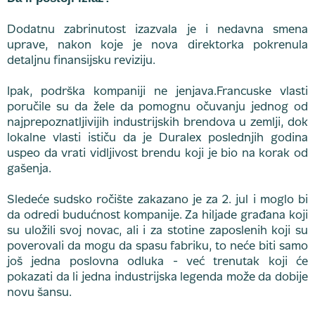
Dodatnu zabrinutost izazvala je i nedavna smena
uprave, nakon koje je nova direktorka pokrenula
detaljnu finansijsku reviziju.
Ipak, podrška kompaniji ne jenjava.Francuske vlasti
poručile su da žele da pomognu očuvanju jednog od
najprepoznatljivijih industrijskih brendova u zemlji, dok
lokalne vlasti ističu da je Duralex poslednjih godina
uspeo da vrati vidljivost brendu koji je bio na korak od
gašenja.
Sledeće sudsko ročište zakazano je za 2. jul i moglo bi
da odredi budućnost kompanije. Za hiljade građana koji
su uložili svoj novac, ali i za stotine zaposlenih koji su
poverovali da mogu da spasu fabriku, to neće biti samo
još jedna poslovna odluka - već trenutak koji će
pokazati da li jedna industrijska legenda može da dobije
novu šansu.