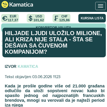
EUR
USD
CHF
KURSNA LISTA
117,37
101,62
125,86
KONVERTOR VALUTA
HILJADE LJUDI ULOŽILO MILIONE,
ALI KRIZA NIJE STALA - ŠTA SE
Početna
>
vest
>
Hiljade ljudi uložilo milione, ali kriza nije stala - Šta
DEŠAVA SA ČUVENOM
se dešava sa čuvenom kompanijom?
KOMPANIJOM?
IZVOR
KAMATICA
Tekst objavljen: 03.06.2026 11:23
Kada je prošle godine više od 21.000 građana
odlučilo da uloži sopstveni novac kako bi
spasilo jednog od najpoznatijih francuskih
brendova, mnogi su verovali da je najteži period
iza njega