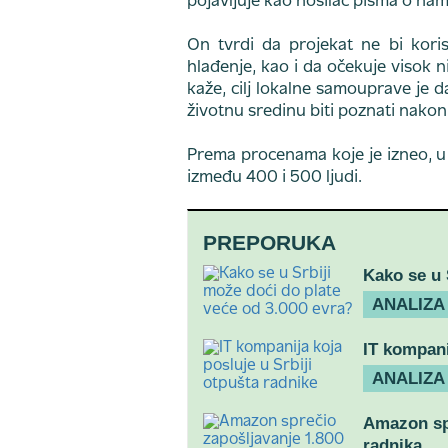
pojavljuje kao nosilac pisma o na
On tvrdi da projekat ne bi koris
hlađenje, kao i da očekuje visok n
kaže, cilj lokalne samouprave je d
životnu sredinu biti poznati nakon 
Prema procenama koje je izneo,
između 400 i 500 ljudi.
PREPORUKA
Kako se u 
ANALIZA
IT kompani
ANALIZA
Amazon spr
radnika