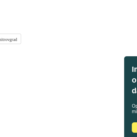
trovgrad
I
o
d
Op
mi