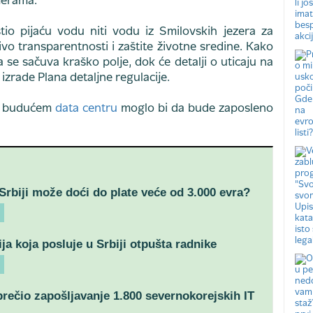
merama.
tio pijaću vodu niti vodu iz Smilovskih jezera za
ivo transparentnosti i zaštite životne sredine. Kako
a se sačuva kraško polje, dok će detalji o uticaju na
izrade Plana detaljne regulacije.
 u budućem
data centru
moglo bi da bude zaposleno
Srbiji može doći do plate veće od 3.000 evra?
ja koja posluje u Srbiji otpušta radnike
ečio zapošljavanje 1.800 severnokorejskih IT