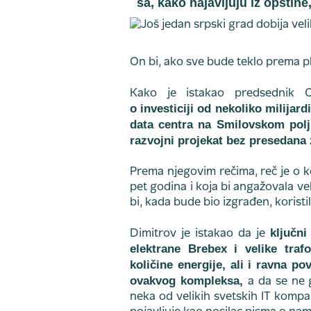
sa, kako najavljuju iz opštine
On bi, ako sve bude teklo prema pl
Kako je istakao predsednik O
o investiciji od nekoliko milijard
data centra na Smilovskom polj
razvojni projekat bez presedana 
Prema njegovim rečima, reč je o ko
pet godina i koja bi angažovala veli
bi, kada bude bio izgrađen, korist
ključni
Dimitrov je istakao da je
elektrane Brebex i velike traf
količine energije, ali i ravna p
ovakvog kompleksa,
a da se ne 
neka od velikih svetskih IT komp