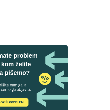
mate problem
 kom želite
a pišemo?
išite nam ga, a
 ćemo ga objaviti.
OPIŠI PROBLEM