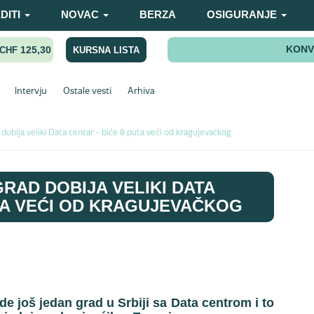
DITI
NOVAC
BERZA
OSIGURANJE
KONV
125,30
KURSNA LISTA
CHF
Intervju
Ostale vesti
Arhiva
 dobija veliki Data centar - biće 8 puta veći od kragujevačkog
RAD DOBIJA VELIKI DATA
UTA VEĆI OD KRAGUJEVAČKOG
e još jedan grad u Srbiji sa Data centrom i to