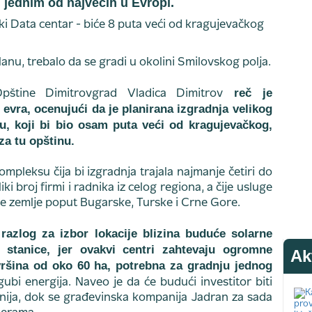
, jednim od najvećih u Evropi.
anu, trebalo da se gradi u okolini Smilovskog polja.
reč je
pštine Dimitrovgrad Vladica Dimitrov
i evra, ocenujući da je planirana izgradnja velikog
u, koji bi bio osam puta veći od kragujevačkog,
za tu opštinu.
mpleksu čija bi izgradnja trajala najmanje četiri do
ki broj firmi i radnika iz celog regiona, a čije usluge
ile zemlje poput Bugarske, Turske i Crne Gore.
 razlog za izbor lokacije blizina buduće solarne
o stanice, jer ovakvi centri zahtevaju ogromne
Ak
ovršina od oko 60 ha, potrebna za gradnju jednog
gubi energija. Naveo je da će budući investitor biti
anija, dok se građevinska kompanija Jadran za sada