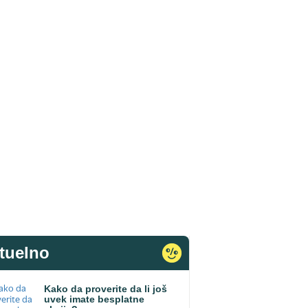
tuelno
Kako da proverite da li još
uvek imate besplatne