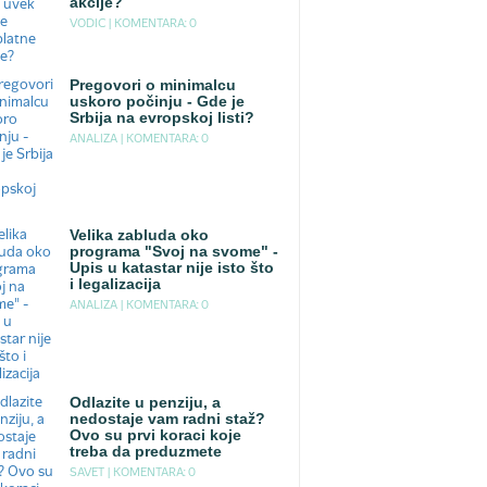
akcije?
VODIC |
KOMENTARA: 0
Pregovori o minimalcu
uskoro počinju - Gde je
Srbija na evropskoj listi?
ANALIZA |
KOMENTARA: 0
Velika zabluda oko
programa "Svoj na svome" -
Upis u katastar nije isto što
i legalizacija
ANALIZA |
KOMENTARA: 0
Odlazite u penziju, a
nedostaje vam radni staž?
Ovo su prvi koraci koje
treba da preduzmete
SAVET |
KOMENTARA: 0