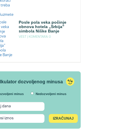
Posle pola veka počinje
obnova hotela „Srbija”
simbola Niške Banje
VEST |
KOMENTARA: 0
lkulator dozvoljenog minusa
ozvoljeni minus
Nedozvoljeni minus