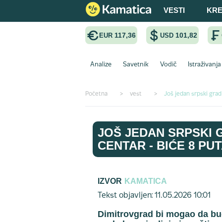
VESTI
KRE
117,36
101,82
EUR
USD
Analize
Savetnik
Vodič
Istraživanja
Početna
>
vest
>
Još jedan srpski grad
JOŠ JEDAN SRPSKI G
CENTAR - BIĆE 8 P
IZVOR
KAMATICA
Tekst objavljen: 11.05.2026 10:01
Dimitrovgrad bi mogao da bud