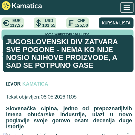
EUR
USD
CHF
KURSNA LISTA
117,35
101,55
125,50
KONVERTOR VALUTA
JUGOSLOVENSKI DIV ZATVARA
SVE POGONE - NEMA KO NIJE
Početna
>
vest
>
Jugoslovenski div zatvara sve pogone - Nema ko
NOSIO NJIHOVE PROIZVODE, A
nije nosio njihove proizvode, a sad se potpuno gase
SAD SE POTPUNO GASE
IZVOR
KAMATICA
Tekst objavljen: 08.05.2026 11:05
Slovenačka Alpina, jedno od prepoznatljivih
imena obućarske industrije, ulazi u novo
poglavlje svoje gotovo osam decenija duge
istorije