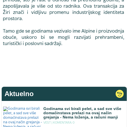
prihoda, što je rast u odnosu na prethodnu godinu, a
zapošljavala je više od sto radnika. Ova transakcija za
Žiri znači i vidljivu promenu industrijskog identiteta
prostora.
Tamo gde se godinama vezivalo ime Alpine i proizvodnja
obuće, uskoro bi se mogli razvijati prehrambeni,
turistički i poslovni sadržaji.
Aktuelno
Godinama svi birali pelet, a sad sve više
domaćinstava prelazi na ovaj način
grejanja - Nema loženja, a računi manji
VEST |
KOMENTARA: 0