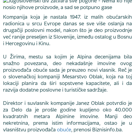
Kompanija koja je nastala 1947. iz malih obućarskih
radionica u srcu Evrope danas se sve više oslanja na
drugačiji poslovni model, nakon što je deo proizvodnje
već ranije preseljen iz Slovenije, između ostalog u Bosnu
i Hercegovinu i Kinu.
U Žirima, mestu sa kojim je Alpina decenijama bila
snažno povezana, deo nekadašnje imovine ovog
proizvođača obuće sada je preuzeo novi vlasnik. Reč je
o slovenačkoj kompaniji Mesarstvo Oblak, koja na toj
lokaciji planira da širi sopstvene kapacitete, ali i da
razvija dodatne poslovne i turističke sadržaje.
Direktor i suvlasnik kompanije Janez Oblak potvrdio je
za Delo da je prošle godine kupljeno oko 40.000
kvadratnih metara Alpinine imovine. Manji deo
nekretnina, prema istim informacijama, ostao je u
vlasništvu proizvođača
obuće
, prenosi Biznisinfo.ba.