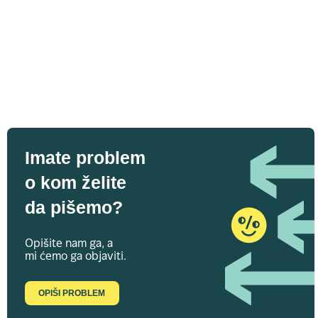
Imate problem
o kom želite
da pišemo?
Opišite nam ga, a
mi ćemo ga objaviti.
OPIŠI PROBLEM