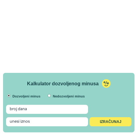
Kalkulator dozvoljenog minusa
Dozvoljeni minus
Nedozvoljeni minus