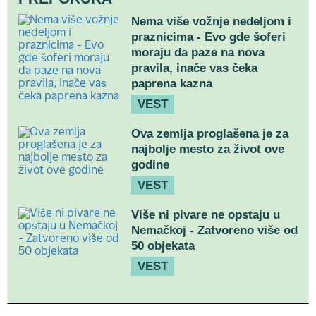
Nema više vožnje nedeljom i
praznicima - Evo gde šoferi
moraju da paze na nova
pravila, inače vas čeka
paprena kazna
VEST
Ova zemlja proglašena je za
najbolje mesto za život ove
godine
VEST
Više ni pivare ne opstaju u
Nemačkoj - Zatvoreno više od
50 objekata
VEST