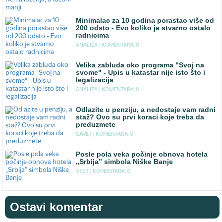
Minimalac za 10 godina porastao više od
200 odsto - Evo koliko je stvarno ostalo
radnicima
ANALIZA |
KOMENTARA: 0
Velika zabluda oko programa "Svoj na
svome" - Upis u katastar nije isto što i
legalizacija
ANALIZA |
KOMENTARA: 0
Odlazite u penziju, a nedostaje vam radni
staž? Ovo su prvi koraci koje treba da
preduzmete
SAVET |
KOMENTARA: 0
Posle pola veka počinje obnova hotela
„Srbija” simbola Niške Banje
VEST |
KOMENTARA: 0
Ostavi komentar