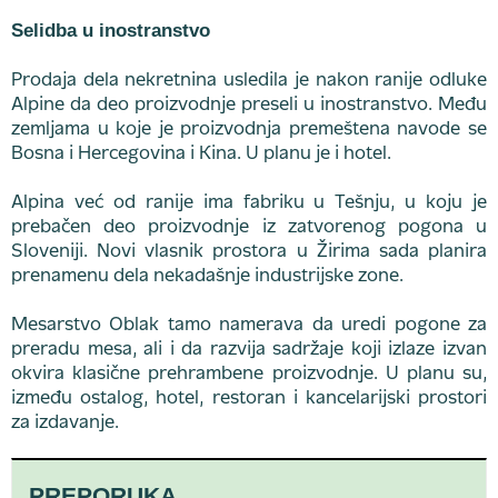
Selidba u inostranstvo
Prodaja dela nekretnina usledila je nakon ranije odluke
Alpine da deo proizvodnje preseli u inostranstvo. Među
zemljama u koje je proizvodnja premeštena navode se
Bosna i Hercegovina i Kina. U planu je i hotel.
Alpina već od ranije ima fabriku u Tešnju, u koju je
prebačen deo proizvodnje iz zatvorenog pogona u
Sloveniji. Novi vlasnik prostora u Žirima sada planira
prenamenu dela nekadašnje industrijske zone.
Mesarstvo Oblak tamo namerava da uredi pogone za
preradu mesa, ali i da razvija sadržaje koji izlaze izvan
okvira klasične prehrambene proizvodnje. U planu su,
između ostalog, hotel, restoran i kancelarijski prostori
za izdavanje.
PREPORUKA