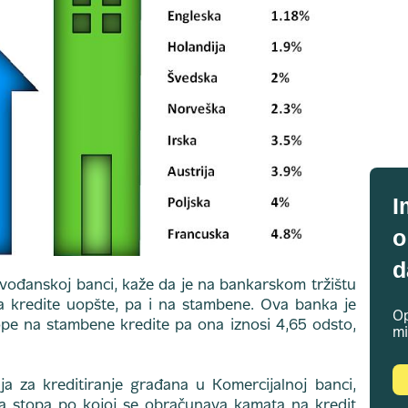
I
o
d
jvođanskoj banci, kaže da je na bankarskom tržištu
 kredite uopšte, pa i na stambene. Ova banka je
Op
ope na stambene kredite pa ona iznosi 4,65 odsto,
mi
nja za kreditiranje građana u Komercijalnoj banci,
a stopa po kojoj se obračunava kamata na kredit