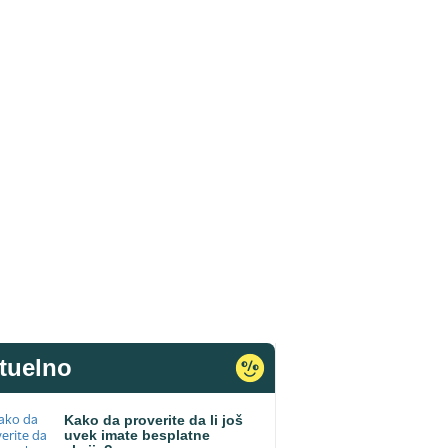
tuelno
Kako da proverite da li još
uvek imate besplatne