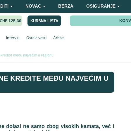
DITI
NOVAC
BERZA
OSIGURANJE
KONV
125,30
KURSNA LISTA
CHF
Intervju
Ostale vesti
Arhiva
kredite među najvećim u regionu
NE KREDITE MEĐU NAJVEĆIM U
e dolazi ne samo zbog visokih kamata, već i