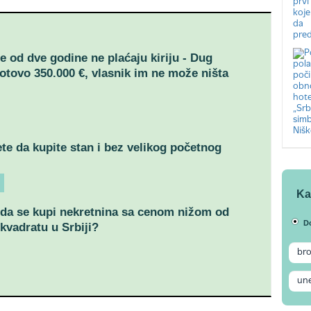
še od dve godine ne plaćaju kiriju - Dug
otovo 350.000 €, vlasnik im ne može ništa
e da kupite stan i bez velikog početnog
Ka
da se kupi nekretnina sa cenom nižom od
D
 kvadratu u Srbiji?