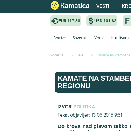
VESTI
KRE
117,36
101,82
EUR
USD
Analize
Savetnik
Vodič
Istraživanja
Početna
>
vest
>
Kamate na stambene 
KAMATE NA STAMBE
REGIONU
IZVOR
POLITIKA
Tekst objavljen: 13.05.2015 9:51
Do krova nad glavom teško s