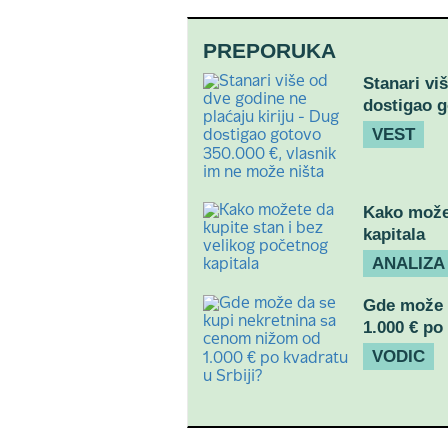
PREPORUKA
Stanari vi
dostigao g
VEST
Kako možet
kapitala
ANALIZA
Gde može 
1.000 € po
VODIC