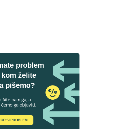
mate problem
 kom želite
a pišemo?
išite nam ga, a
 ćemo ga objaviti.
OPIŠI PROBLEM