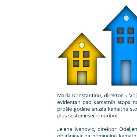
Maria Konstantinu, direktor u Vo
evidentan pad kamatnih stopa na
prošle godine snizila kamatne st
plus šestomesečni euribor.
Jelena Ivanović, direktor Odelje
objašnjava da nominalna kamatn