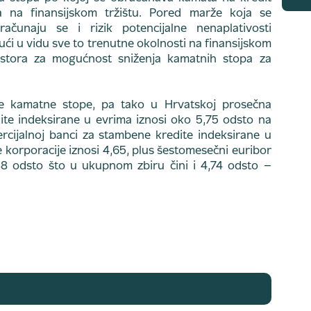
a na finansijskom tržištu. Pored marže koja se
čunaju se i rizik potencijalne nenaplativosti
majući u vidu sve to trenutne okolnosti na finansijskom
rostora za mogućnost sniženja kamatnih stopa za
e kamatne stope, pa tako u Hrvatskoj prosečna
te indeksirane u evrima iznosi oko 5,75 odsto na
cijalnoj banci za stambene kredite indeksirane u
 korporacije iznosi 4,65, plus šestomesečni euribor
88 odsto što u ukupnom zbiru čini i 4,74 odsto –