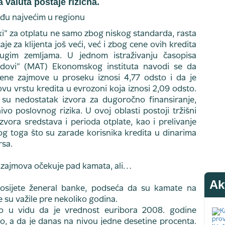
valuta postaje rizična.
i” za otplatu ne samo zbog niskog standarda, rasta
je za klijenta još veći, već i zbog cene ovih kredita
ugim zemljama. U jednom istraživanju časopisa
dovi” (MAT) Ekonomskog instituta navodi se da
e zajmove u proseku iznosi 4,77 odsto i da je
u vrstu kredita u evrozoni koja iznosi 2,09 odsto.
su nedostatak izvora za dugoročno finansiranje,
ivo poslovnog rizika. U ovoj oblasti postoji tržišni
zvora sredstava i perioda otplate, kao i prelivanje
bog toga što su zarade korisnika kredita u dinarima
rsa.
ih zajmova očekuje pad kamata, ali…
Ak
 Sosijete ženeral banke, podseća da su kamate na
 su važile pre nekoliko godina.
o u vidu da je vrednost euribora 2008. godine
to, a da je danas na nivou jedne desetine procenta.