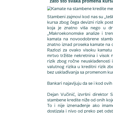
zato što svaka promena kursa 
Stambeni zajmovi kod nas su „tešk
kursa zbog čega devizni rizik posta
koja je znatno viša nego u dr
„Makroekonomske analize i tren
kamata na novoodobrene stamben
znatno iznad proseka kamate na ov
Razlozi za ovako visoku kamatu 
mrtvo tržište nekretnina i visok n
rizik zbog ročne neusklađenosti i
valutnog rizika u kreditni rizik z
bez usklađivanja sa promenom ku
Bankari najavljuju da se i kod ov
Dejan Vučinić, izvršni direktor
stambene kredite niže od onih koje
To i nije iznenađenje ako imam
dostizala i nivo od preko pet ods