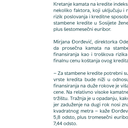
Kretanje kamata na kredite indeksi
nekoliko faktora, koji uključuju i 
rizik poslovanja i kreditne sposo
stambene kredite u Sosijete žene
plus šestomesečni euribor.
Mirjana Đorđević, direktorka Ode
da prosečna kamata na stambe
finansiranja kao i troškova rizi
finalnu cenu koštanja ovog kredita
– Za stambene kredite potrebni su 
vrste kredita bude niži u odno
finansiranja na duže rokove je viš
cene. Na relativno visoke kamatne 
tržištu. Tražnja je u opadanju, ka
jer zaduženje na dugi rok nosi znač
kvadratnog metra – kaže Đorđevi
5,8 odsto, plus tromesečni euribo
7,44 odsto.