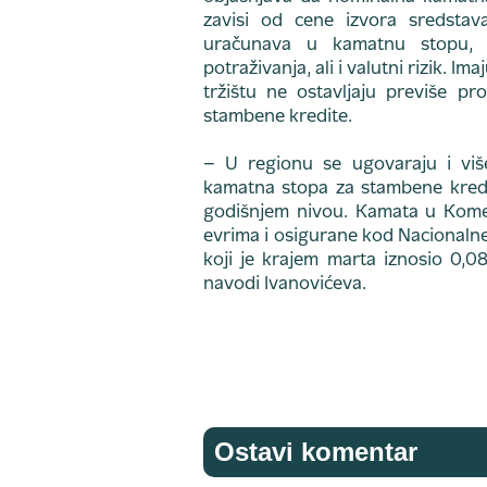
zavisi od cene izvora sredstav
uračunava u kamatnu stopu, ra
potraživanja, ali i valutni rizik. I
tržištu ne ostavljaju previše p
stambene kredite.
– U regionu se ugovaraju i viš
kamatna stopa za stambene kredi
godišnjem nivou. Kamata u Komer
evrima i osigurane kod Nacionalne
koji je krajem marta iznosio 0,0
navodi Ivanovićeva.
Ostavi komentar