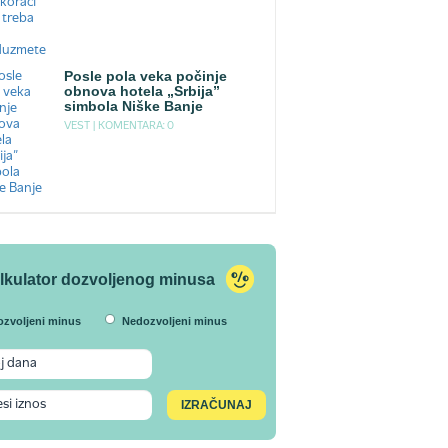
Posle pola veka počinje
obnova hotela „Srbija”
simbola Niške Banje
VEST |
KOMENTARA: 0
lkulator dozvoljenog minusa
ozvoljeni minus
Nedozvoljeni minus