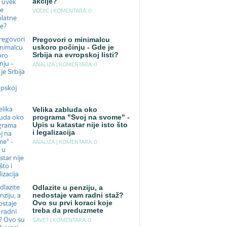
akcije?
VODIC |
KOMENTARA: 0
Pregovori o minimalcu
uskoro počinju - Gde je
Srbija na evropskoj listi?
ANALIZA |
KOMENTARA: 0
Velika zabluda oko
programa "Svoj na svome" -
Upis u katastar nije isto što
i legalizacija
ANALIZA |
KOMENTARA: 0
Odlazite u penziju, a
nedostaje vam radni staž?
Ovo su prvi koraci koje
treba da preduzmete
SAVET |
KOMENTARA: 0