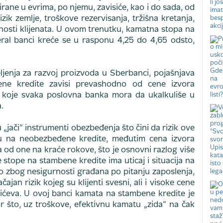
rane u evrima, po njemu, zavisiće, kao i do sada, od
rizik zemlje, troškove rezervisanja, tržišna kretanja,
bnosti klijenata. U ovom trenutku, kamatna stopa na
ral banci kreće se u rasponu 4,25 do 4,65 odsto,
ljenja za razvoj proizvoda u Sberbanci, pojašnjava
ne kredite zavisi prevashodno od cene izvora
ka koje svaka poslovna banka mora da ukalkuliše u
.
„jači” instrumenti obezbeđenja što čini da rizik ove
su na neobezbeđene kredite, međutim cena izvora
a od one na kraće rokove, što je osnovni razlog više
stope na stambene kredite ima uticaj i situacija na
ko zbog nesigurnosti građana po pitanju zaposlenja,
ajan rizik kojeg su klijenti svesni, ali i visoke cene
ćeva. U ovoj banci kamata na stambene kredite je
r što, uz troškove, efektivnu kamatu „zida” na čak