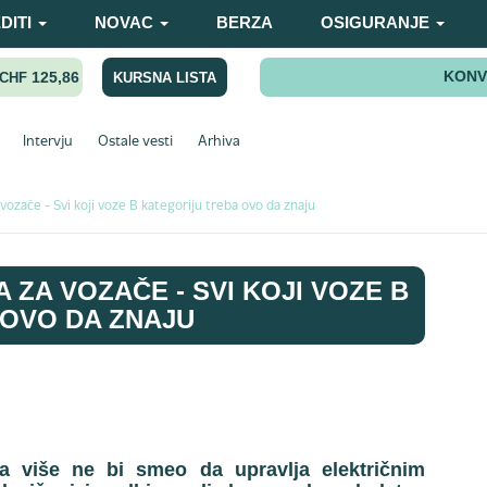
DITI
NOVAC
BERZA
OSIGURANJE
KONV
125,86
KURSNA LISTA
CHF
Intervju
Ostale vesti
Arhiva
 vozače - Svi koji voze B kategoriju treba ovo da znaju
 ZA VOZAČE - SVI KOJI VOZE B
 OVO DA ZNAJU
 više ne bi smeo da upravlja električnim