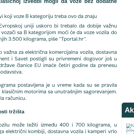
klasičnoj izvedbi mogli da voze bez dodatne
Evropskoj uniji uskoro bi trebalo da dobije važnu
vozači sa B kategorijom moći će da voze vozila do
ih 3.500 kilograma, piše "Tportal.hr".
 važna za električna komercijalna vozila, dostavna
ment i Savet postigli su privremeni dogovor još u
države članice EU imaće četiri godine da prenesu
nodavstva.
grama postavljena je u vreme kada su se pravila
a klasičnim motorima sa unutrašnjim sagorevanjem.
la računicu.
Ak
sti tržišta
vozilu može težiti između 400 i 700 kilograma, u
a električni kombiji, dostavna vozila i kamperi vrlo