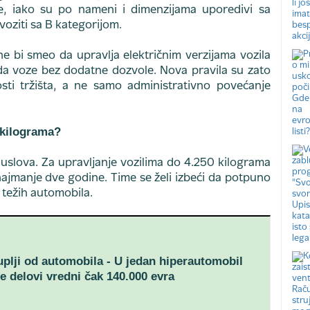
e, iako su po nameni i dimenzijama uporedivi sa
voziti sa B kategorijom.
e bi smeo da upravlja električnim verzijama vozila
 da voze bez dodatne dozvole. Nova pravila su zato
sti tržišta, a ne samo administrativno povećanje
 kilograma?
 uslova. Za upravljanje vozilima do 4.250 kilograma
najmanje dve godine. Time se želi izbeći da potpuno
težih automobila.
uplji od automobila - U jedan hiperautomobil
e delovi vredni čak 140.000 evra