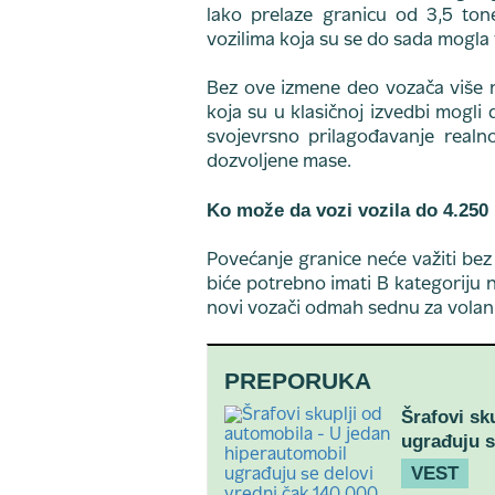
lako prelaze granicu od 3,5 ton
vozilima koja su se do sada mogla 
Bez ove izmene deo vozača više n
koja su u klasičnoj izvedbi mogli
svojevrsno prilagođavanje realno
dozvoljene mase.
Ko može da vozi vozila do 4.250
Povećanje granice neće važiti bez
biće potrebno imati B kategoriju 
novi vozači odmah sednu za volan 
PREPORUKA
Šrafovi sk
ugrađuju s
VEST