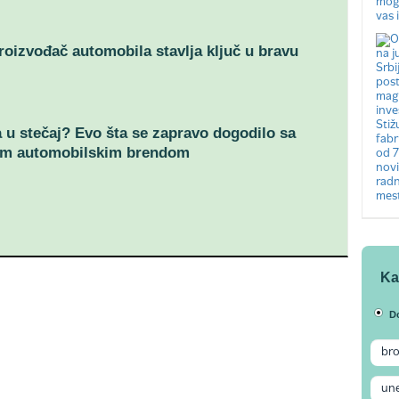
oizvođač automobila stavlja ključ u bravu
a u stečaj? Evo šta se zapravo dogodilo sa
im automobilskim brendom
Ka
D