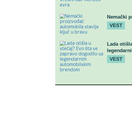
Nemački pr
VEST
Lada otišl
legendarn
VEST