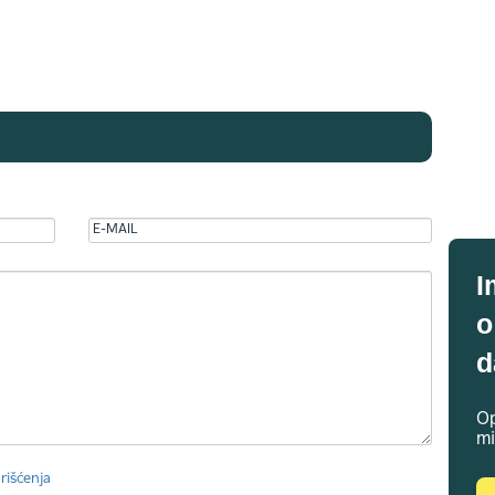
I
o
d
Op
mi
rišćenja