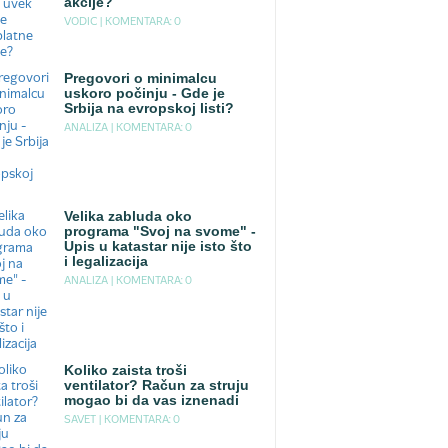
akcije?
VODIC |
KOMENTARA: 0
Pregovori o minimalcu
uskoro počinju - Gde je
Srbija na evropskoj listi?
ANALIZA |
KOMENTARA: 0
Velika zabluda oko
programa "Svoj na svome" -
Upis u katastar nije isto što
i legalizacija
ANALIZA |
KOMENTARA: 0
Koliko zaista troši
ventilator? Račun za struju
mogao bi da vas iznenadi
SAVET |
KOMENTARA: 0