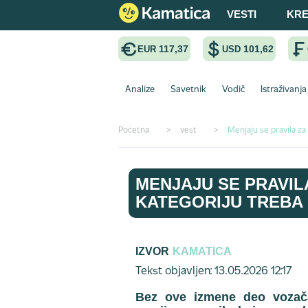
VESTI
KRE
117,37
101,62
EUR
USD
Analize
Savetnik
Vodič
Istraživanja
Početna
>
vest
>
Menjaju se pravila za
MENJAJU SE PRAVILA
KATEGORIJU TREBA
IZVOR
KAMATICA
Tekst objavljen: 13.05.2026 12:17
Bez ove izmene deo vozača