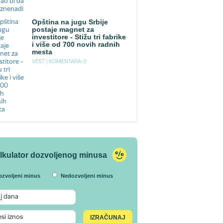
Opština na jugu Srbije
postaje magnet za
investitore - Stižu tri fabrike
i više od 700 novih radnih
mesta
VEST |
KOMENTARA: 0
lkulator dozvoljenog minusa
ozvoljeni minus
Nedozvoljeni minus