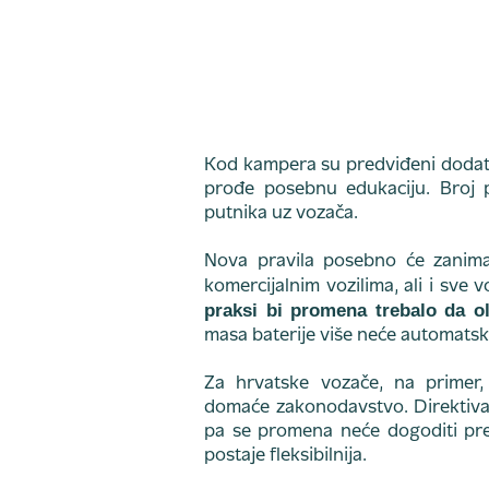
Kod kampera su predviđeni dodatni 
prođe posebnu edukaciju. Broj p
putnika uz vozača.
Nova pravila posebno će zanimat
komercijalnim vozilima, ali i sve
praksi bi promena trebalo da ol
masa baterije više neće automatsk
Za hrvatske vozače, na primer, 
domaće zakonodavstvo. Direktiva 
pa se promena neće dogoditi prek
postaje fleksibilnija.