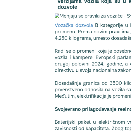
verzijama vozila koja su u 
dozvole
Vozačka dozvola
B kategorije u 
promenu. Prema novim pravilima, 
4.250 kilograma, umesto dosadašnj
Radi se o promeni koja je posebno
vozila i kampere. Evropski parla
drugoj polovini 2024. godine, a 
direktivu u svoja nacionalna zako
Dosadašnja granica od 3500 kilo
prvenstveno odnosila na vozila s
Međutim, elektrifikacija je promeni
Svojevrsno prilagođavanje realno
Baterijski paket u električnom 
zavisnosti od kapaciteta. Zbog tog