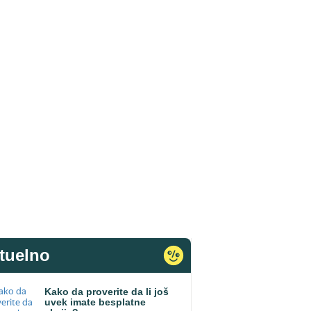
tuelno
Kako da proverite da li još
uvek imate besplatne