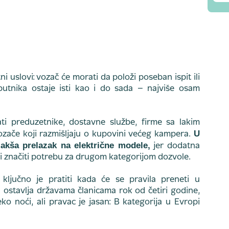
uslovi: vozač će morati da položi poseban ispit ili
utnika ostaje isti kao i do sada – najviše osam
i preduzetnike, dostavne službe, firme sa lakim
U
 vozače koji razmišljaju o kupovini većeg kampera.
akša prelazak na električne modele,
jer dodatna
i značiti potrebu za drugom kategorijom dozvole.
ključno je pratiti kada će se pravila preneti u
ostavlja državama članicama rok od četiri godine,
o noći, ali pravac je jasan: B kategorija u Evropi