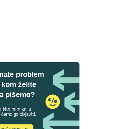
mate problem
 kom želite
a pišemo?
išite nam ga, a
 ćemo ga objaviti.