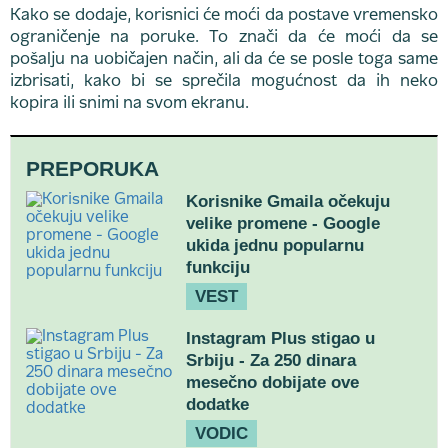
Kako se dodaje, korisnici će moći da postave vremensko
ograničenje na poruke. To znači da će moći da se
pošalju na uobičajen način, ali da će se posle toga same
izbrisati, kako bi se sprečila mogućnost da ih neko
kopira ili snimi na svom ekranu.
PREPORUKA
Korisnike Gmaila očekuju
velike promene - Google
ukida jednu popularnu
funkciju
VEST
Instagram Plus stigao u
Srbiju - Za 250 dinara
mesečno dobijate ove
dodatke
VODIC