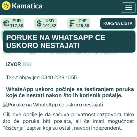
EUR
USD
CHF
KURSNA LISTA
117,36
101,82
125,30
KONVERTOR VALUTA
PORUKE NA WHATSAPP ĆE
USKORO NESTAJATI
Početna
>
vest
>
Poruke na WhatsApp će uskoro nestajati
IZVOR
B92
Tekst objavljen: 03.10.2019 10:55
WhatsApp uskoro počinje sa testiranjem poruka
koje će nestati nakon što ih korisnik pošalje.
Cilj ove opcije je da sačuva privatnost razgovora tako
što će poruka biti poslata, ali će imati mogućnost
"čišćenja" zapisa koji su ostali, navodi Independent.