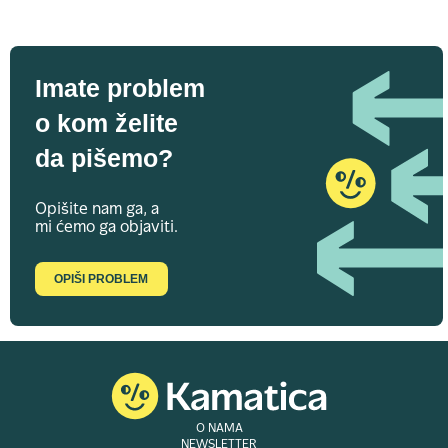
Imate problem
o kom želite
da pišemo?
Opišite nam ga, a
mi ćemo ga objaviti.
OPIŠI PROBLEM
O NAMA
NEWSLETTER