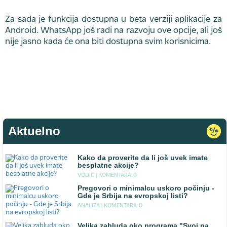
Za sada je funkcija dostupna u beta verziji aplikacije za
Android. WhatsApp još radi na razvoju ove opcije, ali još
nije jasno kada će ona biti dostupna svim korisnicima.
Aktuelno
Kako da proverite da li još uvek imate
besplatne akcije?
VODIC |
KOMENTARA: 0
Pregovori o minimalcu uskoro počinju -
Gde je Srbija na evropskoj listi?
ANALIZA |
KOMENTARA: 0
Velika zabluda oko programa "Svoj na