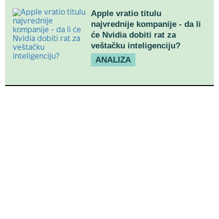
Apple vratio titulu
najvrednije kompanije - da li
će Nvidia dobiti rat za
veštačku inteligenciju?
ANALIZA