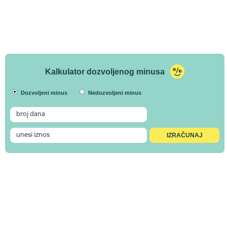
Kalkulator dozvoljenog minusa
Dozvoljeni minus
Nedozvoljeni minus