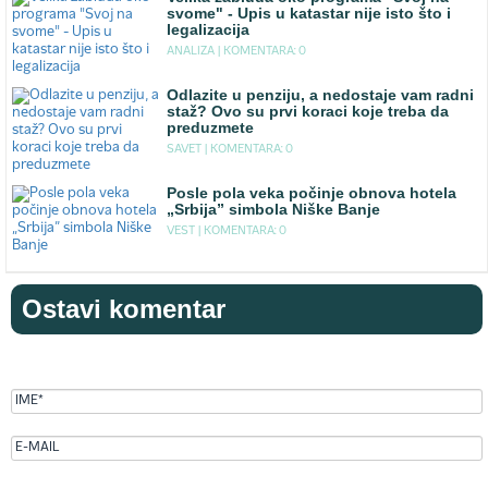
svome" - Upis u katastar nije isto što i
legalizacija
ANALIZA |
KOMENTARA: 0
Odlazite u penziju, a nedostaje vam radni
staž? Ovo su prvi koraci koje treba da
preduzmete
SAVET |
KOMENTARA: 0
Posle pola veka počinje obnova hotela
„Srbija” simbola Niške Banje
VEST |
KOMENTARA: 0
Ostavi komentar