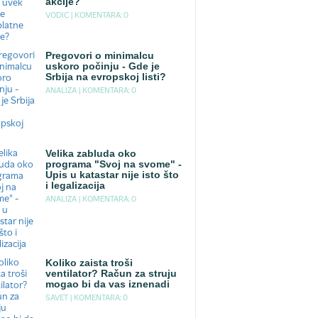
akcije?
VODIC |
KOMENTARA: 0
Pregovori o minimalcu
uskoro počinju - Gde je
Srbija na evropskoj listi?
ANALIZA |
KOMENTARA: 0
Velika zabluda oko
programa "Svoj na svome" -
Upis u katastar nije isto što
i legalizacija
ANALIZA |
KOMENTARA: 0
Koliko zaista troši
ventilator? Račun za struju
mogao bi da vas iznenadi
SAVET |
KOMENTARA: 0