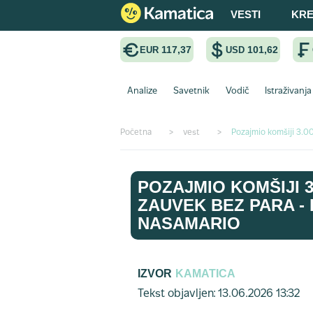
VESTI
KRE
117,37
101,62
EUR
USD
Analize
Savetnik
Vodič
Istraživanja
Početna
>
vest
>
Pozajmio komšiji 3.00
POZAJMIO KOMŠIJI 3
ZAUVEK BEZ PARA -
NASAMARIO
IZVOR
KAMATICA
Tekst objavljen: 13.06.2026 13:32