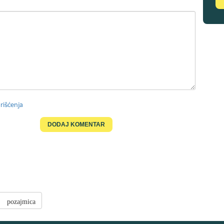
rišćenja
pozajmica