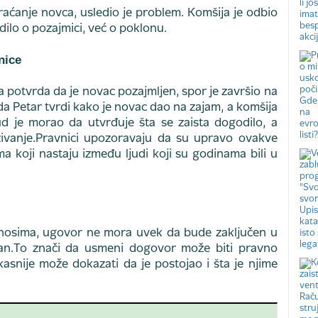
raćanje novca, usledio je problem. Komšija je odbio
adilo o pozajmici, već o poklonu.
nice
a potvrda da je novac pozajmljen, spor je završio na
 da Petar tvrdi kako je novac dao na zajam, a komšija
d je morao da utvrđuje šta se zaista dogodilo, a
zivanje.Pravnici upozoravaju da su upravo ovakve
a koji nastaju između ljudi koji su godinama bili u
nosima, ugovor ne mora uvek da bude zaključen u
žan.To znači da usmeni dogovor može biti pravno
kasnije može dokazati da je postojao i šta je njime