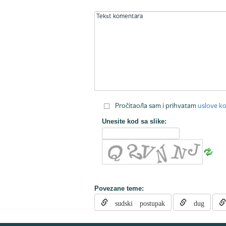
Pročitao/la sam i prihvatam
uslove ko
Unesite kod sa slike:
Povezane teme:
sudski postupak
dug