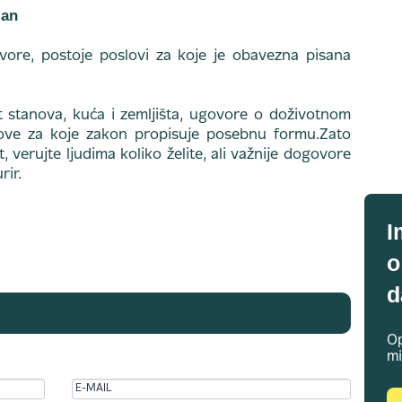
jan
ore, postoje poslovi za koje je obavezna pisana
stanova, kuća i zemljišta, ugovore o doživotnom
love za koje zakon propisuje posebnu formu.Zato
, verujte ljudima koliko želite, ali važnije dogovore
rir.
I
o
d
Op
mi