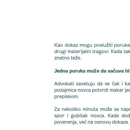
Kao dokaz mogu poslužiti poruke, 
drugi materijalni tragovi. Kada 
znatno teže.
Jedna poruka može da sačuva hil
Advokati savetuju da se čak i kada
pozajmica novca potvrdi makar j
prepiskom.
Za nekoliko minuta može se napra
spor i gubitak novca. Kada do
poverenja, već na osnovu dokaza.