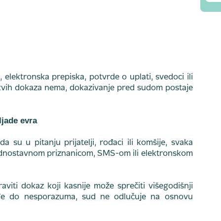
elektronska prepiska, potvrde o uplati, svedoci ili
takvih dokaza nema, dokazivanje pred sudom postaje
jade evra
 su u pitanju prijatelji, rođaci ili komšije, svaka
ednostavnom priznanicom, SMS-om ili elektronskom
viti dokaz koji kasnije može sprečiti višegodišnji
đe do nesporazuma, sud ne odlučuje na osnovu