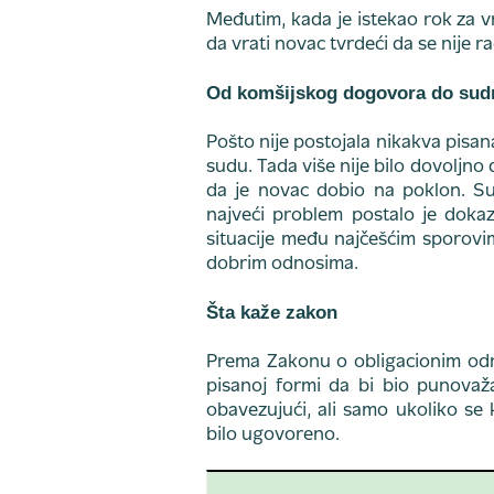
Međutim, kada je istekao rok za v
da vrati novac tvrdeći da se nije r
Od komšijskog dogovora do sud
Pošto nije postojala nikakva pisan
sudu. Tada više nije bilo dovoljno
da je novac dobio na poklon. Su
najveći problem postalo je doka
situacije među najčešćim sporovim
dobrim odnosima.
Šta kaže zakon
Prema Zakonu o obligacionim od
pisanoj formi da bi bio punova
obavezujući, ali samo ukoliko se 
bilo ugovoreno.