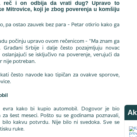
na reč i on odbija da vrati dug? Upravo to
ke Mitrovice, koji je zbog poverenja u komšiju
sudu počinju upravo ovom rečenicom - "Ma znam ga
. Građani Srbije i dalje često pozajmljuju novac
 oslanjajući se isključivo na poverenje, verujući da
r nije potreban.
kati često navode kao tipičan za ovakve sporove,
vice.
obil
0 evra kako bi kupio automobil. Dogovor je bio
Ak
n za šest meseci. Pošto su se godinama poznavali,
ti bilo kakvu potvrdu. Nije bilo ni svedoka. Sve se
tisku ruke.