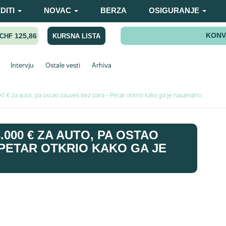
DITI
NOVAC
BERZA
OSIGURANJE
KONV
125,86
KURSNA LISTA
CHF
Intervju
Ostale vesti
Arhiva
0 € za auto, pa ostao zauvek bez para - Petar otkrio kako ga je nasamario
.000 € ZA AUTO, PA OSTAO
 PETAR OTKRIO KAKO GA JE