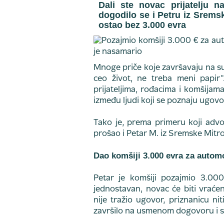
Dali ste novac prijatelju 
dogodilo se i Petru iz Srems
ostao bez 3.000 evra
Mnoge priče koje završavaju na 
ceo život, ne treba meni papir"
prijateljima, rođacima i komšijama
između ljudi koji se poznaju ugovo
Tako je, prema primeru koji advo
prošao i Petar M. iz Sremske Mitro
Dao komšiji 3.000 evra za autom
Petar je komšiji pozajmio 3.00
jednostavan, novac će biti vraće
nije tražio ugovor, priznanicu ni
završilo na usmenom dogovoru i s