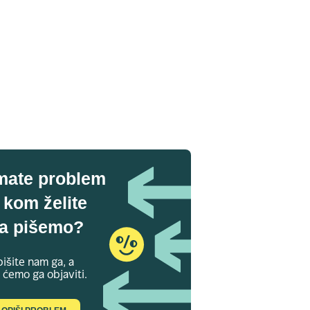
mate problem
 kom želite
a pišemo?
išite nam ga, a
 ćemo ga objaviti.