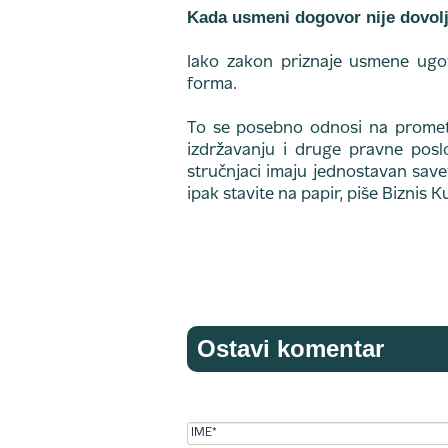
Kada usmeni dogovor nije dovol
Iako zakon priznaje usmene ugov
forma.
To se posebno odnosi na promet 
izdržavanju i druge pravne pos
stručnjaci imaju jednostavan savet
ipak stavite na papir, piše Biznis Ku
Ostavi komentar