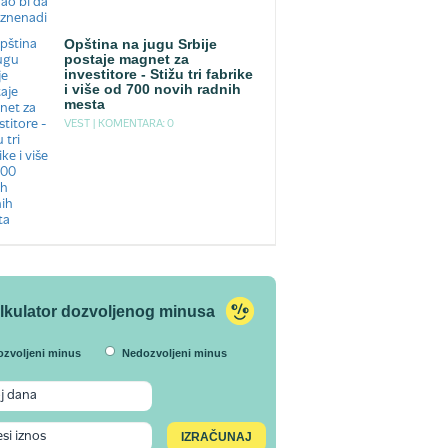
Opština na jugu Srbije
postaje magnet za
investitore - Stižu tri fabrike
i više od 700 novih radnih
mesta
VEST |
KOMENTARA: 0
lkulator dozvoljenog minusa
ozvoljeni minus
Nedozvoljeni minus