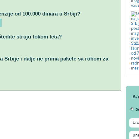
nzije od 100.000 dinara u Srbiji?
tedite struju tokom leta?
a Srbije i dalje ne prima pakete sa robom za
Ka
D