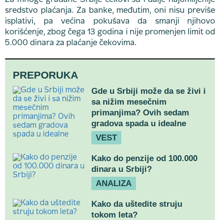
Za mnoge građane Srbije čekovi su i dalje najomiljenije
sredstvo plaćanja. Za banke, međutim, oni nisu previše
isplativi, pa većina pokušava da smanji njihovo
korišćenje, zbog čega 13 godina i nije promenjen limit od
5.000 dinara za plaćanje čekovima.
PREPORUKA
Gde u Srbiji može da se živi i
sa nižim mesečnim
primanjima? Ovih sedam
gradova spada u idealne
VEST
Kako do penzije od 100.000
dinara u Srbiji?
ANALIZA
Kako da uštedite struju
tokom leta?