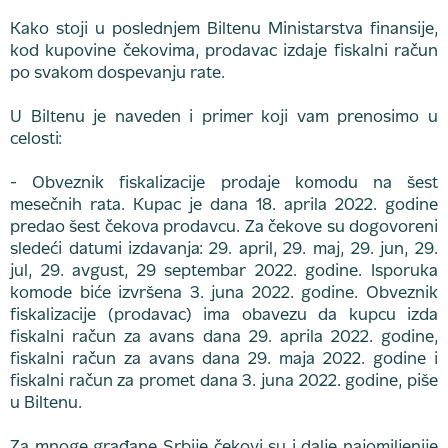
Kako stoji u poslednjem Biltenu Ministarstva finansije,
kod kupovine čekovima, prodavac izdaje fiskalni račun
po svakom dospevanju rate.
U Biltenu je naveden i primer koji vam prenosimo u
celosti:
- Obveznik fiskalizacije prodaje komodu na šest
mesečnih rata. Kupac je dana 18. aprila 2022. godine
predao šest čekova prodavcu. Za čekove su dogovoreni
sledeći datumi izdavanja: 29. april, 29. maj, 29. jun, 29.
jul, 29. avgust, 29 septembar 2022. godine. Isporuka
komode biće izvršena 3. juna 2022. godine. Obveznik
fiskalizacije (prodavac) ima obavezu da kupcu izda
fiskalni račun za avans dana 29. aprila 2022. godine,
fiskalni račun za avans dana 29. maja 2022. godine i
fiskalni račun za promet dana 3. juna 2022. godine, piše
u Biltenu.