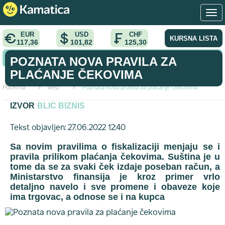
EUR
USD
CHF
KURSNA LISTA
117,36
101,82
125,30
KONVERTOR VALUTA
POZNATA NOVA PRAVILA ZA
PLAĆANJE ČEKOVIMA
Početna
>
vest
>
Poznata nova pravila za plaćanje čekovima
IZVOR
BLIC BIZNIS
Tekst objavljen: 27.06.2022 12:40
Sa novim pravilima o fiskalizaciji menjaju se i
pravila prilikom plaćanja čekovima. Suština je u
tome da se za svaki ček izdaje poseban račun, a
Ministarstvo finansija je kroz primer vrlo
detaljno navelo i sve promene i obaveze koje
ima trgovac, a odnose se i na kupca