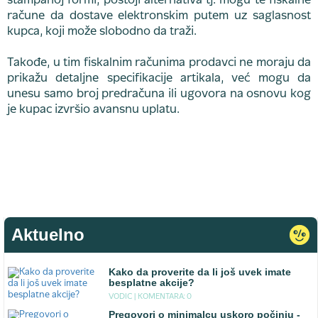
štampanoj formi, postoji alternativa tj. mogu te fiskalne
račune da dostave elektronskim putem uz saglasnost
kupca, koji može slobodno da traži.
Takođe, u tim fiskalnim računima prodavci ne moraju da
prikažu detaljne specifikacije artikala, već mogu da
unesu samo broj predračuna ili ugovora na osnovu kog
je kupac izvršio avansnu uplatu.
Aktuelno
Kako da proverite da li još uvek imate
besplatne akcije?
VODIC |
KOMENTARA: 0
Pregovori o minimalcu uskoro počinju -