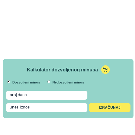
Kalkulator dozvoljenog minusa
Dozvoljeni minus
Nedozvoljeni minus