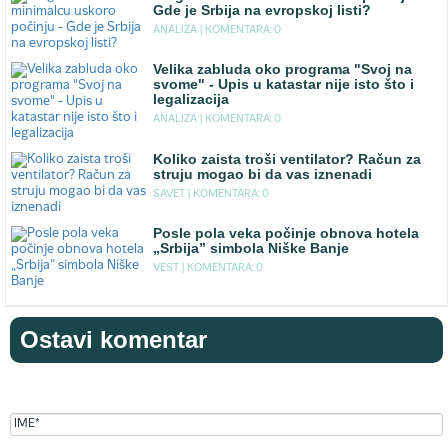
Gde je Srbija na evropskoj listi?
ANALIZA |
KOMENTARA: 0
Velika zabluda oko programa "Svoj na
svome" - Upis u katastar nije isto što i
legalizacija
ANALIZA |
KOMENTARA: 0
Koliko zaista troši ventilator? Račun za
struju mogao bi da vas iznenadi
SAVET |
KOMENTARA: 0
Posle pola veka počinje obnova hotela
„Srbija” simbola Niške Banje
VEST |
KOMENTARA: 0
Ostavi komentar