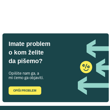
Imate problem
o kom želite
da pišemo?
Opišite nam ga, a
mi ćemo ga objaviti.
OPIŠI PROBLEM