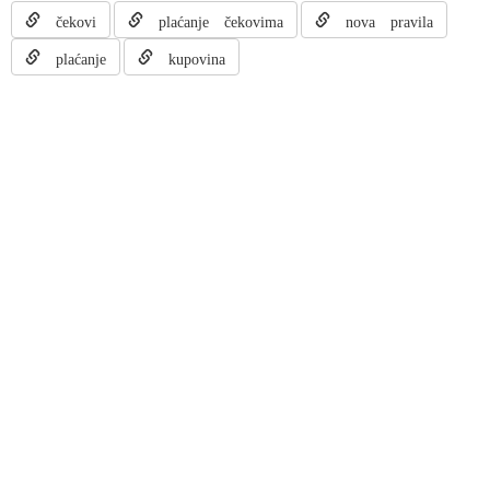
čekovi
plaćanje čekovima
nova pravila
plaćanje
kupovina