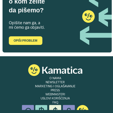
o kom želite
da pišemo?
Opišite nam ga, a
mi ćemo ga objaviti.
OPIŠI PROBLEM
O NAMA
NEWSLETTER
MARKETING I OGLAŠAVANJE
PRESS
WEBMASTERI
USLOVI KORIŠĆENJA
FAQ