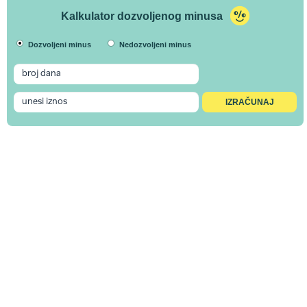
Kalkulator dozvoljenog minusa
Dozvoljeni minus
Nedozvoljeni minus