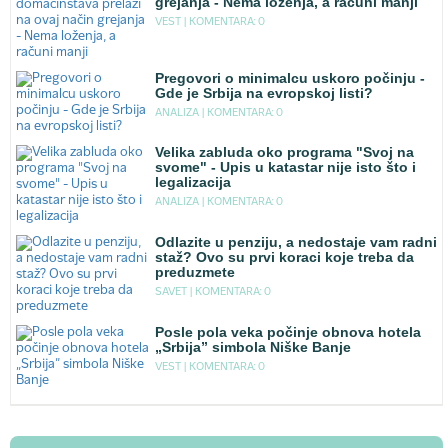
grejanja - Nema loženja, a računi manji
VEST |
KOMENTARA: 0
Pregovori o minimalcu uskoro počinju -
Gde je Srbija na evropskoj listi?
ANALIZA |
KOMENTARA: 0
Velika zabluda oko programa "Svoj na
svome" - Upis u katastar nije isto što i
legalizacija
ANALIZA |
KOMENTARA: 0
Odlazite u penziju, a nedostaje vam radni
staž? Ovo su prvi koraci koje treba da
preduzmete
SAVET |
KOMENTARA: 0
Posle pola veka počinje obnova hotela
„Srbija” simbola Niške Banje
VEST |
KOMENTARA: 0