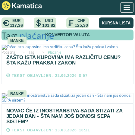
EUR
USD
CHF
KURSNA LISTA
117,36
101,82
125,30
KONVERTOR VALUTA
Tag:
plaćanje
BANKE
Pocetna
>
Tag
>
Plaćanje
ZAŠTO ISTA KUPOVINA IMA RAZLIČITU CENU?
ŠTA KAŽU PRAKSA I ZAKON
TEKST OBJAVLJEN: 22.06.2026 8:57
BANKE
NOVAC ĆE IZ INOSTRANSTVA SADA STIZATI ZA
JEDAN DAN - ŠTA NAM JOŠ DONOSI SEPA
SISTEM?
TEKST OBJAVLJEN: 13.03.2026 16:21