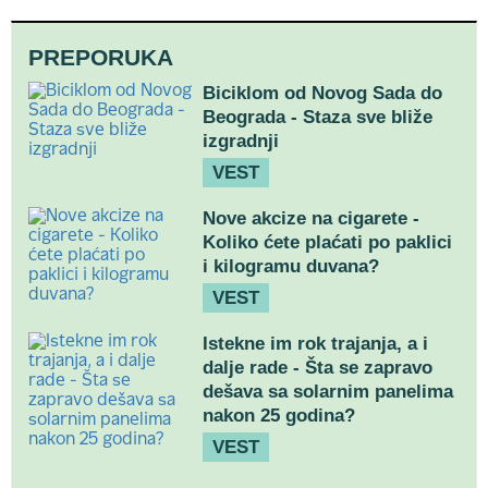
PREPORUKA
Biciklom od Novog Sada do
Beograda - Staza sve bliže
izgradnji
VEST
Nove akcize na cigarete -
Koliko ćete plaćati po paklici
i kilogramu duvana?
VEST
Istekne im rok trajanja, a i
dalje rade - Šta se zapravo
dešava sa solarnim panelima
nakon 25 godina?
VEST