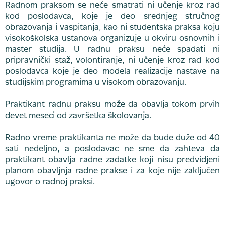
Radnom praksom se neće smatrati ni učenje kroz rad
kod poslodavca, koje je deo srednjeg stručnog
obrazovanja i vaspitanja, kao ni studentska praksa koju
visokoškolska ustanova organizuje u okviru osnovnih i
master studija. U radnu praksu neće spadati ni
pripravnički staž, volontiranje, ni učenje kroz rad kod
poslodavca koje je deo modela realizacije nastave na
studijskim programima u visokom obrazovanju.
Praktikant radnu praksu može da obavlja tokom prvih
devet meseci od završetka školovanja.
Radno vreme praktikanta ne može da bude duže od 40
sati nedeljno, a poslodavac ne sme da zahteva da
praktikant obavlja radne zadatke koji nisu predvidjeni
planom obavljnja radne prakse i za koje nije zaključen
ugovor o radnoj praksi.