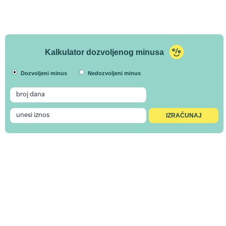
Kalkulator dozvoljenog minusa
Dozvoljeni minus
Nedozvoljeni minus