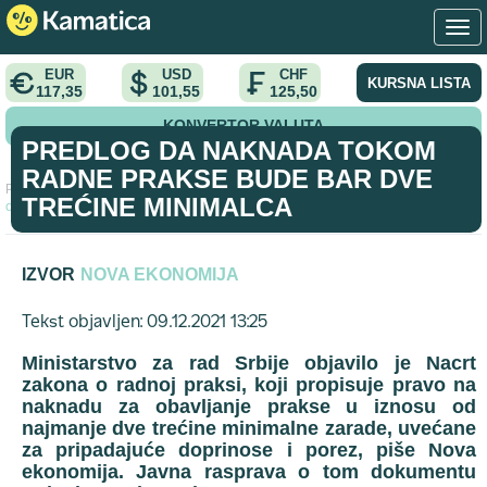
EUR
USD
CHF
KURSNA LISTA
117,35
101,55
125,50
KONVERTOR VALUTA
PREDLOG DA NAKNADA TOKOM
RADNE PRAKSE BUDE BAR DVE
Početna
>
vest
>
Predlog da naknada tokom radne prakse bude bar
TREĆINE MINIMALCA
dve trećine minimalca
IZVOR
NOVA EKONOMIJA
Tekst objavljen: 09.12.2021 13:25
Ministarstvo za rad Srbije objavilo je Nacrt
zakona o radnoj praksi, koji propisuje pravo na
naknadu za obavljanje prakse u iznosu od
najmanje dve trećine minimalne zarade, uvećane
za pripadajuće doprinose i porez, piše Nova
ekonomija. Javna rasprava o tom dokumentu