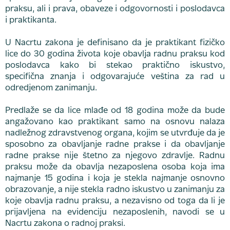
praksu, ali i prava, obaveze i odgovornosti i poslodavca
i praktikanta.
U Nacrtu zakona je definisano da je praktikant fizičko
lice do 30 godina života koje obavlja radnu praksu kod
poslodavca kako bi stekao praktično iskustvo,
specifična znanja i odgovarajuće veština za rad u
odredjenom zanimanju.
Predlaže se da lice mlađe od 18 godina može da bude
angažovano kao praktikant samo na osnovu nalaza
nadležnog zdravstvenog organa, kojim se utvrđuje da je
sposobno za obavljanje radne prakse i da obavljanje
radne prakse nije štetno za njegovo zdravlje. Radnu
praksu može da obavlja nezaposlena osoba koja ima
najmanje 15 godina i koja je stekla najmanje osnovno
obrazovanje, a nije stekla radno iskustvo u zanimanju za
koje obavlja radnu praksu, a nezavisno od toga da li je
prijavljena na evidenciju nezaposlenih, navodi se u
Nacrtu zakona o radnoj praksi.