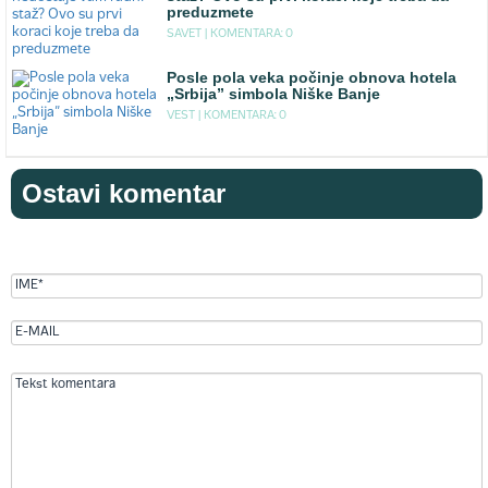
preduzmete
SAVET |
KOMENTARA: 0
Posle pola veka počinje obnova hotela
„Srbija” simbola Niške Banje
VEST |
KOMENTARA: 0
Ostavi komentar