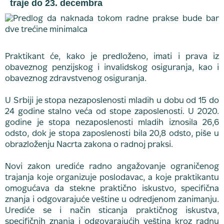
traje do 23. decembra
Praktikant će, kako je predloženo, imati i prava iz
obaveznog penzijskog i invalidskog osiguranja, kao i
obaveznog zdravstvenog osiguranja.
U Srbiji je stopa nezaposlenosti mladih u dobu od 15 do
24 godine stalno veća od stope zaposlenosti. U 2020.
godine je stopa nezaposlenosti mladih iznosila 26,6
odsto, dok je stopa zaposlenosti bila 20,8 odsto, piše u
obrazloženju Nacrta zakona o radnoj praksi.
Novi zakon urediće radno angažovanje ograničenog
trajanja koje organizuje poslodavac, a koje praktikantu
omogućava da stekne praktično iskustvo, specifična
znanja i odgovarajuće veštine u odredjenom zanimanju.
Urediće se i način sticanja praktičnog iskustva,
specifičnih znanja i odgovarajućih veština kroz radnu