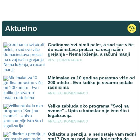
Aktuelno
Godinama svi birali pelet, a sad sve više
domaćinstava prelazi na ovaj način
grejanja - Nema loženja, a računi manji
VEST |
KOMENTARA: 0
Minimalac za 10 godina porastao više od
200 odsto - Evo koliko je stvarno ostalo
radnicima
ANALIZA |
KOMENTARA: 0
Velika zabluda oko programa "Svoj na
svome" - Upis u katastar nije isto što i
legalizacija
ANALIZA |
KOMENTARA: 0
Odlazite u penziju, a nedostaje vam radni
staž? Ovo su prvi koraci koje treba da