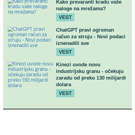
Kako prevaranti kradu vaše
naloge na mrežama?
VEST
ChatGPT pravi ogroman
račun za struju - Novi podaci
iznenadili sve
VEST
Kinezi uvode novu
industrijsku granu - očekuju
zaradu od preko 130 milijardi
dolara
VEST