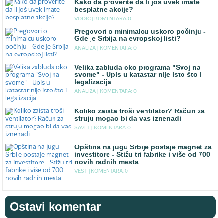
Kako da proverite da li još uvek imate
besplatne akcije?
VODIC |
KOMENTARA: 0
Pregovori o minimalcu uskoro počinju -
Gde je Srbija na evropskoj listi?
ANALIZA |
KOMENTARA: 0
Velika zabluda oko programa "Svoj na
svome" - Upis u katastar nije isto što i
legalizacija
ANALIZA |
KOMENTARA: 0
Koliko zaista troši ventilator? Račun za
struju mogao bi da vas iznenadi
SAVET |
KOMENTARA: 0
Opština na jugu Srbije postaje magnet za
investitore - Stižu tri fabrike i više od 700
novih radnih mesta
VEST |
KOMENTARA: 0
Ostavi komentar