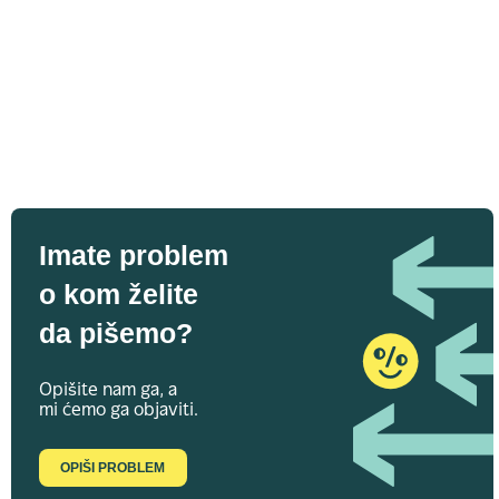
Imate problem
o kom želite
da pišemo?
Opišite nam ga, a
mi ćemo ga objaviti.
OPIŠI PROBLEM