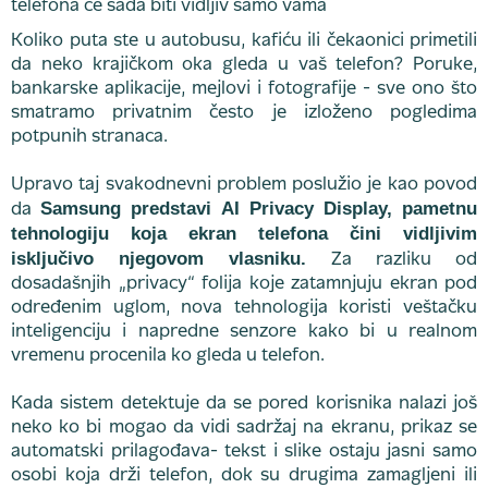
Koliko puta ste u autobusu, kafiću ili čekaonici primetili
da neko krajičkom oka gleda u vaš telefon? Poruke,
bankarske aplikacije, mejlovi i fotografije - sve ono što
smatramo privatnim često je izloženo pogledima
potpunih stranaca.
Upravo taj svakodnevni problem poslužio je kao povod
Samsung predstavi AI Privacy Display, pametnu
da
tehnologiju koja ekran telefona čini vidljivim
isključivo njegovom vlasniku.
Za razliku od
dosadašnjih „privacy“ folija koje zatamnjuju ekran pod
određenim uglom, nova tehnologija koristi veštačku
inteligenciju i napredne senzore kako bi u realnom
vremenu procenila ko gleda u telefon.
Kada sistem detektuje da se pored korisnika nalazi još
neko ko bi mogao da vidi sadržaj na ekranu, prikaz se
automatski prilagođava- tekst i slike ostaju jasni samo
osobi koja drži telefon, dok su drugima zamagljeni ili