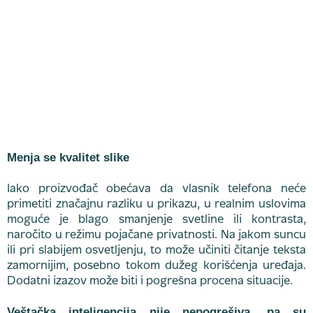
Menja se kvalitet slike
Iako proizvođač obećava da vlasnik telefona neće
primetiti značajnu razliku u prikazu, u realnim uslovima
moguće je blago smanjenje svetline ili kontrasta,
naročito u režimu pojačane privatnosti. Na jakom suncu
ili pri slabijem osvetljenju, to može učiniti čitanje teksta
zamornijim, posebno tokom dužeg korišćenja uređaja.
Dodatni izazov može biti i pogrešna procena situacije.
Veštačka inteligencija nije nepogrešiva, pa su