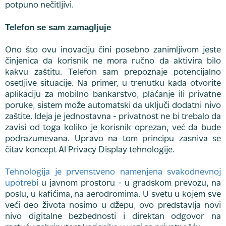
potpuno nečitljivi.
Telefon se sam zamagljuje
Ono što ovu inovaciju čini posebno zanimljivom jeste
činjenica da korisnik ne mora ručno da aktivira bilo
kakvu zaštitu. Telefon sam prepoznaje potencijalno
osetljive situacije. Na primer, u trenutku kada otvorite
aplikaciju za mobilno bankarstvo, plaćanje ili privatne
poruke, sistem može automatski da uključi dodatni nivo
zaštite. Ideja je jednostavna - privatnost ne bi trebalo da
zavisi od toga koliko je korisnik oprezan, već da bude
podrazumevana. Upravo na tom principu zasniva se
čitav koncept AI Privacy Display tehnologije.
Tehnologija je prvenstveno namenjena svakodnevnoj
upotrebi
u javnom prostoru - u gradskom prevozu, na
poslu, u kafićima, na aerodromima. U svetu u kojem sve
veći deo života nosimo u džepu, ovo predstavlja novi
nivo digitalne bezbednosti i direktan odgovor na