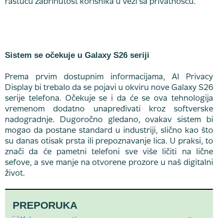
rastuću zabrinutost korisnika u vezi sa privatnošću.
Sistem se očekuje u Galaxy S26 seriji
Prema prvim dostupnim informacijama, AI Privacy
Display bi trebalo da se pojavi u okviru nove Galaxy S26
serije telefona. Očekuje se i da će se ova tehnologija
vremenom dodatno unapređivati kroz softverske
nadogradnje. Dugoročno gledano, ovakav sistem bi
mogao da postane standard u industriji, slično kao što
su danas otisak prsta ili prepoznavanje lica. U praksi, to
znači da će pametni telefoni sve više ličiti na lične
sefove, a sve manje na otvorene prozore u naš digitalni
život.
PREPORUKA