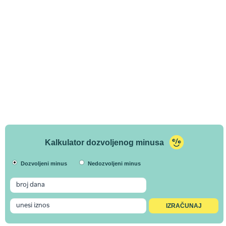
Kalkulator dozvoljenog minusa
Dozvoljeni minus
Nedozvoljeni minus