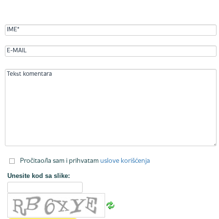
Pročitao/la sam i prihvatam
uslove korišćenja
Unesite kod sa slike: