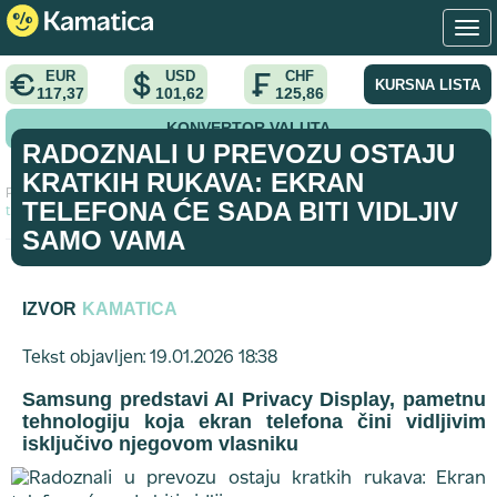
EUR
USD
CHF
KURSNA LISTA
117,37
101,62
125,86
KONVERTOR VALUTA
RADOZNALI U PREVOZU OSTAJU
KRATKIH RUKAVA: EKRAN
Početna
>
vest
>
Radoznali u prevozu ostaju kratkih rukava: Ekran
TELEFONA ĆE SADA BITI VIDLJIV
telefona će sada biti vidljiv samo vama
SAMO VAMA
IZVOR
KAMATICA
Tekst objavljen: 19.01.2026 18:38
Samsung predstavi AI Privacy Display, pametnu
tehnologiju koja ekran telefona čini vidljivim
isključivo njegovom vlasniku