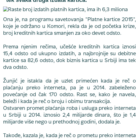
tek svaka druga izdata kartica.
Ona je, na programu savetovanja "Platne kartice 2015",
koje je održano u Komori, rekla da je od početka krize,
broj kreditnih kartica smanjen za oko devet odsto.
Prema njenim rečima, učešće kreditnih kartica iznosi
15,4 odsto od ukupno izdatih, a najbrojnije su debitne
kartice sa 82,6 odsto, dok biznis kartica u Srbiji ima tek
dva odsto.
Žunjić je istakla da je uzlet primećen kada je reč o
plaćanju preko interneta, pa je u 2014. zabeleženo
povećanje od čak 170 odsto. Rast se, kako je navela,
beleži i kada je reč o broju i obimu transakcija.
Ostvaren promet plaćanja roba i usluga preko interneta
u Srbiji u 2014. iznosio 2,4 milijarde dinara, što je 1,4
milijarde više nego u prethodnoj godini, dodala je.
Takođe, kazala je, kada je reč o prometu preko interneta