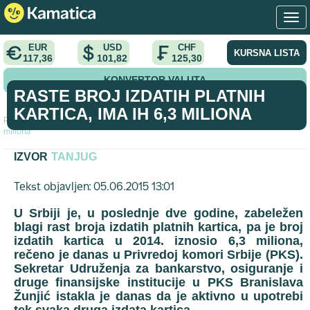
EUR
USD
CHF
KURSNA LISTA
117,36
101,82
125,30
KONVERTOR VALUTA
RASTE BROJ IZDATIH PLATNIH
KARTICA, IMA IH 6,3 MILIONA
Početna
>
vest
>
Raste broj izdatih platnih kartica, ima ih 6,3
miliona
IZVOR
TANJUG
Tekst objavljen: 05.06.2015 13:01
U Srbiji je, u poslednje dve godine, zabeležen
blagi rast broja izdatih platnih kartica, pa je broj
izdatih kartica u 2014. iznosio 6,3 miliona,
rečeno je danas u Privredoj komori Srbije (PKS).
Sekretar Udruženja za bankarstvo, osiguranje i
druge finansijske institucije u PKS Branislava
Žunjić istakla je danas da je aktivno u upotrebi