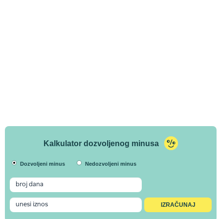
Kalkulator dozvoljenog minusa
Dozvoljeni minus
Nedozvoljeni minus