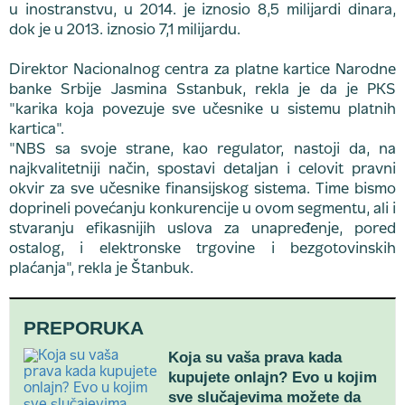
u inostranstvu, u 2014. je iznosio 8,5 milijardi dinara,
dok je u 2013. iznosio 7,1 milijardu.
Direktor Nacionalnog centra za platne kartice Narodne
banke Srbije Jasmina Sstanbuk, rekla je da je PKS
"karika koja povezuje sve učesnike u sistemu platnih
kartica".
"NBS sa svoje strane, kao regulator, nastoji da, na
najkvalitetniji način, spostavi detaljan i celovit pravni
okvir za sve učesnike finansijskog sistema. Time bismo
doprineli povećanju konkurencije u ovom segmentu, ali i
stvaranju efikasnijih uslova za unapređenje, pored
ostalog, i elektronske trgovine i bezgotovinskih
plaćanja", rekla je Štanbuk.
PREPORUKA
Koja su vaša prava kada
kupujete onlajn? Evo u kojim
sve slučajevima možete da