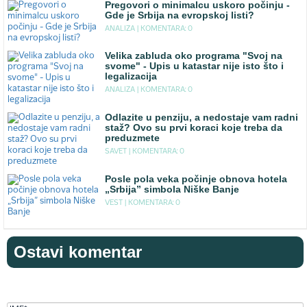
Pregovori o minimalcu uskoro počinju -
Gde je Srbija na evropskoj listi?
ANALIZA |
KOMENTARA: 0
Velika zabluda oko programa "Svoj na
svome" - Upis u katastar nije isto što i
legalizacija
ANALIZA |
KOMENTARA: 0
Odlazite u penziju, a nedostaje vam radni
staž? Ovo su prvi koraci koje treba da
preduzmete
SAVET |
KOMENTARA: 0
Posle pola veka počinje obnova hotela
„Srbija” simbola Niške Banje
VEST |
KOMENTARA: 0
Ostavi komentar