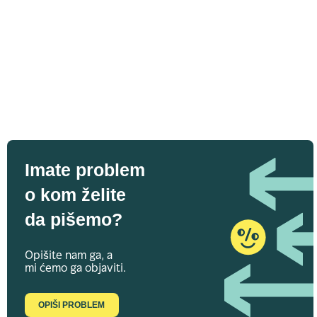
Imate problem
o kom želite
da pišemo?
Opišite nam ga, a
mi ćemo ga objaviti.
OPIŠI PROBLEM