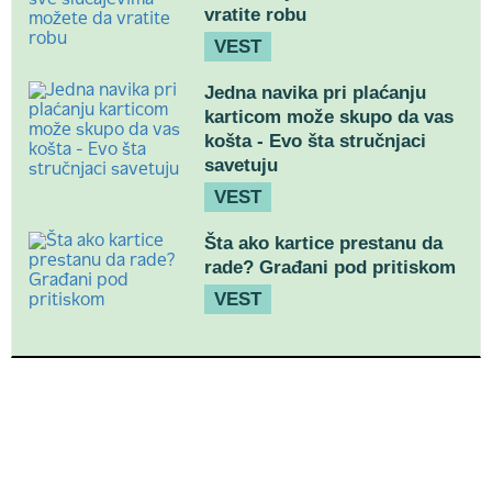
vratite robu
VEST
Jedna navika pri plaćanju
karticom može skupo da vas
košta - Evo šta stručnjaci
savetuju
VEST
Šta ako kartice prestanu da
rade? Građani pod pritiskom
VEST