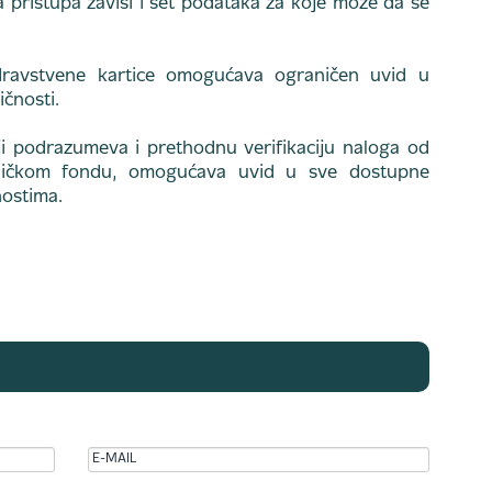
na pristupa zavisi i set podataka za koje može da se
ravstvene kartice omogućava ograničen uvid u
ičnosti.
oji podrazumeva i prethodnu verifikaciju naloga od
bličkom fondu, omogućava uvid u sve dostupne
nostima.