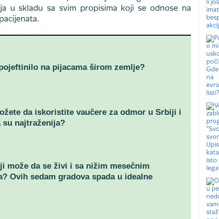
zvija u skladu sa svim propisima koji se odnose na
 pacijenata.
 pojeftinilo na pijacama širom zemlje?
žete da iskoristite vaučere za odmor u Srbiji i
 su najtraženija?
ji može da se živi i sa nižim mesečnim
a? Ovih sedam gradova spada u idealne