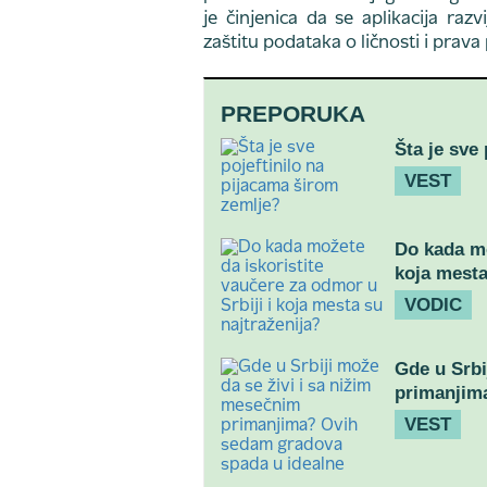
je činjenica da se aplikacija ra
zaštitu podataka o ličnosti i prava
PREPORUKA
Šta je sve
VEST
Do kada mo
koja mesta
VODIC
Gde u Srbi
primanjim
VEST