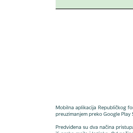
Mobilna aplikacija Republičkog f
preuzimanjem preko Google Play S
Predviđena su dva načina pristupa