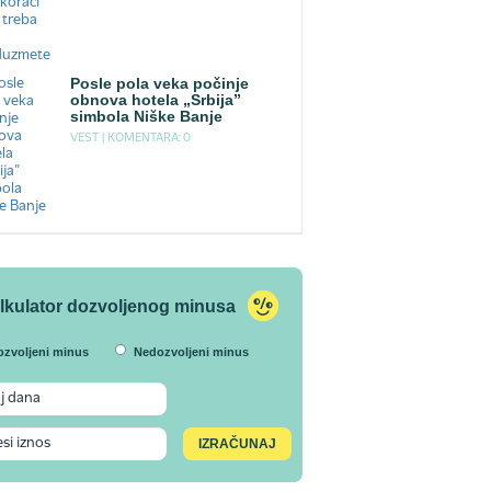
Posle pola veka počinje
obnova hotela „Srbija”
simbola Niške Banje
VEST |
KOMENTARA: 0
lkulator dozvoljenog minusa
ozvoljeni minus
Nedozvoljeni minus