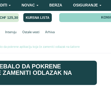
DITI
NOVAC
BERZA
OSIGURANJE
KONV
125,30
KURSNA LISTA
CHF
Intervju
Ostale vesti
Arhiva
o da pokrene aplikaciju koja će zameniti odlazak na šaltere
REBALO DA POKRENE
E ZAMENITI ODLAZAK NA