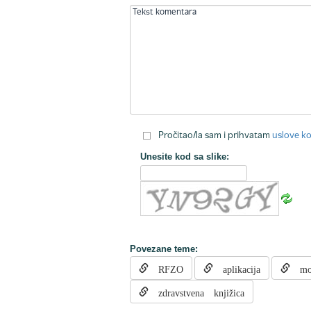
Pročitao/la sam i prihvatam
uslove ko
Unesite kod sa slike:
Povezane teme:
RFZO
aplikacija
mobi
zdravstvena knjižica