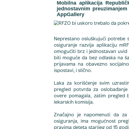
Mobilna aplikacija Republi
jednostavnim preuzimanjem 
AppGallery
Neprestano osluškujući potrebe s
osiguranje razvija aplikaciju mR
omogućiti brz i jednostavan uvid
biti moguće da bez odlaska na ša
prijavama na obavezno socijalno 
ispostavi, i slično.
Laka za korišćenje svim uzrastim
pregled potvrda za oslobađanje o
overe pomagala, zatim pregled b
lekarskih komisija.
Značajno je napomenuti da za d
osiguranja, ima mogućnost preg
pravima deteta starijeg od 15 godi