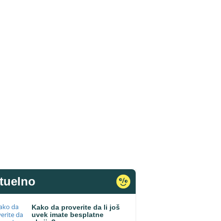
tuelno
Kako da proverite da li još
uvek imate besplatne