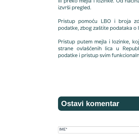
ili preko mejla i lozinke. Od nači
izvrši pregled.
Pristup pomoću LBO i broja zd
podatke, zbog zaštite podataka o l
Pristup putem mejla i lozinke, k
strane ovlašćenih lica u Repu
podatke i pristup svim funkcional
Ostavi komentar