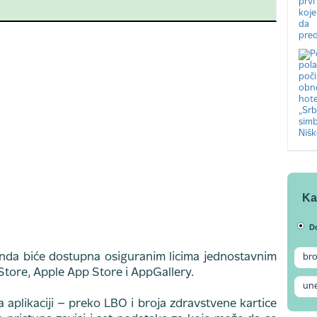
Ka
D
onda biće dostupna osiguranim licima jednostavnim
tore, Apple App Store i AppGallery.
 aplikaciji – preko LBO i broja zdravstvene kartice