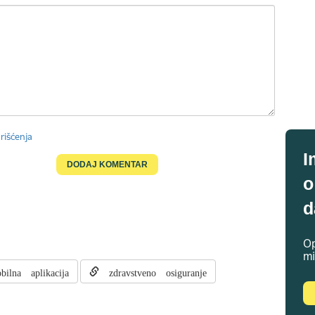
rišćenja
I
o
d
Op
mi
lna aplikacija
zdravstveno osiguranje