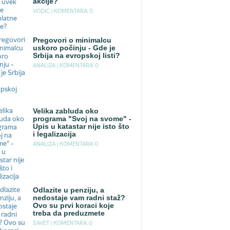
akcije?
VODIC |
KOMENTARA: 0
Pregovori o minimalcu
uskoro počinju - Gde je
Srbija na evropskoj listi?
ANALIZA |
KOMENTARA: 0
Velika zabluda oko
programa "Svoj na svome" -
Upis u katastar nije isto što
i legalizacija
ANALIZA |
KOMENTARA: 0
Odlazite u penziju, a
nedostaje vam radni staž?
Ovo su prvi koraci koje
treba da preduzmete
SAVET |
KOMENTARA: 0