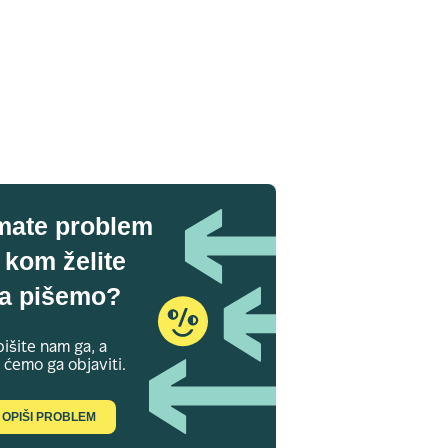
mate problem
 kom želite
a pišemo?
išite nam ga, a
 ćemo ga objaviti.
OPIŠI PROBLEM