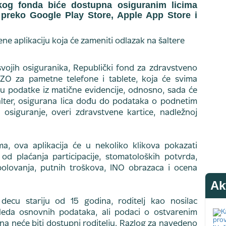
čkog fonda biće dostupna osiguranim licima
preko Google Play Store, Apple App Store i
vojih osiguranika, Republički fond za zdravstveno
FZO za pametne telefone i tablete, koja će svima
 u podatke iz matične evidencije, odnosno, sada će
lter, osigurana lica dođu do podataka o podnetim
osiguranje, overi zdravstvene kartice, nadležnoj
a, ova aplikacija će u nekoliko klikova pokazati
d plaćanja participacije, stomatoloških potvrda,
olovanja, putnih troškova, INO obrazaca i ocena
Ak
ecu stariju od 15 godina, roditelj kao nosilac
leda osnovnih podataka, ali podaci o ostvarenim
na neće biti dostupni roditelju. Razlog za navedeno