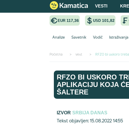
VESTI
KRE
117,36
101,82
EUR
USD
Analize
Savetnik
Vodič
Istraživanja
Početna
>
vest
>
RFZO bi uskoro trebal
RFZO BI USKORO T
APLIKACIJU KOJA Ć
ŠALTERE
IZVOR
SRBIJA DANAS
Tekst objavljen: 15.08.2022 14:55