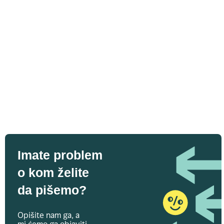
Imate problem
o kom želite
da pišemo?
Opišite nam ga, a