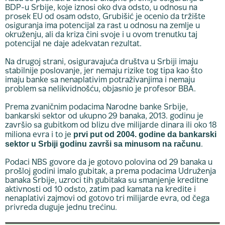
BDP-u Srbije, koje iznosi oko dva odsto, u odnosu na
prosek EU od osam odsto, Grubišić je ocenio da tržište
osiguranja ima potencijal za rast u odnosu na zemlje u
okruženju, ali da kriza čini svoje i u ovom trenutku taj
potencijal ne daje adekvatan rezultat.
Na drugoj strani, osiguravajuća društva u Srbiji imaju
stabilnije poslovanje, jer nemaju rizike tog tipa kao što
imaju banke sa nenaplativim potraživanjima i nemaju
problem sa nelikvidnošću, objasnio je profesor BBA.
Prema zvaničnim podacima Narodne banke Srbije,
bankarski sektor od ukupno 29 banaka, 2013. godinu je
završio sa gubitkom od blizu dve milijarde dinara ili oko 18
prvi put od 2004. godine da bankarski
miliona evra i to je
sektor u Srbiji godinu završi sa minusom na računu
.
Podaci NBS govore da je gotovo polovina od 29 banaka u
prošloj godini imalo gubitak, a prema podacima Udruženja
banaka Srbije, uzroci tih gubitaka su smanjenje kreditne
aktivnosti od 10 odsto, zatim pad kamata na kredite i
nenaplativi zajmovi od gotovo tri milijarde evra, od čega
privreda duguje jednu trećinu.