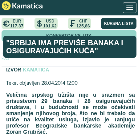
EUR
USD
CHF
KURSNA LISTA
117,37
101,62
125,86
KONVERTOR VALUTA
"SRBIJA IMA PREVIŠE BANAKA I
OSIGURAVAJUĆIH KUĆA"
Početna
>
vest
>
"Srbija ima previše banaka i osiguravajućih
kuća"
IZVOR
KAMATICA
Tekst objavljen: 28.04.2014 12:00
Veličina srpskog tržišta nije u srazmeri sa
prisustvom 29 banaka i 28 osiguravajućih
društava, i u budućnosti se može očekivati
smanjenje njihovog broja, što ne bi trebalo da
utiče na kvalitet usluga, izjavio je Tanjugu
profesor Beogradske bankarske akademije
Zoran Grubišić.