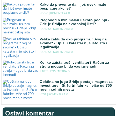
Kako da proverite da li još uvek imate
besplatne akcije?
VODIC |
KOMENTARA: 0
Pregovori o minimalcu uskoro počinju -
Gde je Srbija na evropskoj listi?
ANALIZA |
KOMENTARA: 0
Velika zabluda oko programa "Svoj na
svome" - Upis u katastar nije isto što i
legalizacija
ANALIZA |
KOMENTARA: 0
Koliko zaista troši ventilator? Račun za
struju mogao bi da vas iznenadi
SAVET |
KOMENTARA: 0
Opština na jugu Srbije postaje magnet za
investitore - Stižu tri fabrike i više od 700
novih radnih mesta
VEST |
KOMENTARA: 0
Ostavi komentar