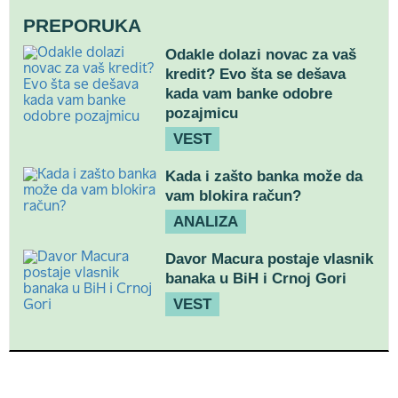
PREPORUKA
Odakle dolazi novac za vaš
kredit? Evo šta se dešava
kada vam banke odobre
pozajmicu
VEST
Kada i zašto banka može da
vam blokira račun?
ANALIZA
Davor Macura postaje vlasnik
banaka u BiH i Crnoj Gori
VEST