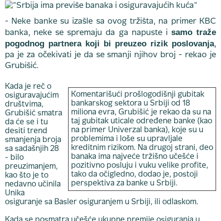
- Neke banke su izašle sa ovog tržišta, na primer KBC
samo traže
banka, neke se spremaju da ga napuste i
pogodnog partnera koji bi preuzeo rizik poslovanja
,
pa je za očekivati je da se smanji njihov broj - rekao je
Grubišić.
Kada je reč o
Komentarišući prošlogodišnji gubitak
osiguravajućim
bankarskog sektora u Srbiji od 18
društvima,
miliona evra, Grubišić je rekao da su na
Grubišić smatra
taj gubitak uticale određene banke (kao
da će se i tu
na primer Univerzal banka), koje su u
desiti trend
problemima i loše su upravljale
smanjenja broja
kreditnim rizikom. Na drugoj strani, deo
sa sadašnjih 28
banaka ima najveće tržišno učešće i
- bilo
pozitivno posluju i vuku velike profite,
preuzimanjem,
tako da očigledno, dodao je, postoji
kao što je to
perspektiva za banke u Srbiji.
nedavno učinila
Unika
osiguranje sa Basler osiguranjem u Srbiji, ili odlaskom.
Kada se posmatra učešće ukupne premije osiguranja u