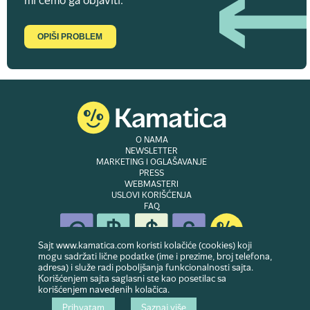
mi ćemo ga objaviti.
OPIŠI PROBLEM
O NAMA
NEWSLETTER
MARKETING I OGLAŠAVANJE
PRESS
WEBMASTERI
USLOVI KORIŠĆENJA
FAQ
Sajt www.kamatica.com koristi kolačiće (cookies) koji
mogu sadržati lične podatke (ime i prezime, broj telefona,
adresa) i služe radi poboljšanja funkcionalnosti sajta.
© Copyright 2007-2026. Website developed & owned by
Dubes doo
. Sva prava
Korišćenjem sajta saglasni ste kao posetilac sa
zadržana
korišćenjem navedenih kolačica.
Prihvatam
Saznaj više