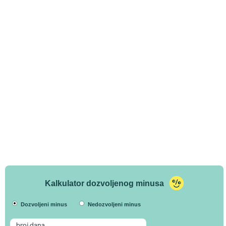
Kalkulator dozvoljenog minusa
Dozvoljeni minus
Nedozvoljeni minus