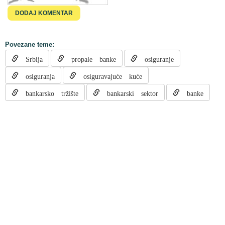
Povezane teme:
Srbija
propale banke
osiguranje
osiguranja
osiguravajuće kuće
bankarsko tržište
bankarski sektor
banke