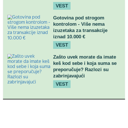
VEST
Gotovina pod strogom
kontrolom - Više nema
izuzetaka za transakcije
iznad 10.000 €
VEST
Zašto uvek morate da imate
keš kod sebe i koja suma se
preporučuje? Razlozi su
zabrinjavajući
VEST