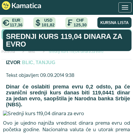
EUR
USD
CHF
KURSNA LISTA
117,36
101,82
125,30
KONVERTOR VALUTA
SREDNJI KURS 119,04 DINARA ZA
EVRO
Početna
>
vest
>
Srednji kurs 119,04 dinara za evro
IZVOR
BLIC, TANJUG
Tekst objavljen: 09.09.2014 9:38
Dinar će oslabiti prema evru 0,2 odsto, pa će
zvanični srednji kurs danas biti 119,0441 dinar
za jedan evro, saopštila je Narodna banka Srbije
(NBS).
Ovo je ujedno najniža vrednost dinara prema evru od
početka godine. Nacionalna valuta će u utorak prema