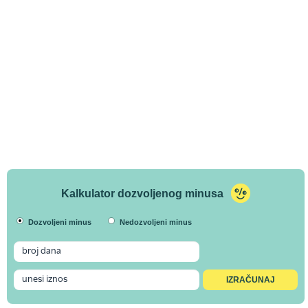
Kalkulator dozvoljenog minusa
Dozvoljeni minus
Nedozvoljeni minus