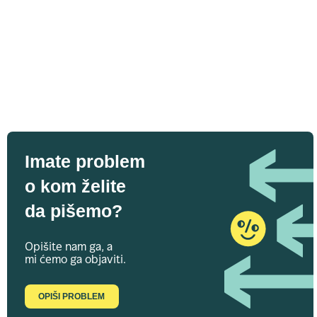
Imate problem
o kom želite
da pišemo?
Opišite nam ga, a
mi ćemo ga objaviti.
OPIŠI PROBLEM