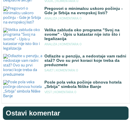
VODIC |
KOMENTARA: 0
Pregovori o minimalcu uskoro počinju -
Gde je Srbija na evropskoj listi?
ANALIZA |
KOMENTARA: 0
Velika zabluda oko programa "Svoj na
svome" - Upis u katastar nije isto što i
legalizacija
ANALIZA |
KOMENTARA: 0
Odlazite u penziju, a nedostaje vam radni
staž? Ovo su prvi koraci koje treba da
preduzmete
SAVET |
KOMENTARA: 0
Posle pola veka počinje obnova hotela
„Srbija” simbola Niške Banje
VEST |
KOMENTARA: 0
Ostavi komentar