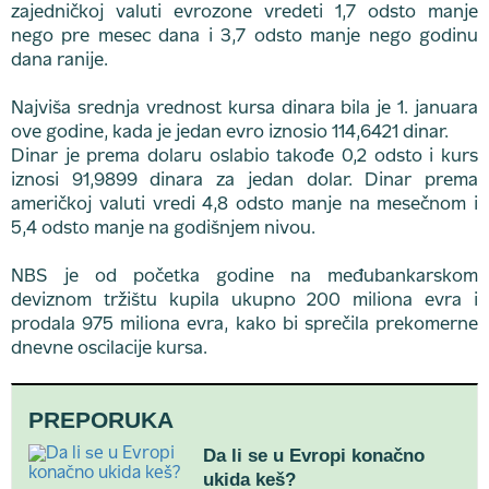
zajedničkoj valuti evrozone vredeti 1,7 odsto manje
nego pre mesec dana i 3,7 odsto manje nego godinu
dana ranije.
Najviša srednja vrednost kursa dinara bila je 1. januara
ove godine, kada je jedan evro iznosio 114,6421 dinar.
Dinar je prema dolaru oslabio takođe 0,2 odsto i kurs
iznosi 91,9899 dinara za jedan dolar. Dinar prema
američkoj valuti vredi 4,8 odsto manje na mesečnom i
5,4 odsto manje na godišnjem nivou.
NBS je od početka godine na međubankarskom
deviznom tržištu kupila ukupno 200 miliona evra i
prodala 975 miliona evra, kako bi sprečila prekomerne
dnevne oscilacije kursa.
PREPORUKA
Da li se u Evropi konačno
ukida keš?