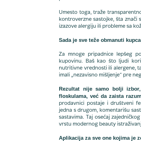
Umesto toga, traže transparentnost
kontroverzne sastojke, šta znači sv
izazove alergiju ili probleme sa k
Sada je sve teže obmanuti kupca
Za mnoge pripadnice lepšeg pola
kupovinu. Baš kao što ljudi kori
nutritivne vrednosti ili alergene, 
imali „nezavisno mišljenje“ pre ne
Rezultat nije samo bolji izbo
floskulama, već da zaista razu
prodavnici postaje i društveni f
jedna s drugom, komentarišu sasto
sastavima. Taj osećaj zajedničkog
vrstu modernog beauty istraživanj
Aplikacija za sve one kojima je 