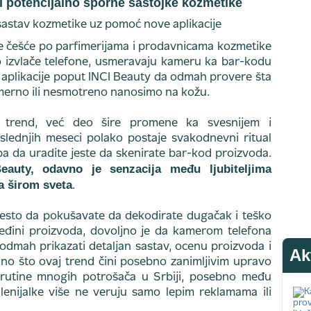
 i potencijalno sporne sastojke kozmetike
e češće po parfimerijama i prodavnicama kozmetike
 izvlače telefone, usmeravaju kameru ka bar-kodu
te aplikacije poput INCI Beauty da odmah provere šta
merno ili nesmotreno nanosimo na kožu.
trend, već deo šire promene ka svesnijem i
oslednjih meseci polako postaje svakodnevni ritual
ba da uradite jeste da skenirate bar-kod proizvoda.
Beauty, odavno je senzacija među ljubiteljima
a širom sveta
.
esto da pokušavate da dekodirate dugačak i teško
leđini proizvoda, dovoljno je da kamerom telefona
e odmah prikazati detaljan sastav, ocenu proizvoda i
Ak
o što ovaj trend čini posebno zanimljivim upravo
 rutine mnogih potrošača u Srbiji, posebno među
enijalke više ne veruju samo lepim reklamama ili