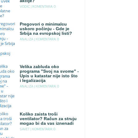
akcije?
VODIC |
KOMENTARA: 0
Pregovori o minimalcu
uskoro počinju - Gde je
Srbija na evropskoj listi?
ANALIZA |
KOMENTARA: 0
Velika zabluda oko
programa "Svoj na svome" -
Upis u katastar nije isto što
i legalizacija
ANALIZA |
KOMENTARA: 0
Koliko zaista troši
ventilator? Račun za struju
mogao bi da vas iznenadi
SAVET |
KOMENTARA: 0