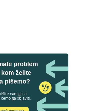
mate problem
 kom želite
a pišemo?
išite nam ga, a
 ćemo ga objaviti.