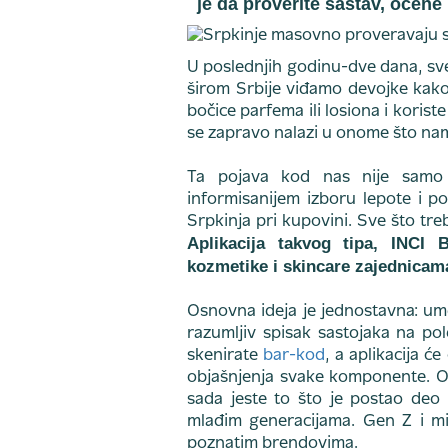
je da proverite sastav, ocene
U poslednjih godinu-dve dana, sv
širom Srbije viđamo devojke kako
bočice parfema ili losiona i koris
se zapravo nalazi u onome što na
Ta pojava kod nas nije samo 
informisanijem izboru lepote i p
Srpkinja pri kupovini. Sve što tre
Aplikacija takvog tipa, INCI 
kozmetike i skincare zajednicam
Osnovna ideja je jednostavna: um
razumljiv spisak sastojaka na po
skenirate
bar-kod
, a aplikacija ć
objašnjenja svake komponente. On
sada jeste to što je postao deo
mlađim generacijama. Gen Z i mil
poznatim brendovima.