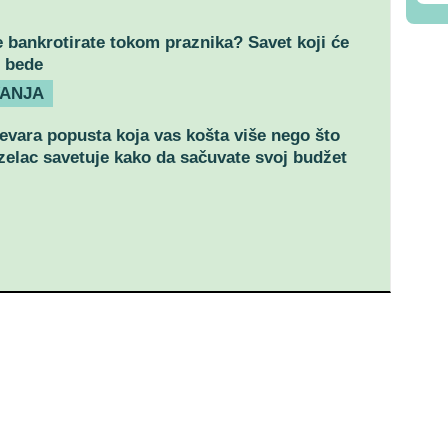
 bankrotirate tokom praznika? Savet koji će
i bede
VANJA
evara popusta koja vas košta više nego što
Uzelac savetuje kako da sačuvate svoj budžet