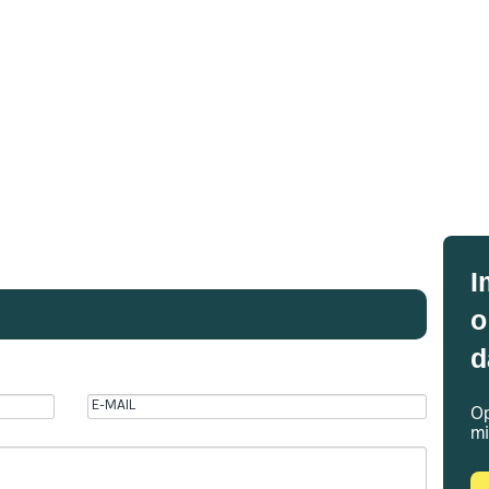
I
o
d
Op
mi