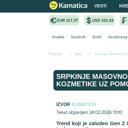
VESTI
KRE
117,37
101,62
EUR
USD
Analize
Savetnik
Vodič
Istraživanja
Početna
>
vest
>
Srpkinje masovno pro
SRPKINJE MASOVNO
KOZMETIKE UZ POMO
IZVOR
KAMATICA
Tekst objavljen: 24.02.2026 13:10
Trend koji je zaludeo Gen Z 