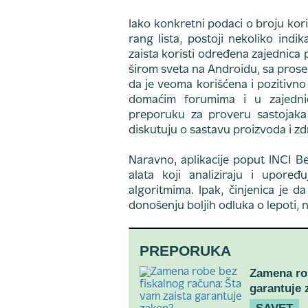
Iako konkretni podaci o broju kori
rang lista, postoji nekoliko indik
zaista koristi određena zajednica 
širom sveta na Androidu, sa pros
da je veoma korišćena i pozitivno
domaćim forumima i u zajedni
preporuku za proveru sastojaka
diskutuju o sastavu proizvoda i zd
Naravno, aplikacije poput INCI Be
alata koji analiziraju i upoređ
algoritmima. Ipak, činjenica je d
donošenju boljih odluka o lepoti, n
PREPORUKA
Zamena rob
garantuje