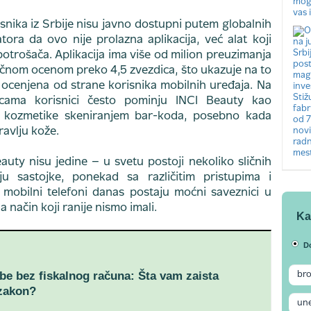
snika iz Srbije nisu javno dostupni putem globalnih
atora da ovo nije prolazna aplikacija, već alat koji
potrošača. Aplikacija ima više od milion preuzimanja
ečnom ocenom preko 4,5 zvezdica, što ukazuje na to
 ocenjena od strane korisnika mobilnih uređaja. Na
cama korisnici često pominju INCI Beauty kao
 kozmetike skeniranjem bar-koda, posebno kada
ravlju kože.
auty nisu jedine – u svetu postoji nekoliko sličnih
uju sastojke, ponekad sa različitim pristupima i
a mobilni telefoni danas postaju moćni saveznici u
a način koji ranije nismo imali.
Ka
D
e bez fiskalnog računa: Šta vam zaista
 zakon?