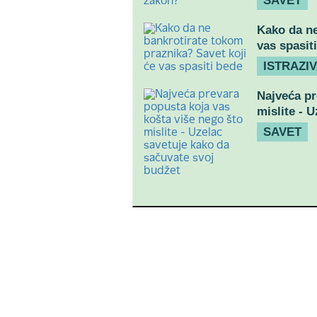
SAVET
Kako da ne
vas spasit
ISTRAZI
Najveća pr
mislite - 
SAVET