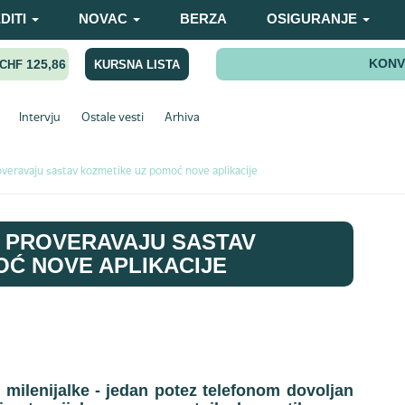
DITI
NOVAC
BERZA
OSIGURANJE
KONV
125,86
KURSNA LISTA
CHF
Intervju
Ostale vesti
Arhiva
veravaju sastav kozmetike uz pomoć nove aplikacije
 PROVERAVAJU SASTAV
Ć NOVE APLIKACIJE
i milenijalke - jedan potez telefonom dovoljan