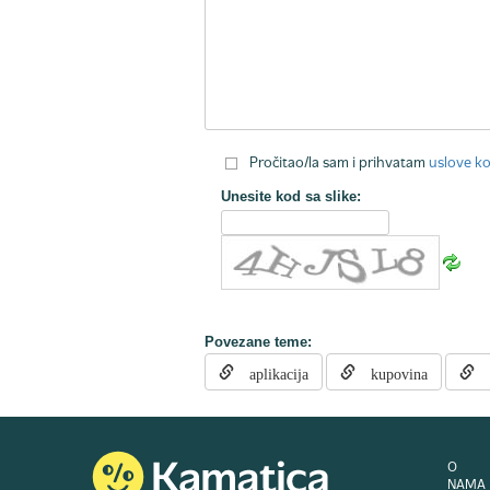
Pročitao/la sam i prihvatam
uslove ko
Unesite kod sa slike:
Povezane teme:
aplikacija
kupovina
p
O
NAMA