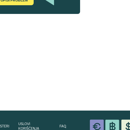
OPIŠI PROBLEM
USLOVI
STERI
FAQ
KORIŠĆENJA