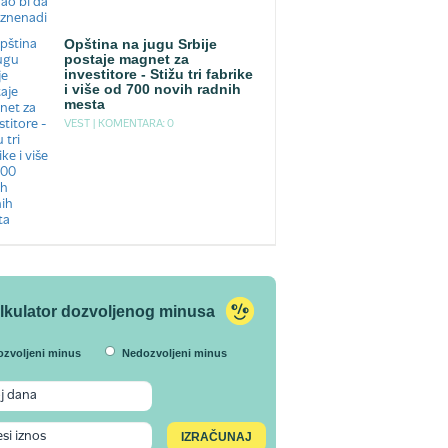
Opština na jugu Srbije
postaje magnet za
investitore - Stižu tri fabrike
i više od 700 novih radnih
mesta
VEST |
KOMENTARA: 0
lkulator dozvoljenog minusa
ozvoljeni minus
Nedozvoljeni minus