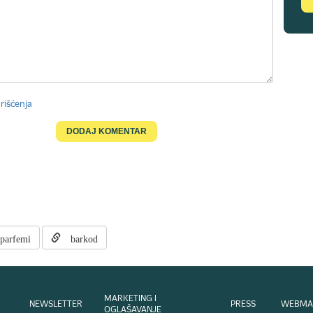
rišćenja
arfemi
barkod
MARKETING I
NEWSLETTER
PRESS
WEBMA
OGLAŠAVANJE