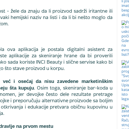
 - žele da znaju da li proizvod sadrži iritantne ili
aki hemijski naziv na listi i da li bi nešto moglo da
ožom.
 ova aplikacija je postala digitalni asistent za
ste aplikacije za skeniranje hrane da bi proverili
tako sada koriste INCI Beauty i slične servise kako bi
go što stave proizvod u korpu.
r, već i osećaj da nisu zavedene marketinškim
meju šta kupuju
. Osim toga, skeniranje bar-koda u
enomen, jer devojke često dele rezultate pretrage
jke i preporučuju alternativne proizvode sa boljim
 otkrivanja i edukacije pretvara običnu kupovinu u
a.
zdravlje na prvom mestu