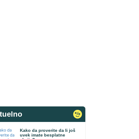
tuelno
Kako da proverite da li još
uvek imate besplatne