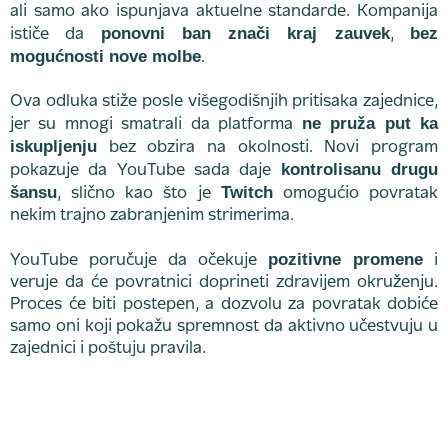
ali samo ako ispunjava aktuelne standarde. Kompanija
ponovni ban znači kraj zauvek
bez
ističe da
,
mogućnosti nove molbe
.
Ova odluka stiže posle višegodišnjih pritisaka zajednice,
ne pruža put ka
jer su mnogi smatrali da platforma
iskupljenju
bez obzira na okolnosti. Novi program
kontrolisanu drugu
pokazuje da YouTube sada daje
šansu
Twitch
, slično kao što je
omogućio povratak
nekim trajno zabranjenim strimerima.
pozitivne promene
YouTube poručuje da očekuje
i
veruje da će povratnici doprineti zdravijem okruženju.
Proces će biti postepen, a dozvolu za povratak dobiće
samo oni koji pokažu spremnost da aktivno učestvuju u
zajednici i poštuju pravila.