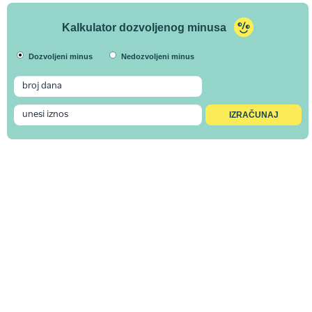
Kalkulator dozvoljenog minusa
Dozvoljeni minus
Nedozvoljeni minus