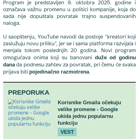
Program je predstavljen 9. oktobra 2025. godine i
označava važnu promenu u politici kompanije, koja do
sada nije dopuštala povratak trajno suspendovanih
naloga.
U saopštenju, YouTube navodi da postoje "kreatori koji
zaslužuju novu priliku", jer se i sama platforma razvijala i
menjala tokom poslednjih 20 godina. Novi program
duže od godinu
omogućava onima koji su banovani
dana
da podnesu zahtev za povratak, pri čemu će svaka
pojedinačno razmotrena
prijava biti
.
PREPORUKA
Korisnike Gmaila očekuju
velike promene - Google
ukida jednu popularnu
funkciju
VEST