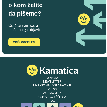
o kom želite
da pišemo?
Opišite nam ga, a
mi ćemo ga objaviti.
OPIŠI PROBLEM
O NAMA
NEWSLETTER
MARKETING I OGLAŠAVANJE
PRESS
WEBMASTERI
USLOVI KORIŠĆENJA
FAQ