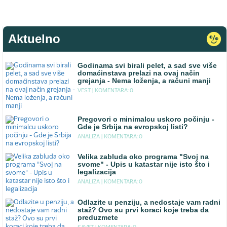
Aktuelno
Godinama svi birali pelet, a sad sve više
domaćinstava prelazi na ovaj način
grejanja - Nema loženja, a računi manji
VEST |
KOMENTARA: 0
Pregovori o minimalcu uskoro počinju -
Gde je Srbija na evropskoj listi?
ANALIZA |
KOMENTARA: 0
Velika zabluda oko programa "Svoj na
svome" - Upis u katastar nije isto što i
legalizacija
ANALIZA |
KOMENTARA: 0
Odlazite u penziju, a nedostaje vam radni
staž? Ovo su prvi koraci koje treba da
preduzmete