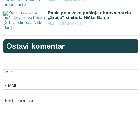
SAVET |
KOMENTARA: 0
Posle pola veka počinje obnova hotela
„Srbija” simbola Niške Banje
VEST |
KOMENTARA: 0
Ostavi komentar