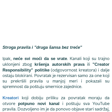
Stroga pravila i "druga šansa bez treće"
neće svi moći da se vrate
Ipak,
. Kanali koji su trajno
kršenja autorskih prava
"Creator
uklonjeni zbog
ili
Responsibility" politike
(odgovornost kreatora) i dalje
ostaju blokirani. Povratak je rezervisan samo za one koji
su prekršili pravila u manjoj meri i pokazali su
spremnost da poštuju smernice zajednice.
Kreatori
koji dobiju priliku za povratak moraju da
potpuno novi kanal
otvore
i poštuju sva YouTube
pravila. Dozvoljeno im je da ponovo objave stari sadržaj,