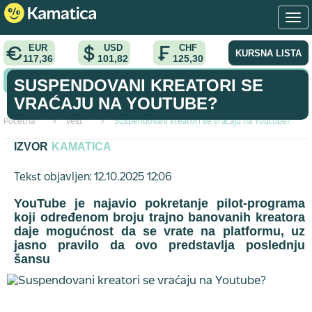
EUR
USD
CHF
KURSNA LISTA
117,36
101,82
125,30
KONVERTOR VALUTA
SUSPENDOVANI KREATORI SE
VRAĆAJU NA YOUTUBE?
Početna
>
vest
>
Suspendovani kreatori se vraćaju na Youtube?
IZVOR
KAMATICA
Tekst objavljen: 12.10.2025 12:06
YouTube
je najavio pokretanje
pilot-programa
koji određenom broju trajno banovanih kreatora
daje mogućnost da se vrate na platformu, uz
jasno pravilo da ovo predstavlja
poslednju
šansu