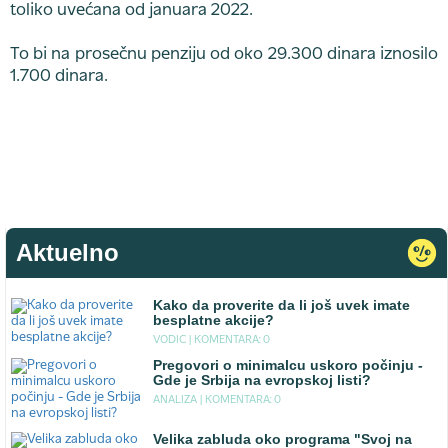
toliko uvećana od januara 2022.
To bi na prosečnu penziju od oko 29.300 dinara iznosilo
1.700 dinara.
Aktuelno
Kako da proverite da li još uvek imate
besplatne akcije?
VODIC |
KOMENTARA: 0
Pregovori o minimalcu uskoro počinju -
Gde je Srbija na evropskoj listi?
ANALIZA |
KOMENTARA: 0
Velika zabluda oko programa "Svoj na