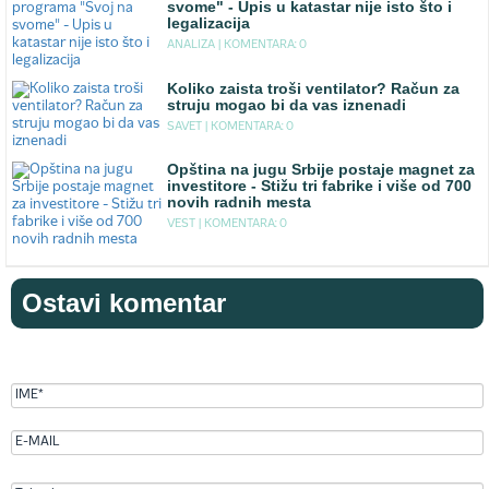
svome" - Upis u katastar nije isto što i
legalizacija
ANALIZA |
KOMENTARA: 0
Koliko zaista troši ventilator? Račun za
struju mogao bi da vas iznenadi
SAVET |
KOMENTARA: 0
Opština na jugu Srbije postaje magnet za
investitore - Stižu tri fabrike i više od 700
novih radnih mesta
VEST |
KOMENTARA: 0
Ostavi komentar