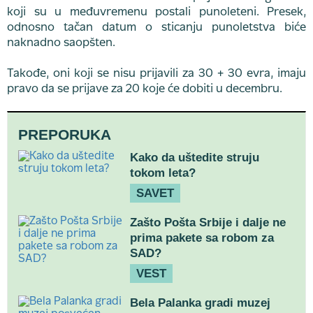
koji su u međuvremenu postali punoleteni. Presek,
odnosno tačan datum o sticanju punoletstva biće
naknadno saopšten.
Takođe, oni koji se nisu prijavili za 30 + 30 evra, imaju
pravo da se prijave za 20 koje će dobiti u decembru.
PREPORUKA
Kako da uštedite struju
tokom leta?
SAVET
Zašto Pošta Srbije i dalje ne
prima pakete sa robom za
SAD?
VEST
Bela Palanka gradi muzej