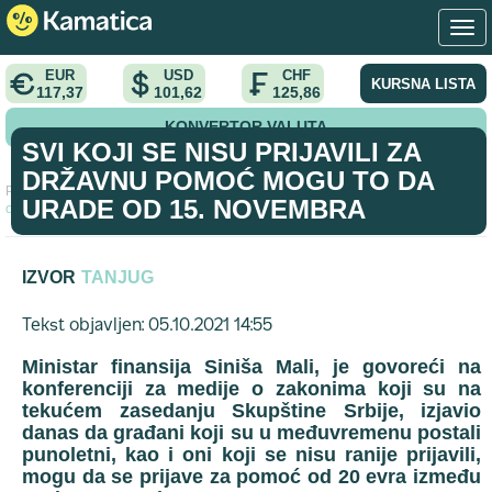
EUR
USD
CHF
KURSNA LISTA
117,37
101,62
125,86
KONVERTOR VALUTA
SVI KOJI SE NISU PRIJAVILI ZA
DRŽAVNU POMOĆ MOGU TO DA
Početna
>
vest
>
Svi koji se nisu prijavili za državnu pomoć mogu to
URADE OD 15. NOVEMBRA
da urade od 15. novembra
IZVOR
TANJUG
Tekst objavljen: 05.10.2021 14:55
Ministar finansija Siniša Mali, je govoreći na
konferenciji za medije o zakonima koji su na
tekućem zasedanju Skupštine Srbije, izjavio
danas da građani koji su u međuvremenu postali
punoletni, kao i oni koji se nisu ranije prijavili,
mogu da se prijave za pomoć od 20 evra između