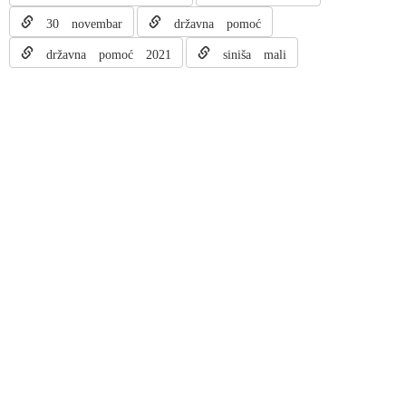
30 novembar
državna pomoć
državna pomoć 2021
siniša mali