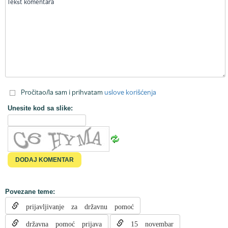
Pročitao/la sam i prihvatam
uslove korišćenja
Unesite kod sa slike:
Povezane teme:
prijavljivanje za državnu pomoć
državna pomoć prijava
15 novembar