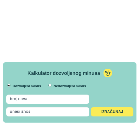
Kalkulator dozvoljenog minusa
Dozvoljeni minus
Nedozvoljeni minus