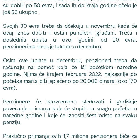
su dobili po 50 evra, i sada ih do kraja godine očekuje
još 50 ukupno.
Svojih 30 evra treba da očekuju u novembru kada će
ovaj iznos dobiti i ostali punoletni građani. Treća i
poslednja uplata u ovoj godini, od 20 evra,
penzionerima sleduje takođe u decembru.
Osim ove uplate u decembru, penzioneri treba da
računaju na pomoć koja će ići početkom naredne
godine. Njima će krajem februara 2022. najkasnije do
početka marta biti isplaćeno po 20.000 dinara (oko 170
evra).
Penzionere će istovremeno sledovati i godišnje
povećanje primanja koje će stupiti na snagu početkom
naredne godine i koje će iznositi šest odsto na svaku
penziju.
Praktično primanja svih 1,7 miliona penzionera biće za