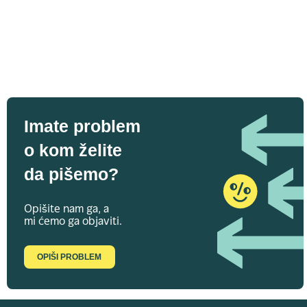
Imate problem
o kom želite
da pišemo?
Opišite nam ga, a
mi ćemo ga objaviti.
OPIŠI PROBLEM