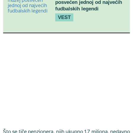
posvećen jednoj od najvećih
fudbalskih legendi
VEST
Što se tiče penzionera, njih ukupno 1,7 miliona, nedavno