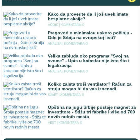
Kako da proverite da li još uvek imate
besplatne akcije?
VODIC |
KOMENTARA: 0
Pregovori o minimalcu uskoro počinju -
Gde je Srbija na evropskoj listi?
ANALIZA |
KOMENTARA: 0
Velika zabluda oko programa "Svoj na
svome" - Upis u katastar nije isto što i
legalizacija
ANALIZA |
KOMENTARA: 0
Koliko zaista troši ventilator? Račun za
struju mogao bi da vas iznenadi
SAVET |
KOMENTARA: 0
Opština na jugu Srbije postaje magnet za
investitore - Stižu tri fabrike i više od 700
novih radnih mesta
VEST |
KOMENTARA: 0