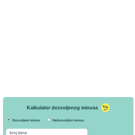
Kalkulator dozvoljenog minusa
Dozvoljeni minus
Nedozvoljeni minus