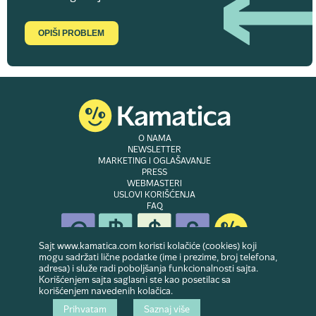
OPIŠI PROBLEM
O NAMA
NEWSLETTER
MARKETING I OGLAŠAVANJE
PRESS
WEBMASTERI
USLOVI KORIŠĆENJA
FAQ
Sajt www.kamatica.com koristi kolačiće (cookies) koji
mogu sadržati lične podatke (ime i prezime, broj telefona,
adresa) i služe radi poboljšanja funkcionalnosti sajta.
© Copyright 2007-2026. Website developed & owned by
Dubes doo
. Sva prava
Korišćenjem sajta saglasni ste kao posetilac sa
zadržana
korišćenjem navedenih kolačica.
Prihvatam
Saznaj više