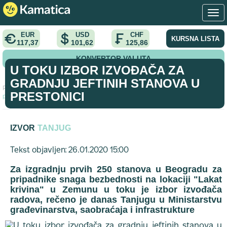
EUR
USD
CHF
KURSNA LISTA
117,37
101,62
125,86
KONVERTOR VALUTA
U TOKU IZBOR IZVOĐAČA ZA
GRADNJU JEFTINIH STANOVA U
Početna
>
vest
>
U toku izbor izvođača za gradnju jeftinih stanova u
PRESTONICI
prestonici
IZVOR
TANJUG
Tekst objavljen: 26.01.2020 15:00
Za izgradnju prvih 250 stanova u Beogradu za
pripadnike snaga bezbednosti na lokaciji "Lakat
krivina" u Zemunu u toku je izbor izvođača
radova, rečeno je danas Tanjugu u Ministarstvu
građevinarstva, saobraćaja i infrastrukture