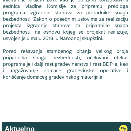
iniciran je krajem 2017. kad je održana konstitutivna
sednica vladine Komisije za pripremu predloga
programa izgradnje stanova za pripadnike snaga
bezbednosti. Zakon o posebnim uslovima za realizaciju
projekta izgradnje stanove za pripadnike snaga
bezbednosti, na osnovu kojeg se projekat realizuje,
usvojen je u maju 2018. u Narodnoj skupštini.
Pored rešavanja stambenog pitanja velikog broja
pripadnika snaga bezbednosti, očekivani efekat
programa je i dalji rast građevinarstva i rast BDP-a, kao
i angažovanje domaće građevinske operative i
korišćenje domaćeg građevinskog materijala.
Aktuelno