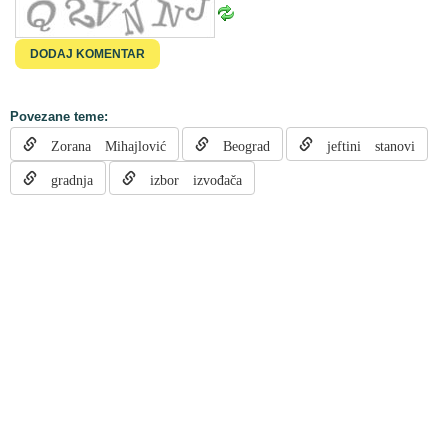
Povezane teme:
Zorana Mihajlović
Beograd
jeftini stanovi
gradnja
izbor izvođača