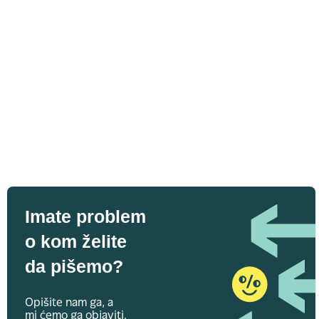
Imate problem
o kom želite
da pišemo?
Opišite nam ga, a
mi ćemo ga objaviti.