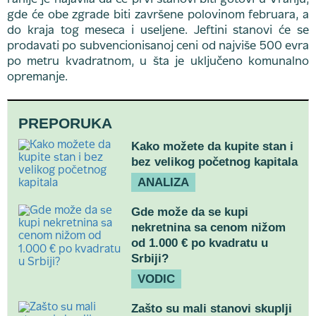
ranije je najavila da će prvi stanovi biti gotovi u Vranju,
gde će obe zgrade biti završene polovinom februara, a
do kraja tog meseca i useljene. Jeftini stanovi će se
prodavati po subvencionisanoj ceni od najviše 500 evra
po metru kvadratnom, u šta je uključeno komunalno
opremanje.
PREPORUKA
Kako možete da kupite stan i
bez velikog početnog kapitala
ANALIZA
Gde može da se kupi
nekretnina sa cenom nižom
od 1.000 € po kvadratu u
Srbiji?
VODIC
Zašto su mali stanovi skuplji