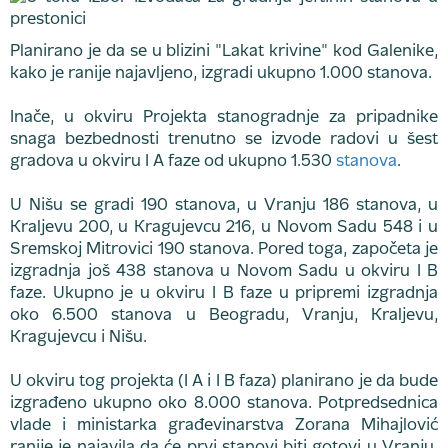
Planirano je da se u blizini "Lakat krivine" kod Galenike,
kako je ranije najavljeno, izgradi ukupno 1.000 stanova.
Inače, u okviru Projekta stanogradnje za pripadnike
snaga bezbednosti trenutno se izvode radovi u šest
gradova u okviru I A faze od ukupno 1.530
stanova
.
U Nišu se gradi 190 stanova, u Vranju 186 stanova, u
Kraljevu 200, u Kragujevcu 216, u Novom Sadu 548 i u
Sremskoj Mitrovici 190 stanova. Pored toga, započeta je
izgradnja još 438 stanova u Novom Sadu u okviru I B
faze. Ukupno je u okviru I B faze u pripremi izgradnja
oko 6.500 stanova u Beogradu, Vranju, Kraljevu,
Kragujevcu i Nišu.
U okviru tog projekta (I A i I B faza) planirano je da bude
izgrađeno ukupno oko 8.000 stanova. Potpredsednica
vlade i ministarka građevinarstva Zorana Mihajlović