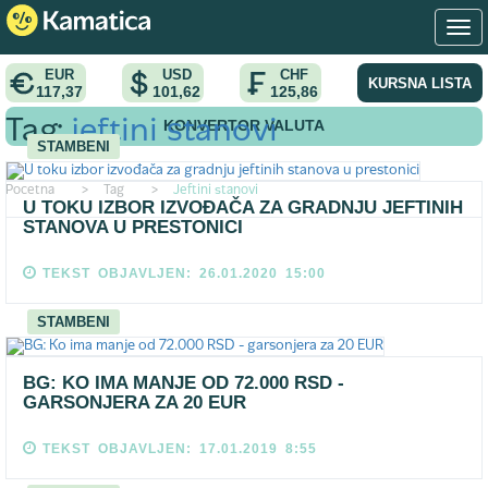
EUR
USD
CHF
KURSNA LISTA
117,37
101,62
125,86
KONVERTOR VALUTA
Tag:
jeftini stanovi
STAMBENI
Pocetna
>
Tag
>
Jeftini stanovi
U TOKU IZBOR IZVOĐAČA ZA GRADNJU JEFTINIH
STANOVA U PRESTONICI
TEKST OBJAVLJEN: 26.01.2020 15:00
STAMBENI
BG: KO IMA MANJE OD 72.000 RSD -
GARSONJERA ZA 20 EUR
TEKST OBJAVLJEN: 17.01.2019 8:55