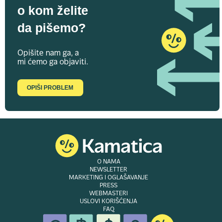
o kom želite
da pišemo?
Opišite nam ga, a
mi ćemo ga objaviti.
OPIŠI PROBLEM
O NAMA
NEWSLETTER
MARKETING I OGLAŠAVANJE
PRESS
WEBMASTERI
USLOVI KORIŠĆENJA
FAQ