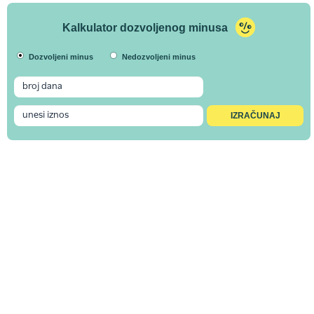
Kalkulator dozvoljenog minusa
Dozvoljeni minus
Nedozvoljeni minus