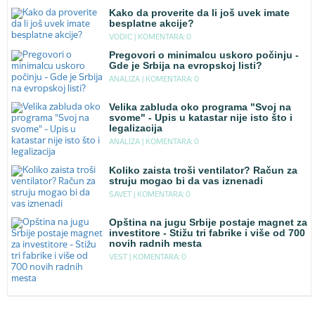
Kako da proverite da li još uvek imate
besplatne akcije?
VODIC |
KOMENTARA: 0
Pregovori o minimalcu uskoro počinju -
Gde je Srbija na evropskoj listi?
ANALIZA |
KOMENTARA: 0
Velika zabluda oko programa "Svoj na
svome" - Upis u katastar nije isto što i
legalizacija
ANALIZA |
KOMENTARA: 0
Koliko zaista troši ventilator? Račun za
struju mogao bi da vas iznenadi
SAVET |
KOMENTARA: 0
Opština na jugu Srbije postaje magnet za
investitore - Stižu tri fabrike i više od 700
novih radnih mesta
VEST |
KOMENTARA: 0