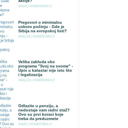
akcije?
VODIC |
KOMENTARA: 0
Pregovori o minimalcu
uskoro počinju - Gde je
Srbija na evropskoj listi?
ANALIZA |
KOMENTARA: 0
Velika zabluda oko
programa "Svoj na svome" -
Upis u katastar nije isto što
i legalizacija
ANALIZA |
KOMENTARA: 0
Odlazite u penziju, a
nedostaje vam radni staž?
Ovo su prvi koraci koje
treba da preduzmete
SAVET |
KOMENTARA: 0