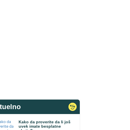
tuelno
Kako da proverite da li još
uvek imate besplatne