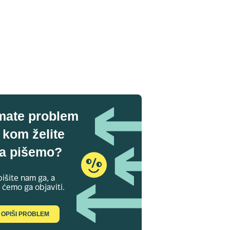
mate problem
 kom želite
a pišemo?
išite nam ga, a
 ćemo ga objaviti.
OPIŠI PROBLEM