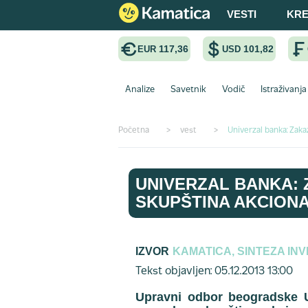
VESTI
KRE
117,36
101,82
EUR
USD
Analize
Savetnik
Vodič
Istraživanja
Početna
>
vest
>
Univerzal banka: Zak
UNIVERZAL BANKA:
SKUPŠTINA AKCION
IZVOR
KAMATICA, SINTEZA IN
Tekst objavljen: 05.12.2013 13:00
Upravni odbor beogradske U