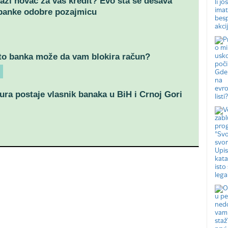
azi novac za vaš kredit? Evo šta se dešava
banke odobre pozajmicu
to banka može da vam blokira račun?
ra postaje vlasnik banaka u BiH i Crnoj Gori