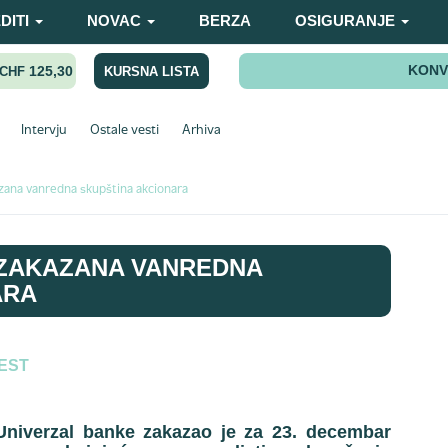
DITI
NOVAC
BERZA
OSIGURANJE
KONV
125,30
KURSNA LISTA
CHF
Intervju
Ostale vesti
Arhiva
azana vanredna skupština akcionara
 ZAKAZANA VANREDNA
ARA
VEST
niverzal banke zakazao je za 23. decembar