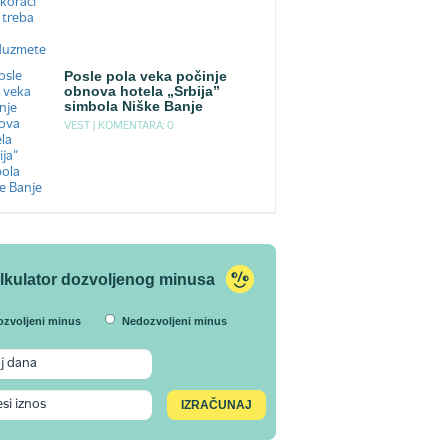
Posle pola veka počinje
obnova hotela „Srbija”
simbola Niške Banje
VEST |
KOMENTARA: 0
lkulator dozvoljenog minusa
ozvoljeni minus
Nedozvoljeni minus