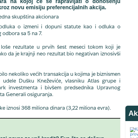
ra na kojoj će se rapravljati o donošenju
roz novu emisiju preferencijalnih akcija.
dluka o izmeni i dopuni statute kao i odluka o
 odbora sa 5 na 7.
 loše rezultate u prvih šest meseci tokom koji je
ko da je krajnji neo rezultat bio negativan iznosivši
bilo nekoliko većih transakcija u kojima je biznismen
e udele Dušku Kneževiće, vlasniku Atlas grupe i
mark investmenta i bivšem predsednika Upravnog
ta Generali osiguranja.
ke iznosi 368 miliona dinara (3,22 miliona evra).
Ak