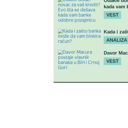
Odakle dol
kada vam 
VEST
Kada i zaš
ANALIZA
Davor Macu
VEST