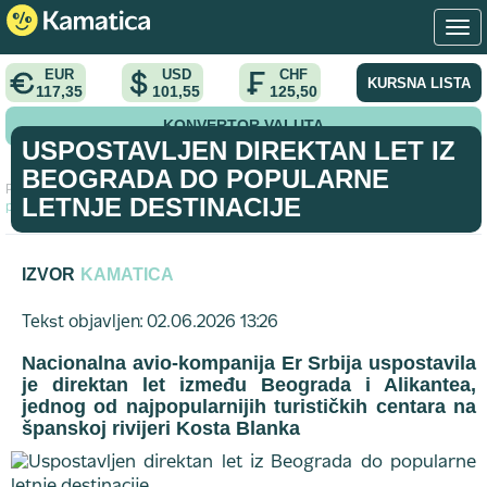
EUR
USD
CHF
KURSNA LISTA
117,35
101,55
125,50
KONVERTOR VALUTA
USPOSTAVLJEN DIREKTAN LET IZ
BEOGRADA DO POPULARNE
Početna
>
vest
>
Uspostavljen direktan let iz Beograda do
LETNJE DESTINACIJE
popularne letnje destinacije
IZVOR
KAMATICA
Tekst objavljen: 02.06.2026 13:26
Nacionalna avio-kompanija Er Srbija uspostavila
je direktan let između Beograda i Alikantea,
jednog od najpopularnijih turističkih centara na
španskoj rivijeri Kosta Blanka