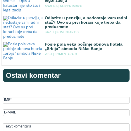
legalizacija
ANALIZA |
KOMENTARA: 0
Odlazite u penziju, a nedostaje vam radni
staž? Ovo su prvi koraci koje treba da
preduzmete
SAVET |
KOMENTARA: 0
Posle pola veka počinje obnova hotela
„Srbija” simbola Niške Banje
VEST |
KOMENTARA: 0
Ostavi komentar