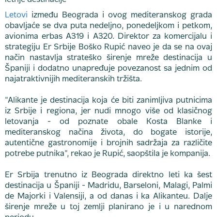
Letovi
između Beograda i ovog mediteranskog grada
obavljaće se dva puta nedeljno, ponedeljkom i petkom,
avionima erbas A319 i A320. Direktor za komercijalu i
strategiju Er Srbije Boško Rupić naveo je da se na ovaj
način nastavlja strateško širenje mreže destinacija u
Španiji i dodatno unapređuje povezanost sa jednim od
najatraktivnijih mediteranskih tržišta.
"Alikante je destinacija koja će biti zanimljiva putnicima
iz Srbije i regiona, jer nudi mnogo više od klasičnog
letovanja - od poznate obale Kosta Blanke i
mediteranskog načina života, do bogate istorije,
autentične gastronomije i brojnih sadržaja za različite
potrebe putnika", rekao je Rupić, saopštila je kompanija.
Er Srbija trenutno iz Beograda direktno leti ka šest
destinacija u Španiji - Madridu, Barseloni, Malagi, Palmi
de Majorki i Valensiji, a od danas i ka Alikanteu. Dalje
širenje mreže u toj zemlji planirano je i u narednom