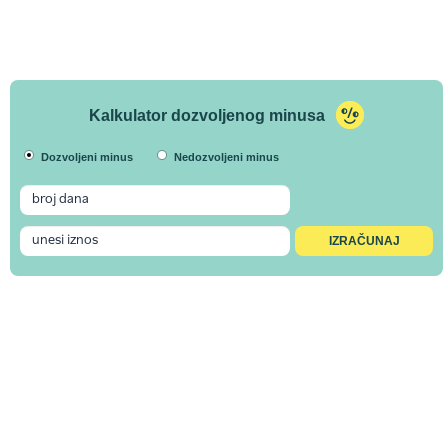
Kalkulator dozvoljenog minusa
Dozvoljeni minus
Nedozvoljeni minus