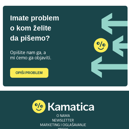
Imate problem
o kom želite
da pišemo?
Opišite nam ga, a
mi ćemo ga objaviti.
OPIŠI PROBLEM
O NAMA
NEWSLETTER
MARKETING I OGLAŠAVANJE