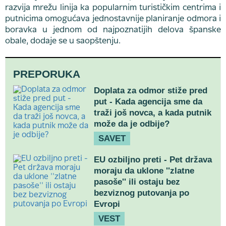
razvija mrežu linija ka popularnim turističkim centrima i
putnicima omogućava jednostavnije planiranje odmora i
boravka u jednom od najpoznatijih delova španske
obale, dodaje se u saopštenju.
PREPORUKA
Doplata za odmor stiže pred
put - Kada agencija sme da
traži još novca, a kada putnik
može da je odbije?
SAVET
EU ozbiljno preti - Pet država
moraju da uklone ''zlatne
pasoše'' ili ostaju bez
bezviznog putovanja po
Evropi
VEST