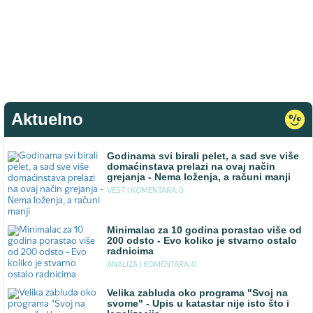
Aktuelno
Godinama svi birali pelet, a sad sve više
domaćinstava prelazi na ovaj način
grejanja - Nema loženja, a računi manji
VEST |
KOMENTARA: 0
Minimalac za 10 godina porastao više od
200 odsto - Evo koliko je stvarno ostalo
radnicima
ANALIZA |
KOMENTARA: 0
Velika zabluda oko programa "Svoj na
svome" - Upis u katastar nije isto što i