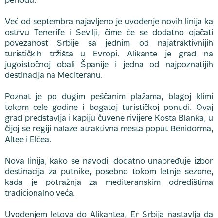
periodu.
Već od septembra najavljeno je uvođenje novih linija ka
ostrvu Tenerife i Sevilji, čime će se dodatno ojačati
povezanost Srbije sa jednim od najatraktivnijih
turističkih tržišta u Evropi. Alikante je grad na
jugoistočnoj obali Španije i jedna od najpoznatijih
destinacija na Mediteranu.
Poznat je po dugim peščanim plažama, blagoj klimi
tokom cele godine i bogatoj turističkoj ponudi. Ovaj
grad predstavlja i kapiju čuvene rivijere Kosta Blanka, u
čijoj se regiji nalaze atraktivna mesta poput Benidorma,
Altee i Elčea.
Nova linija, kako se navodi, dodatno unapređuje izbor
destinacija za putnike, posebno tokom letnje sezone,
kada je potražnja za mediteranskim odredištima
tradicionalno veća.
Uvođenjem letova do Alikantea, Er Srbija nastavlja da