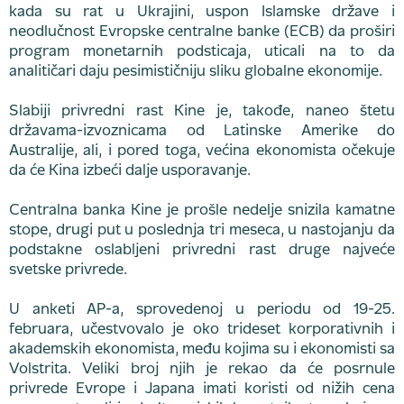
kada su rat u Ukrajini, uspon Islamske države i
neodlučnost Evropske centralne banke (ECB) da proširi
program monetarnih podsticaja, uticali na to da
analitičari daju pesimističniju sliku globalne ekonomije.
Slabiji privredni rast Kine je, takođe, naneo štetu
državama-izvoznicama od Latinske Amerike do
Australije, ali, i pored toga, većina ekonomista očekuje
da će Kina izbeći dalje usporavanje.
Centralna banka Kine je prošle nedelje snizila kamatne
stope, drugi put u poslednja tri meseca, u nastojanju da
podstakne oslabljeni privredni rast druge najveće
svetske privrede.
U anketi AP-a, sprovedenoj u periodu od 19-25.
februara, učestvovalo je oko trideset korporativnih i
akademskih ekonomista, među kojima su i ekonomisti sa
Volstrita. Veliki broj njih je rekao da će posrnule
privrede Evrope i Japana imati koristi od nižih cena