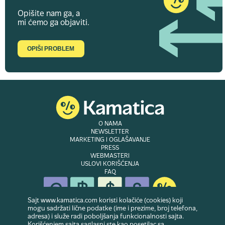
Opišite nam ga, a
mi ćemo ga objaviti.
OPIŠI PROBLEM
O NAMA
NEWSLETTER
MARKETING I OGLAŠAVANJE
PRESS
WEBMASTERI
USLOVI KORIŠĆENJA
FAQ
Sajt www.kamatica.com koristi kolačiće (cookies) koji
mogu sadržati lične podatke (ime i prezime, broj telefona,
adresa) i služe radi poboljšanja funkcionalnosti sajta.
© Copyright 2007-2026. Website developed & owned by
Dubes doo
. Sva prava