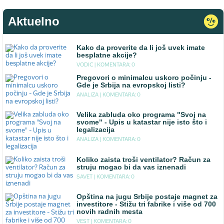
Aktuelno
Kako da proverite da li još uvek imate
besplatne akcije?
VODIC |
KOMENTARA: 0
Pregovori o minimalcu uskoro počinju -
Gde je Srbija na evropskoj listi?
ANALIZA |
KOMENTARA: 0
Velika zabluda oko programa "Svoj na
svome" - Upis u katastar nije isto što i
legalizacija
ANALIZA |
KOMENTARA: 0
Koliko zaista troši ventilator? Račun za
struju mogao bi da vas iznenadi
SAVET |
KOMENTARA: 0
Opština na jugu Srbije postaje magnet za
investitore - Stižu tri fabrike i više od 700
novih radnih mesta
VEST |
KOMENTARA: 0