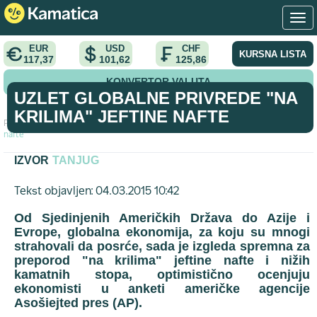
EUR
USD
CHF
KURSNA LISTA
117,37
101,62
125,86
KONVERTOR VALUTA
UZLET GLOBALNE PRIVREDE "NA
KRILIMA" JEFTINE NAFTE
Početna
>
vest
>
Uzlet globalne privrede "na krilima" jeftine
nafte
IZVOR
TANJUG
Tekst objavljen: 04.03.2015 10:42
Od Sjedinjenih Američkih Država do Azije i
Evrope, globalna ekonomija, za koju su mnogi
strahovali da posrće, sada je izgleda spremna za
preporod "na krilima" jeftine nafte i nižih
kamatnih stopa, optimistično ocenjuju
ekonomisti u anketi američke agencije
Asošiejted pres (AP).