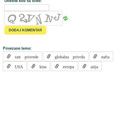
Unesite kod sa slike:
Povezane teme:
rast privrede
globalna privrda
nafta
USA
kina
evropa
azija