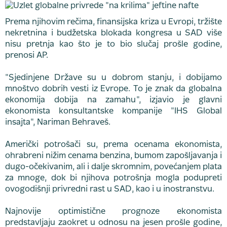
Prema njihovim rečima, finansijska kriza u Evropi, tržište
nekretnina i budžetska blokada kongresa u SAD više
nisu pretnja kao što je to bio slučaj prošle godine,
prenosi AP.
"Sjedinjene Države su u dobrom stanju, i dobijamo
mnoštvo dobrih vesti iz Evrope. To je znak da globalna
ekonomija dobija na zamahu", izjavio je glavni
ekonomista konsultantske kompanije "IHS Global
insajta", Nariman Behraveš.
Američki potrošači su, prema ocenama ekonomista,
ohrabreni nižim cenama benzina, bumom zapošljavanja i
dugo-očekivanim, ali i dalje skromnim, povećanjem plata
za mnoge, dok bi njihova potrošnja mogla podupreti
ovogodišnji privredni rast u SAD, kao i u inostranstvu.
Najnovije optimistične prognoze ekonomista
predstavljaju zaokret u odnosu na jesen prošle godine,