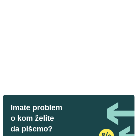
Imate problem
o kom želite
da pišemo?