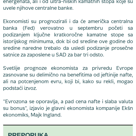
energenata, ali i od ultra-niskih kamatnih stopa koje su
uvele njihove centralne banke.
Ekonomisti su prognozirali i da će američka centralna
banka (Fed) verovatno u septembru početi sa
podizanjem ključne kratkoročne kamatne stope sa
istorijskog minimuma, dok bi od sredine ove godine do
sredine naredne trebalo da usledi podizanje prosečne
satnice za zaposlene u SAD za bar tri odsto.
Svetlije prognoze ekonomista za privredu Evrope
zasnovane su delimično na benefitima od jeftinije nafte,
ali na potcenjenom evru, koji bi, kako su rekli, mogao
podstaći izvoz.
"Evrozona se oporavlja, a pad cena nafte i slaba valuta
su bonus", izjavio je glavni ekonomista kompanije Ekšn
ekonomiks, Majk Ingland.
PREPORUKA