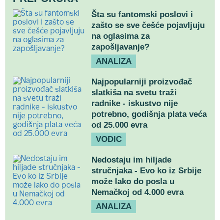
Šta su fantomski poslovi i
zašto se sve češće pojavljuju
na oglasima za
zapošljavanje?
ANALIZA
Najpopularniji proizvođač
slatkiša na svetu traži
radnike - iskustvo nije
potrebno, godišnja plata veća
od 25.000 evra
VODIC
Nedostaju im hiljade
stručnjaka - Evo ko iz Srbije
može lako do posla u
Nemačkoj od 4.000 evra
ANALIZA