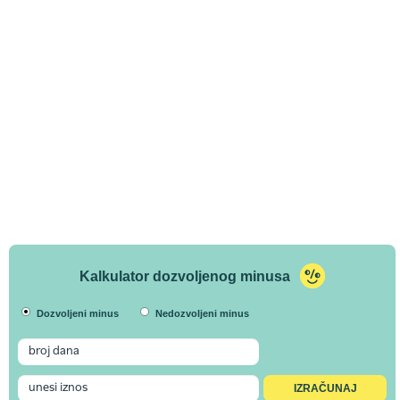
Kalkulator dozvoljenog minusa
Dozvoljeni minus
Nedozvoljeni minus