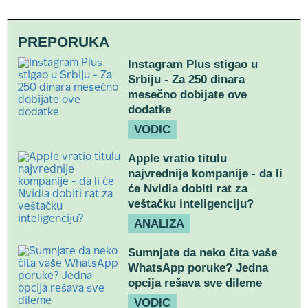
PREPORUKA
Instagram Plus stigao u
Srbiju - Za 250 dinara
mesečno dobijate ove
dodatke
VODIC
Apple vratio titulu
najvrednije kompanije - da li
će Nvidia dobiti rat za
veštačku inteligenciju?
ANALIZA
Sumnjate da neko čita vaše
WhatsApp poruke? Jedna
opcija rešava sve dileme
VODIC