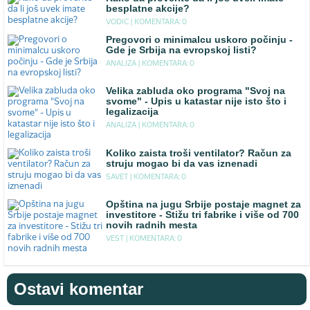
besplatne akcije?
VODIC |
KOMENTARA: 0
Pregovori o minimalcu uskoro počinju -
Gde je Srbija na evropskoj listi?
ANALIZA |
KOMENTARA: 0
Velika zabluda oko programa "Svoj na
svome" - Upis u katastar nije isto što i
legalizacija
ANALIZA |
KOMENTARA: 0
Koliko zaista troši ventilator? Račun za
struju mogao bi da vas iznenadi
SAVET |
KOMENTARA: 0
Opština na jugu Srbije postaje magnet za
investitore - Stižu tri fabrike i više od 700
novih radnih mesta
VEST |
KOMENTARA: 0
Ostavi komentar