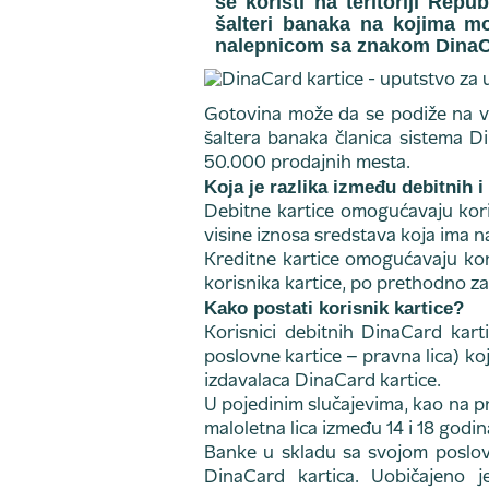
se koristi na teritoriji Rep
šalteri banaka na kojima mo
nalepnicom sa znakom DinaC
Gotovina može da se podiže na v
šaltera banaka članica sistema D
50.000 prodajnih mesta.
Koja je razlika između debitnih i
Debitne kartice omogućavaju kori
visine iznosa sredstava koja ima na
Kreditne kartice omogućavaju kor
korisnika kartice, po prethodno 
Kako postati korisnik kartice?
Korisnici debitnih DinaCard karti
poslovne kartice – pravna lica) ko
izdavalaca DinaCard kartice.
U pojedinim slučajevima, kao na pri
maloletna lica između 14 i 18 godin
Banke u skladu sa svojom poslovn
DinaCard kartica. Uobičajeno 