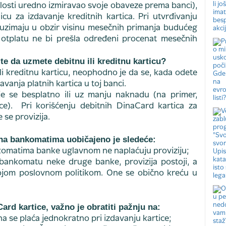
ošlosti uredno izmiravao svoje obaveze prema banci),
cu za izdavanje kreditnih kartica. Pri utvrđivanju
uzimaju u obzir visinu mesečnih primanja budućeg
 otplatu ne bi prešla određeni procenat mesečnih
ite da uzmete debitnu ili kreditnu karticu?
li kreditnu karticu, neophodno je da se, kada odete
vanja platnih kartica u toj banci.
je se besplatno ili uz manju naknadu (na primer,
ce). Pri korišćenju debitnih DinaCard kartica za
 se provizija.
 na bankomatima uobičajeno je sledeće:
komatima banke uglavnom ne naplaćuju proviziju;
bankomatu neke druge banke, provizija postoji, a
vojom poslovnom politikom. One se obično kreću u
ard kartice, važno je obratiti pažnju na:
a se plaća jednokratno pri izdavanju kartice;