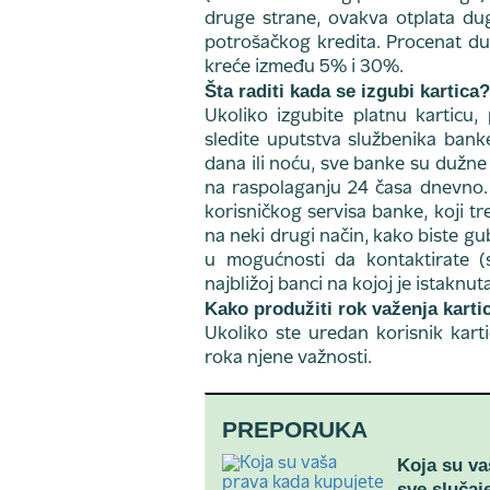
druge strane, ovakva otplata du
potrošačkog kredita. Procenat du
kreće između 5% i 30%.
Šta raditi kada se izgubi kartica?
Ukoliko izgubite platnu karticu,
sledite uputstva službenika ban
dana ili noću, sve banke su dužne d
na raspolaganju 24 časa dnevno. 
korisničkog servisa banke, koji tr
na neki drugi način, kako biste gu
u mogućnosti da kontaktirate (s
najbližoj banci na kojoj je istakn
Kako produžiti rok važenja karti
Ukoliko ste uredan korisnik kart
roka njene važnosti.
PREPORUKA
Koja su va
sve slučaj