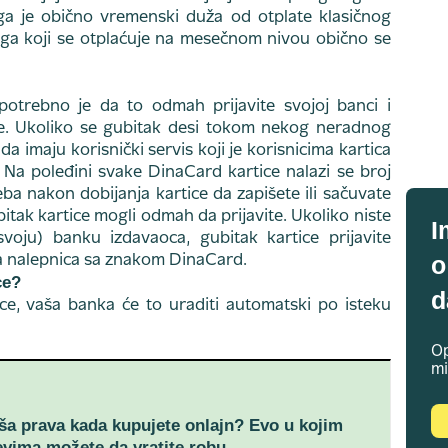
ga je obično vremenski duža od otplate klasičnog
ga koji se otplaćuje na mesečnom nivou obično se
 potrebno je da to odmah prijavite svojoj banci i
ke. Ukoliko se gubitak desi tokom nekog neradnog
a imaju korisnički servis koji je korisnicima kartica
Na poleđini svake DinaCard kartice nalazi se broj
eba nakon dobijanja kartice da zapišete ili sačuvate
bitak kartice mogli odmah da prijavite. Ukoliko niste
I
voju) banku izdavaoca, gubitak kartice prijavite
o
uta nalepnica sa znakom DinaCard.
ce?
d
ice, vaša banka će to uraditi automatski po isteku
Op
mi
ša prava kada kupujete onlajn? Evo u kojim
evima možete da vratite robu