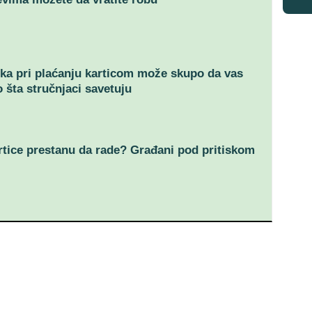
ka pri plaćanju karticom može skupo da vas
o šta stručnjaci savetuju
rtice prestanu da rade? Građani pod pritiskom