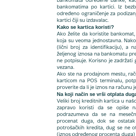
bankomata određene banke, kao 
bankomatima po kartici. Iz bez
određeno ograničenje za podizanj
kartici čiji su izdavalac.
Kako se kartica koristi?
Ako želite da koristite bankomat
koja su veoma jednostavna. Nakon
(lični broj za identifikaciju), a 
željenog iznosa na bankomatu prep
ne potpisuje. Korisno je zadržati 
vezana.
Ako ste na prodajnom mestu, raču
karticom na POS terminalu, potpi
proverite da li je iznos na računu
Na koji način se vrši otplata dug
Veliki broj kreditnih kartica u našo
zapravo koristi da se opiše n
podrazumeva da se na mesečno
procenat duga, dok se ostatak 
potrošačkih kredita, dug se ne o
(iznos određenog procenta duga)