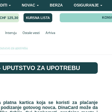
DITI
NOVAC
BERZA
OSIGURANJE
KONV
125,30
KURSNA LISTA
CHF
Intervju
Ostale vesti
Arhiva
uputstvo za upotrebu
- UPUTSTVO ZA UPOTREBU
 platna kartica koja se koristi za plaćanje
a podizanje gotovog novca.
DinaCard može da