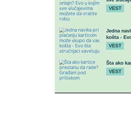
VEST
Jedna navi
košta - Ev
VEST
Šta ako ka
VEST