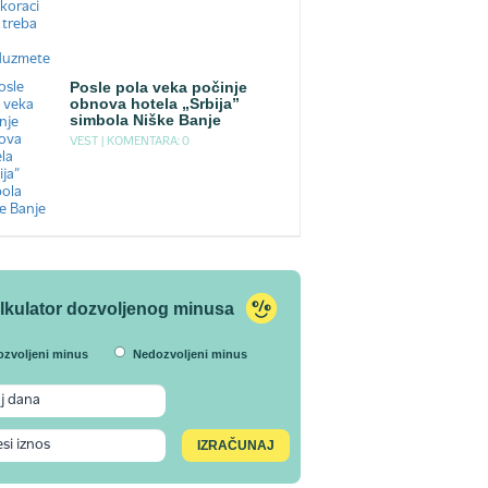
Posle pola veka počinje
obnova hotela „Srbija”
simbola Niške Banje
VEST |
KOMENTARA: 0
lkulator dozvoljenog minusa
ozvoljeni minus
Nedozvoljeni minus