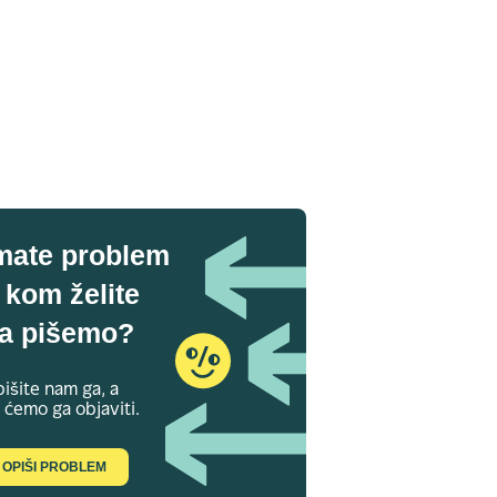
mate problem
 kom želite
a pišemo?
išite nam ga, a
 ćemo ga objaviti.
OPIŠI PROBLEM