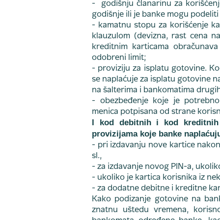
- godišnju članarinu za korišćen
godišnje ili je banke mogu podelit
- kamatnu stopu za korišćenje kar
klauzulom (devizna, rast cena na
kreditnim karticama obračunava
odobreni limit;
- proviziju za isplatu gotovine. Ko
se naplaćuje za isplatu gotovine 
na šalterima i bankomatima drugi
- obezbeđenje koje je potrebno
menica potpisana od strane korisni
I kod debitnih i kod kreditnih
provizijama koje banke naplaćuju
- pri izdavanju nove kartice nakon
sl.,
- za izdavanje novog PIN-a, ukoliko 
- ukoliko je kartica korisnika iz 
- za dodatne debitne i kreditne kar
Kako podizanje gotovine na ban
znatnu uštedu vremena, korisno