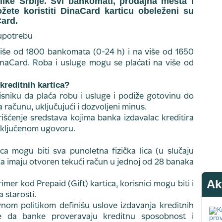
ublike Srbije. Svi bankomati, prodajna mesta i
žete koristiti DinaCard karticu obeleženi su
ard.
iše od 1800 bankomata (0-24 h) i na više od 1650
inaCard. Roba i usluge mogu se plaćati na više od
 kreditnih kartica?
sniku da plaća robu i usluge i podiže gotovinu do
 računu, uključujući i dozvoljeni minus.
išćenje sredstava kojima banka izdavalac kreditira
zaključenom ugovoru.
ca mogu biti sva punoletna fizička lica (u slučaju
ja imaju otvoren tekući račun u jednoj od 28 banaka
Ak
mer kod Prepaid (Gift) kartica, korisnici mogu biti i
a starosti.
om politikom definišu uslove izdavanja kreditnih
je da banke proveravaju kreditnu sposobnost i