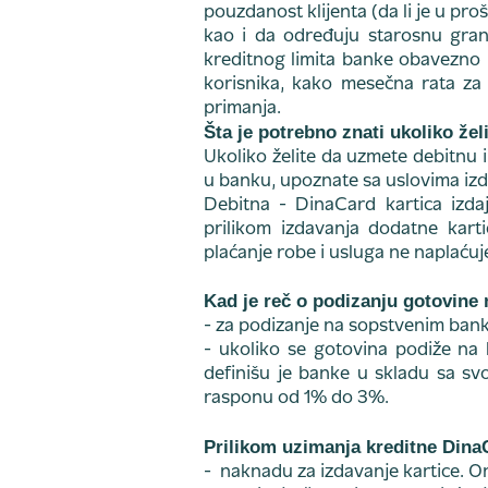
pouzdanost klijenta (da li je u pr
kao i da određuju starosnu grani
kreditnog limita banke obavezno 
korisnika, kako mesečna rata za
primanja.
Šta je potrebno znati ukoliko žel
Ukoliko želite da uzmete debitnu i
u banku, upoznate sa uslovima izda
Debitna - DinaCard kartica izda
prilikom izdavanja dodatne karti
plaćanje robe i usluga ne naplaćuje
Kad je reč o podizanju gotovine
- za podizanje na sopstvenim ban
- ukoliko se gotovina podiže na 
definišu je banke u skladu sa s
rasponu od 1% do 3%.
Prilikom uzimanja kreditne DinaC
- naknadu za izdavanje kartice. On