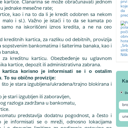
je kartice. Članarina se može obračunavati jednom
i u jednake mesečne rate;
tice, kao i na to da li je kredit odobren sa nekom
 malo i sl.). Važno je istaći i to da se kamata po
 samo na iskorišćeni iznos kredita, a ne na ceo
d kreditnih kartica, za razliku od debitnih, provizija
na sopstvenim bankomatima i šalterima banaka, kao i
h banaka,
 za kreditnu karticu. Obezbeđenje su uglavnom
ka kartice, depozit ili administrativna zabrana.
 kartica korisno je informisati se i o ostalim
. To su obično provizije:
Ka
 što je stara izgubljena/ukradena/trajno blokirana i
D
je stari izgubljen ili zaboravljen,
nekog razloga zadržana u bankomatu,
tice.
komatu predstavlja dodatnu pogodnost, a često i
 je informisati se o mreži, odnosno lokacijama