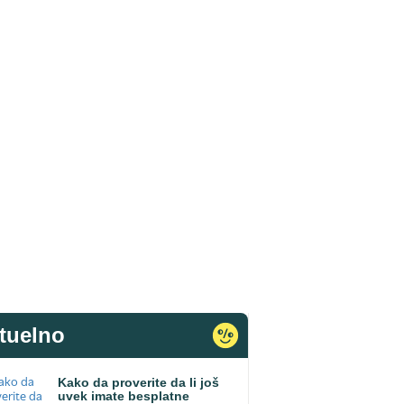
tuelno
Kako da proverite da li još
uvek imate besplatne