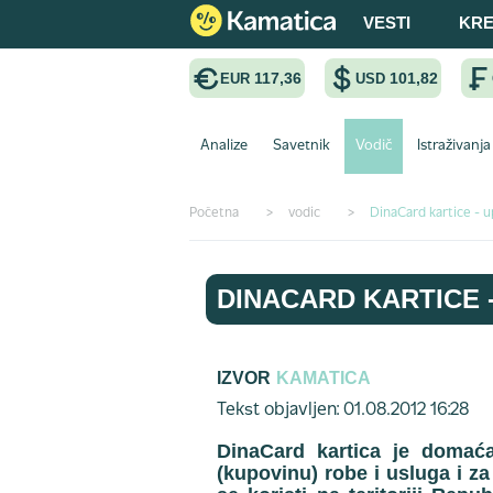
VESTI
KRE
117,36
101,82
EUR
USD
Analize
Savetnik
Vodič
Istraživanja
Početna
>
vodic
>
DinaCard kartice - 
DINACARD KARTICE 
IZVOR
KAMATICA
Tekst objavljen: 01.08.2012 16:28
DinaCard kartica je domaća
(kupovinu) robe i usluga i z