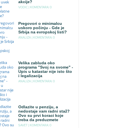
akcije?
VODIC |
KOMENTARA: 0
Pregovori o minimalcu
uskoro počinju - Gde je
Srbija na evropskoj listi?
ANALIZA |
KOMENTARA: 0
Velika zabluda oko
programa "Svoj na svome" -
Upis u katastar nije isto što
i legalizacija
ANALIZA |
KOMENTARA: 0
Odlazite u penziju, a
nedostaje vam radni staž?
Ovo su prvi koraci koje
treba da preduzmete
SAVET |
KOMENTARA: 0