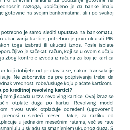
i o dnevnim limitima za podizanje gotovine na
bednosnih razloga, uobičajeno je da banke imaju
e gotovine na svojim bankomatima, ali i po svakoj
, potrebno je samo slediti uputstva na bankomatu,
 ubacivanja kartice, potrebno je prvo ukucati PIN
nakon toga izabrati ili ukucati iznos. Posle isplate
oručljivo je sačekati račun, koji se u ovom slučaju
ga zbog kontrole izvoda iz računa za koji je kartica
n koji dobijete od prodavca se, nakon transakcije
suje. Ne zaboravite da pre potpisivanja treba da
 jednak vrednosti robe/usluge koju plaćate karticom.
a po kreditnoj revolving kartici?
j zemlji spada u tzv. revolving kartice. Ovaj izraz se
ačin otplate duga po kartici. Revolving model
m nivou uvek otplaćuje određeni (ugovoreni)
prenosi u sledeći mesec. Dakle, za razliku od
tplaćuje u jednakim mesečnim ratama, već se rate
 smanjuju u skladu sa smanjenjem ukupnog duga. S