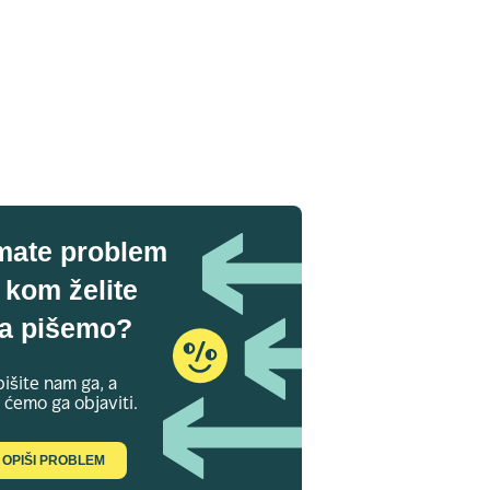
mate problem
 kom želite
a pišemo?
išite nam ga, a
 ćemo ga objaviti.
OPIŠI PROBLEM