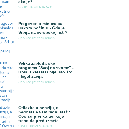
akcije?
VODIC |
KOMENTARA: 0
Pregovori o minimalcu
uskoro počinju - Gde je
Srbija na evropskoj listi?
ANALIZA |
KOMENTARA: 0
Velika zabluda oko
programa "Svoj na svome" -
Upis u katastar nije isto što
i legalizacija
ANALIZA |
KOMENTARA: 0
Odlazite u penziju, a
nedostaje vam radni staž?
Ovo su prvi koraci koje
treba da preduzmete
SAVET |
KOMENTARA: 0