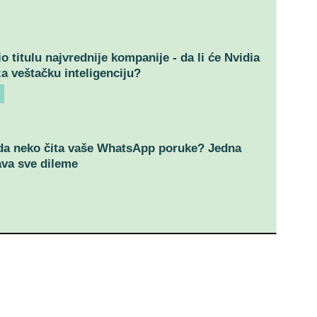
o titulu najvrednije kompanije - da li će Nvidia
za veštačku inteligenciju?
da neko čita vaše WhatsApp poruke? Jedna
ava sve dileme