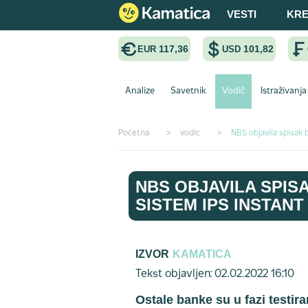
VESTI
KRE
117,36
101,82
EUR
USD
Analize
Savetnik
Vodič
Istraživanja
Početna
>
vodic
>
NBS objavila spisak 
NBS OBJAVILA SPIS
SISTEM IPS INSTAN
IZVOR
KAMATICA
Tekst objavljen: 02.02.2022 16:10
Ostale banke su u fazi testira