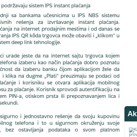
adnji sa bankama učesnicima u IPS NBS sistemu
vnih rešenja za izvršavanje instant plaćanja.
ćanja na internet prodajnim mestima i od danas se
ranja IPS QR kôda trgovca može obaviti i „klikom“ u
tem deep link tehnologije.
i urade jeste da na internet sajtu trgovca kojem
elefona izaberu kao način plaćanja dobro poznatu
ćnost da izaberu banku čijom aplikacijom žele da
a i klika na dugme „Plati“ preuzimaju se podaci od
aćanje i korisniku se otvara aplikacija mobilnog
u za plaćanje. Korisnik sprovodi autentifikaciju na
tem PIN-a, otiskom prsta ili prepoznavanjem lica i
 sekundi.
Ak
u sigurno i jednostavno rešenje da svoju kupovinu
lnog telefona i to u sigurnom okruženju svoje
va, bez ostavljanja podataka o svom platnom