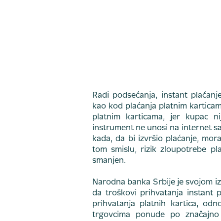
Radi podsećanja, instant plaćan
kao kod plaćanja platnim karticama
platnim karticama, jer kupac n
instrument ne unosi na internet sa
kada, da bi izvršio plaćanje, mor
tom smislu, rizik zloupotrebe pl
smanjen.
Narodna banka Srbije je svojom iz
da troškovi prihvatanja instant 
prihvatanja platnih kartica, od
trgovcima ponude po značajno