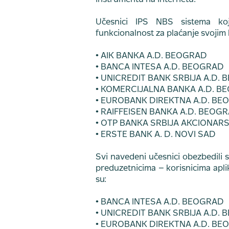
instrumentu na internetu.
Učesnici IPS NBS sistema ko
funkcionalnost za plaćanje svojim 
• AIK BANKA A.D. BEOGRAD
• BANCA INTESA A.D. BEOGRAD
• UNICREDIT BANK SRBIJA A.D.
• KOMERCIJALNA BANKA A.D. B
• EUROBANK DIREKTNA A.D. BE
• RAIFFEISEN BANKA A.D. BEOG
• OTP BANKA SRBIJA AKCIONA
• ERSTE BANK A. D. NOVI SAD
Svi navedeni učesnici obezbedili s
preduzetnicima – korisnicima apli
su:
• BANCA INTESA A.D. BEOGRAD
• UNICREDIT BANK SRBIJA A.D.
• EUROBANK DIREKTNA A.D. BE