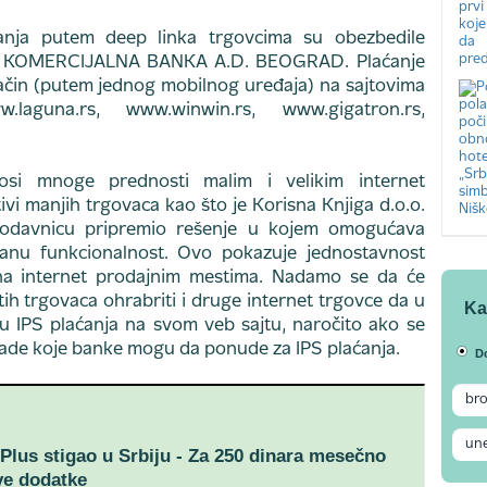
ćanja putem deep linka trgovcima su obezbedile
 KOMERCIJALNA BANKA A.D. BEOGRAD. Plaćanje
način (putem jednog mobilnog uređaja) na sajtovima
guna.rs, www.winwin.rs, www.gigatron.rs,
osi mnoge prednosti malim i velikim internet
tivi manjih trgovaca kao što je Korisna Knjiga d.o.o.
 prodavnicu pripremio rešenje u kojem omogućava
isanu funkcionalnost. Ovo pokazuje jednostavnost
 na internet prodajnim mestima. Nadamo se da će
h trgovaca ohrabriti i druge internet trgovce da u
Ka
 IPS plaćanja na svom veb sajtu, naročito ako se
nade koje banke mogu da ponude za IPS plaćanja.
D
Plus stigao u Srbiju - Za 250 dinara mesečno
ve dodatke