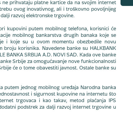
 ne prihvataju platne kartice da na svojim internet
bu ovog inovativnog, ali i troškovno povoljnijeg
 dalji razvoj elektronske trgovine.
ri kupovini putem mobilnog telefona, korisnici će
ikacije mobilnog bankarstva drugih banaka koje se
cije i koje su u ovom momentu obezbedile novu
m broju korisnika. Navedene banke su HALKBANK
E BANKA SRBIJA A.D. NOVI SAD. Kada ove banke
anke Srbije za omogućavanje nove funkcionalnosti
bije će o tome obavestiti javnost. Ostale banke su
ja putem jednog mobilnog uređaja Narodna banka
jednostavnost i sigurnost kupovine na internetu što
ternet trgovaca i kao takav, metod plaćanja IPS
dodatni podstrek za dalji razvoj internet trgovine u