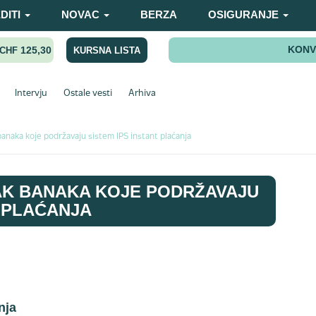
DITI
NOVAC
BERZA
OSIGURANJE
KONV
125,30
KURSNA LISTA
CHF
Intervju
Ostale vesti
Arhiva
banaka koje podržavaju sistem IPS instant plaćanja
AK BANAKA KOJE PODRŽAVAJU
T PLAĆANJA
nja