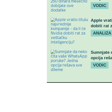
VODIC
Apple vrati
dobiti rat 
ANALIZA
Sumnjate 
opcija reš
VODIC