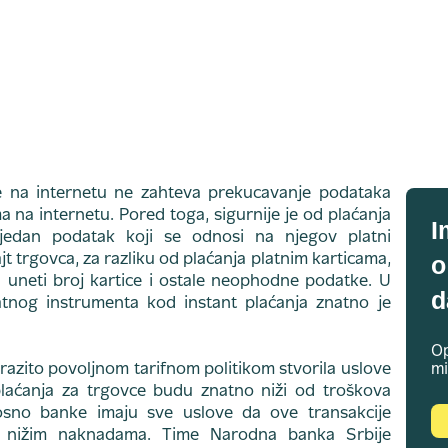
je na internetu ne zahteva prekucavanje podataka
 na internetu. Pored toga, sigurnije je od plaćanja
I
ijedan podatak koji se odnosi na njegov platni
o
jt trgovca, za razliku od plaćanja platnim karticama,
a uneti broj kartice i ostale neophodne podatke. U
d
atnog instrumenta kod instant plaćanja znatno je
Op
razito povoljnom tarifnom politikom stvorila uslove
mi
plaćanja za trgovce budu znatno niži od troškova
nosno banke imaju sve uslove da ove transakcije
 nižim naknadama. Time Narodna banka Srbije