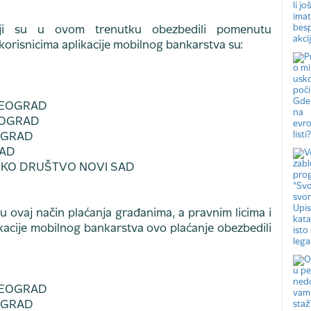
ji su u ovom trenutku obezbedili pomenutu
korisnicima aplikacije mobilnog bankarstva su:
 BEOGRAD
EOGRAD
OGRAD
RAD
RSKO DRUŠTVO NOVI SAD
u ovaj način plaćanja građanima, a pravnim licima i
kacije mobilnog bankarstva ovo plaćanje obezbedili
 BEOGRAD
OGRAD