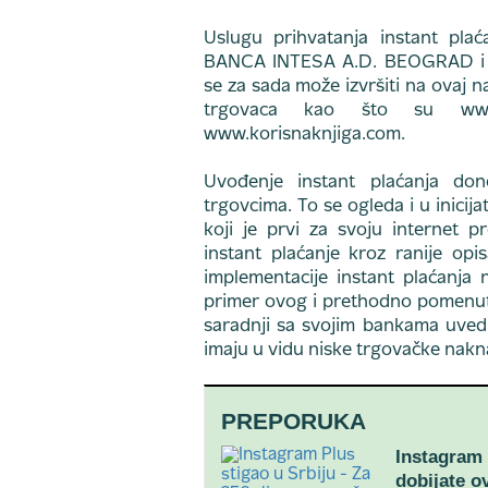
Uslugu prihvatanja instant pla
BANCA INTESA A.D. BEOGRAD i
se za sada može izvršiti na ovaj 
trgovaca kao što su www.la
www.korisnaknjiga.com.
Uvođenje instant plaćanja don
trgovcima. To se ogleda i u inicija
koji je prvi za svoju internet
instant plaćanje kroz ranije op
implementacije instant plaćanja
primer ovog i prethodno pomenuti
saradnji sa svojim bankama uvedu
imaju u vidu niske trgovačke nak
PREPORUKA
Instagram 
dobijate o