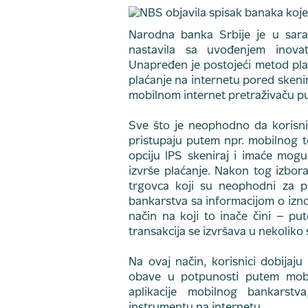
Narodna banka Srbije je u sar
nastavila sa uvođenjem inovati
Unapređen je postojeći metod pla
plaćanje na internetu pored skeni
mobilnom internet pretraživaču pu
Sve što je neophodno da korisnic
pristupaju putem npr. mobilnog t
opciju IPS skeniraj i imaće mogu
izvrše plaćanje. Nakon tog izbor
trgovca koji su neophodni za pl
bankarstva sa informacijom o iznos
način na koji to inače čini – pu
transakcija se izvršava u nekoliko
Na ovaj način, korisnici dobijaj
obave u potpunosti putem mobi
aplikacije mobilnog bankarst