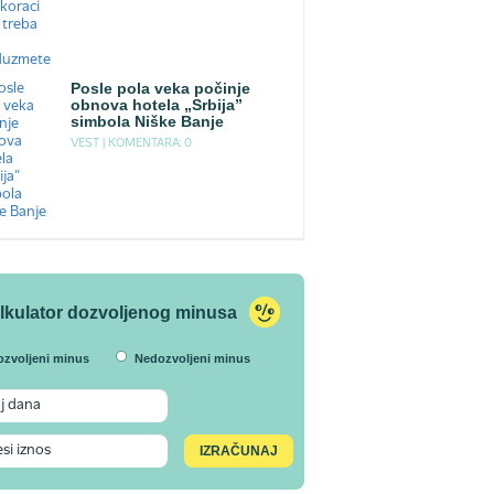
Posle pola veka počinje
obnova hotela „Srbija”
simbola Niške Banje
VEST |
KOMENTARA: 0
lkulator dozvoljenog minusa
ozvoljeni minus
Nedozvoljeni minus