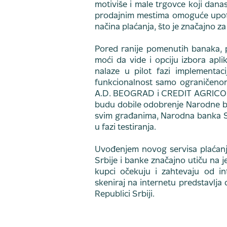
motiviše i male trgovce koji danas
prodajnim mestima omoguće upotre
načina plaćanja, što je značajno za
Pored ranije pomenutih banaka, p
moći da vide i opciju izbora apl
nalaze u pilot fazi implementa
funkcionalnost samo ograničeno
A.D. BEOGRAD i CREDIT AGRICOL
budu dobile odobrenje Narodne b
svim građanima, Narodna banka Sr
u fazi testiranja.
Uvođenjem novog servisa plaćan
Srbije i banke značajno utiču na 
kupci očekuju i zahtevaju od in
skeniraj na internetu predstavlja 
Republici Srbiji.