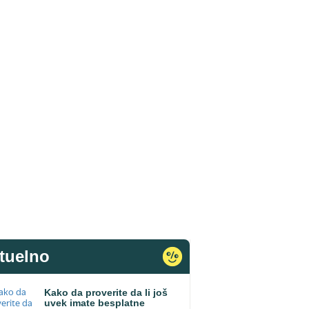
tuelno
Kako da proverite da li još
uvek imate besplatne