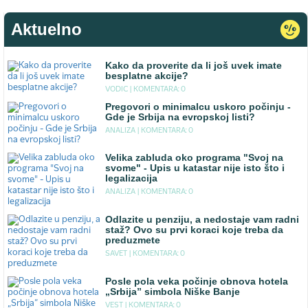
Aktuelno
Kako da proverite da li još uvek imate
besplatne akcije?
VODIC |
KOMENTARA: 0
Pregovori o minimalcu uskoro počinju -
Gde je Srbija na evropskoj listi?
ANALIZA |
KOMENTARA: 0
Velika zabluda oko programa "Svoj na
svome" - Upis u katastar nije isto što i
legalizacija
ANALIZA |
KOMENTARA: 0
Odlazite u penziju, a nedostaje vam radni
staž? Ovo su prvi koraci koje treba da
preduzmete
SAVET |
KOMENTARA: 0
Posle pola veka počinje obnova hotela
„Srbija” simbola Niške Banje
VEST |
KOMENTARA: 0