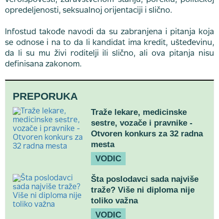
veroispovesti, zdravstvenom stanju, poreklu, političkoj
opredeljenosti, seksualnoj orijentaciji i slično.
Infostud takođe navodi da su zabranjena i pitanja koja
se odnose i na to da li kandidat ima kredit, ušteđevinu,
da li su mu živi roditelji ili slično, ali ova pitanja nisu
definisana zakonom.
PREPORUKA
Traže lekare, medicinske
sestre, vozače i pravnike -
Otvoren konkurs za 32 radna
mesta
VODIC
Šta poslodavci sada najviše
traže? Više ni diploma nije
toliko važna
VODIC