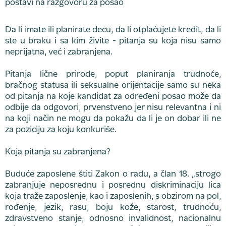
Da li imate ili planirate decu, da li otplaćujete kredit, da li
ste u braku i sa kim živite - pitanja su koja nisu samo
neprijatna, već i zabranjena.
Pitanja lične prirode, poput planiranja trudnoće,
bračnog statusa ili seksualne orijentacije samo su neka
od pitanja na koje kandidat za određeni posao može da
odbije da odgovori, prvenstveno jer nisu relevantna i ni
na koji način ne mogu da pokažu da li je on dobar ili ne
za poziciju za koju konkuriše.
Koja pitanja su zabranjena?
Buduće zaposlene štiti Zakon o radu, a član 18. „strogo
zabranjuje neposrednu i posrednu diskriminaciju lica
koja traže zaposlenje, kao i zaposlenih, s obzirom na pol,
rođenje, jezik, rasu, boju kože, starost, trudnoću,
zdravstveno stanje, odnosno invalidnost, nacionalnu