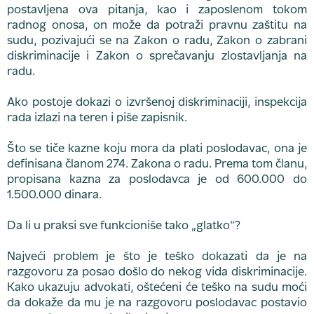
postavljena ova pitanja, kao i zaposlenom tokom
radnog onosa, on može da potraži pravnu zaštitu na
sudu, pozivajući se na Zakon o radu, Zakon o zabrani
diskriminacije i Zakon o sprečavanju zlostavljanja na
radu.
Ako postoje dokazi o izvršenoj diskriminaciji, inspekcija
rada izlazi na teren i piše zapisnik.
Što se tiče kazne koju mora da plati poslodavac, ona je
definisana članom 274. Zakona o radu. Prema tom članu,
propisana kazna za poslodavca je od 600.000 do
1.500.000 dinara.
Da li u praksi sve funkcioniše tako „glatko“?
Najveći problem je što je teško dokazati da je na
razgovoru za posao došlo do nekog vida diskriminacije.
Kako ukazuju advokati, oštećeni će teško na sudu moći
da dokaže da mu je na razgovoru poslodavac postavio