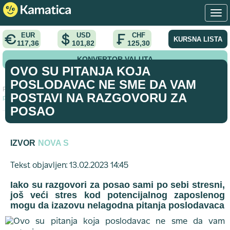
EUR
USD
CHF
KURSNA LISTA
117,36
101,82
125,30
KONVERTOR VALUTA
OVO SU PITANJA KOJA
POSLODAVAC NE SME DA VAM
Početna
>
vodic
>
Ovo su pitanja koja poslodavac ne sme da vam
POSTAVI NA RAZGOVORU ZA
postavi na razgovoru za posao
POSAO
IZVOR
NOVA S
Tekst objavljen: 13.02.2023 14:45
Iako su razgovori za posao sami po sebi stresni,
još veći stres kod potencijalnog zaposlenog
mogu da izazovu nelagodna pitanja poslodavaca