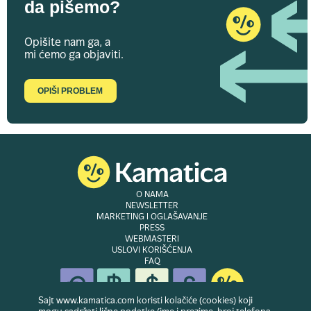
da pišemo?
Opišite nam ga, a
mi ćemo ga objaviti.
OPIŠI PROBLEM
O NAMA
NEWSLETTER
MARKETING I OGLAŠAVANJE
PRESS
WEBMASTERI
USLOVI KORIŠĆENJA
FAQ
Sajt www.kamatica.com koristi kolačiće (cookies) koji