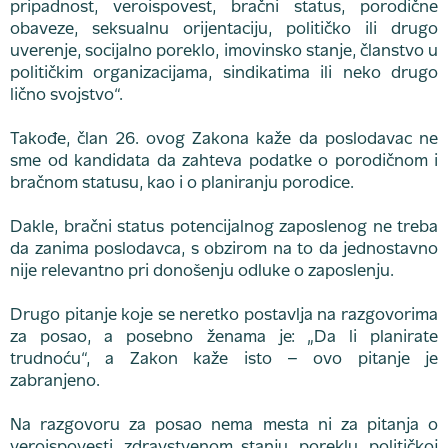
pripadnost, veroispovest, bračni status, porodične
obaveze, seksualnu orijentaciju, političko ili drugo
uverenje, socijalno poreklo, imovinsko stanje, članstvo u
političkim organizacijama, sindikatima ili neko drugo
lično svojstvo“.
Takođe, član 26. ovog Zakona kaže da poslodavac ne
sme od kandidata da zahteva podatke o porodičnom i
bračnom statusu, kao i o planiranju porodice.
Dakle, bračni status potencijalnog zaposlenog ne treba
da zanima poslodavca, s obzirom na to da jednostavno
nije relevantno pri donošenju odluke o zaposlenju.
Drugo pitanje koje se neretko postavlja na razgovorima
za posao, a posebno ženama je: „Da li planirate
trudnoću“, a Zakon kaže isto – ovo pitanje je
zabranjeno.
Na razgovoru za posao nema mesta ni za pitanja o