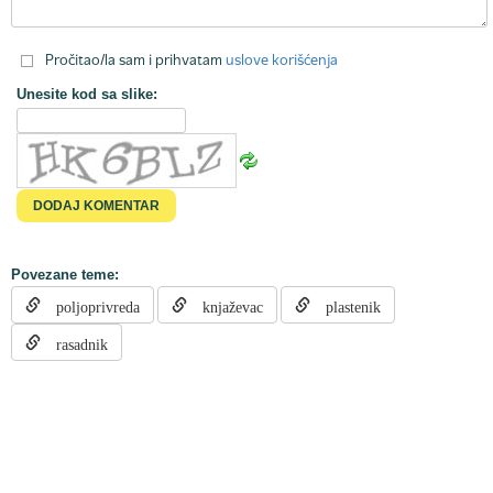
Pročitao/la sam i prihvatam
uslove korišćenja
Unesite kod sa slike:
Povezane teme:
poljoprivreda
knjaževac
plastenik
rasadnik