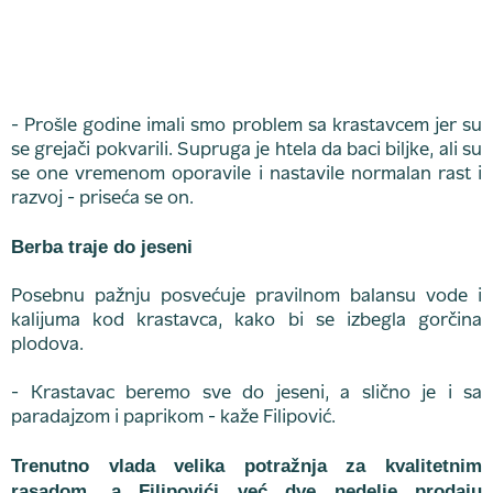
- Prošle godine imali smo problem sa krastavcem jer su
se grejači pokvarili. Supruga je htela da baci biljke, ali su
se one vremenom oporavile i nastavile normalan rast i
razvoj - priseća se on.
Berba traje do jeseni
Posebnu pažnju posvećuje pravilnom balansu vode i
kalijuma kod krastavca, kako bi se izbegla gorčina
plodova.
- Krastavac beremo sve do jeseni, a slično je i sa
paradajzom i paprikom - kaže Filipović.
Trenutno vlada velika potražnja za kvalitetnim
rasadom, a Filipovići već dve nedelje prodaju