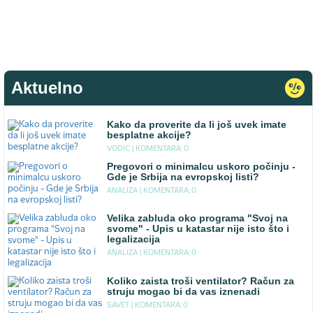
Aktuelno
Kako da proverite da li još uvek imate
besplatne akcije?
VODIC |
KOMENTARA: 0
Pregovori o minimalcu uskoro počinju -
Gde je Srbija na evropskoj listi?
ANALIZA |
KOMENTARA: 0
Velika zabluda oko programa "Svoj na
svome" - Upis u katastar nije isto što i
legalizacija
ANALIZA |
KOMENTARA: 0
Koliko zaista troši ventilator? Račun za
struju mogao bi da vas iznenadi
SAVET |
KOMENTARA: 0