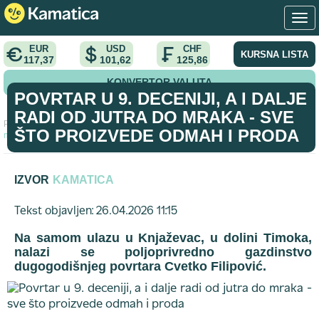
EUR
USD
CHF
KURSNA LISTA
117,37
101,62
125,86
KONVERTOR VALUTA
POVRTAR U 9. DECENIJI, A I DALJE
RADI OD JUTRA DO MRAKA - SVE
Početna
>
vodic
>
Povrtar u 9. deceniji, a i dalje radi od jutra do
ŠTO PROIZVEDE ODMAH I PRODA
mraka - sve što proizvede odmah i proda
IZVOR
KAMATICA
Tekst objavljen: 26.04.2026 11:15
Na samom ulazu u Knjaževac, u dolini Timoka,
nalazi se poljoprivredno gazdinstvo
dugogodišnjeg povrtara Cvetko Filipović.