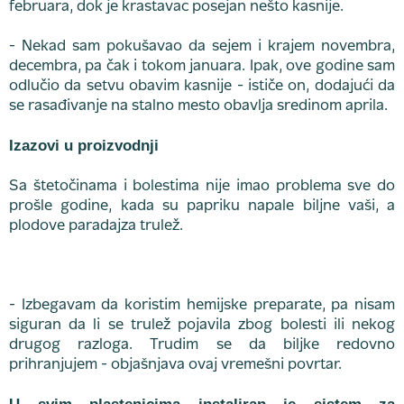
februara, dok je krastavac posejan nešto kasnije.
- Nekad sam pokušavao da sejem i krajem novembra,
decembra, pa čak i tokom januara. Ipak, ove godine sam
odlučio da setvu obavim kasnije - ističe on, dodajući da
se rasađivanje na stalno mesto obavlja sredinom aprila.
Izazovi u proizvodnji
Sa štetočinama i bolestima nije imao problema sve do
prošle godine, kada su papriku napale biljne vaši, a
plodove paradajza trulež.
- Izbegavam da koristim hemijske preparate, pa nisam
siguran da li se trulež pojavila zbog bolesti ili nekog
drugog razloga. Trudim se da biljke redovno
prihranjujem - objašnjava ovaj vremešni povrtar.