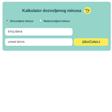
Kalkulator dozvoljenog minusa
Dozvoljeni minus
Nedozvoljeni minus