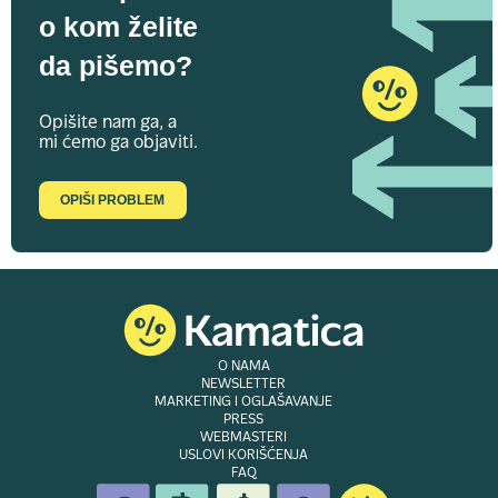
o kom želite
da pišemo?
Opišite nam ga, a
mi ćemo ga objaviti.
OPIŠI PROBLEM
O NAMA
NEWSLETTER
MARKETING I OGLAŠAVANJE
PRESS
WEBMASTERI
USLOVI KORIŠĆENJA
FAQ