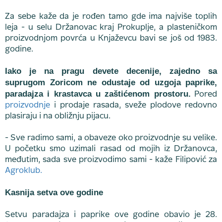
Za sebe kaže da je rođen tamo gde ima najviše toplih
leja - u selu Držanovac kraj Prokuplje, a plasteničkom
proizvodnjom povrća u Knjaževcu bavi se još od 1983.
godine.
Iako je na pragu devete decenije, zajedno sa
suprugom Zoricom ne odustaje od uzgoja paprike,
paradajza i krastavca u zaštićenom prostoru.
Pored
proizvodnje
i prodaje rasada, sveže plodove redovno
plasiraju i na obližnju pijacu.
- Sve radimo sami, a obaveze oko proizvodnje su velike.
U početku smo uzimali rasad od mojih iz Držanovca,
međutim, sada sve proizvodimo sami - kaže Filipović za
Agroklub.
Kasnija setva ove godine
Setvu paradajza i paprike ove godine obavio je 28.