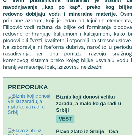
U svim plastenicima instaliran je sistem za
navodnjavanje „kap po kap“, preko kog biljke
redovno dobijaju vodu i mineralne materije.
Osim
prihrane azotom, koji je jedan od ključnih elemenata,
Filipović vodi računa da biljke od formiranja plodova
redovno prihranjuje kalijumom i kalcijumom, kako bi
plodovi bili čvrsti, kvalitetni i otporniji na stresne uslove.
Ne zaboravlja ni fosforna đubriva, naročito u periodu
rasađivanja, jer ona pomažu razvoju snažnog
korenovog sistema preko kojeg biljke usvajaju vodu i
hranljive materije. Ipak, izazovi su neizbežni.
PREPORUKA
Biznis koji donosi veliku
zaradu, a malo ko ga radi u
Srbiji
VEST
Plavo zlato iz Srbije - Ova