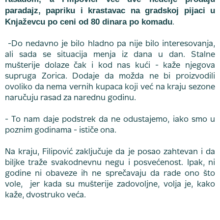
paradajz, papriku i krastavac na gradskoj pijaci u
Knjaževcu po ceni od 80 dinara po komadu
.
-Do nedavno je bilo hladno pa nije bilo interesovanja,
ali sada se situacija menja iz dana u dan. Stalne
mušterije dolaze čak i kod nas kući - kaže njegova
supruga Zorica. Dodaje da možda ne bi proizvodili
ovoliko da nema vernih kupaca koji već na kraju sezone
naručuju rasad za narednu godinu.
- To nam daje podstrek da ne odustajemo, iako smo u
poznim godinama - ističe ona.
Na kraju, Filipović zaključuje da je posao zahtevan i da
biljke traže svakodnevnu negu i posvećenost. Ipak, ni
godine ni obaveze ih ne sprečavaju da rade ono što
vole, jer kada su mušterije zadovoljne, volja je, kako
kaže, dvostruko veća.