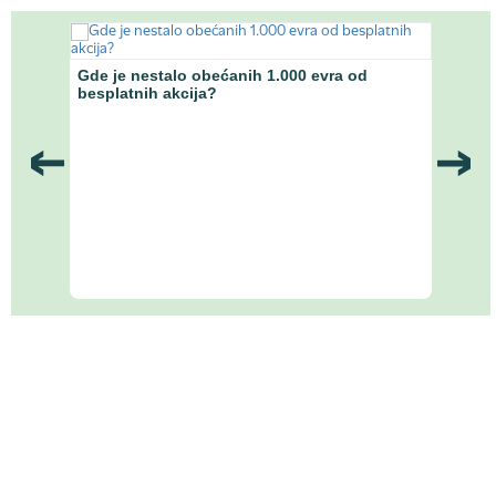
anke
Gde je nestalo obećanih 1.000 evra od
Ekono
besplatnih akcija?
Naci