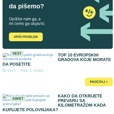
da pišemo?
Opišite nam ga, a
mi ćemo ga objaviti.
OPIŠI PROBLEM
VEST
TOP 10 EVROPSKIH
GRADOVA KOJE MORATE
DA POSETITE
VEST - PRE 2 DANA
PROČITAJ >
KAKO DA OTKRIJETE
SAVET
PREVARU SA
KILOMETRAŽOM KADA
KUPUJETE POLOVNJAKA?