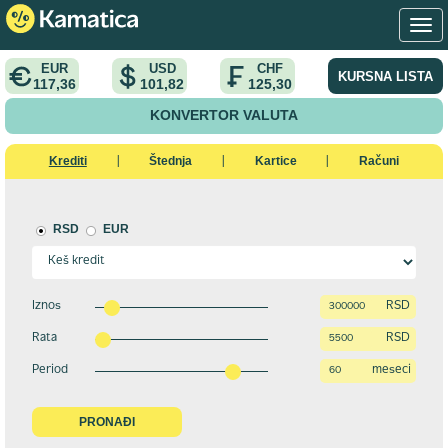
EUR
USD
CHF
KURSNA LISTA
117,36
101,82
125,30
KONVERTOR VALUTA
Krediti
Štednja
Kartice
Računi
|
|
|
RSD
EUR
Iznos
RSD
Rata
RSD
Period
meseci
PRONAĐI