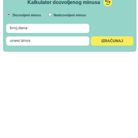
Kalkulator dozvoljenog minusa
Dozvoljeni minus
Nedozvoljeni minus