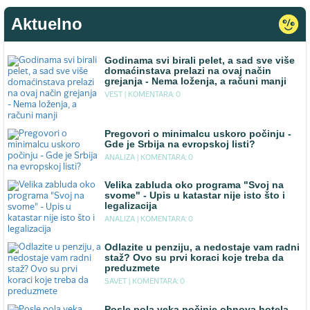
Aktuelno
Godinama svi birali pelet, a sad sve više
domaćinstava prelazi na ovaj način
grejanja - Nema loženja, a računi manji
VEST |
KOMENTARA: 0
Pregovori o minimalcu uskoro počinju -
Gde je Srbija na evropskoj listi?
ANALIZA |
KOMENTARA: 0
Velika zabluda oko programa "Svoj na
svome" - Upis u katastar nije isto što i
legalizacija
ANALIZA |
KOMENTARA: 0
Odlazite u penziju, a nedostaje vam radni
staž? Ovo su prvi koraci koje treba da
preduzmete
SAVET |
KOMENTARA: 0
Posle pola veka počinje obnova hotela