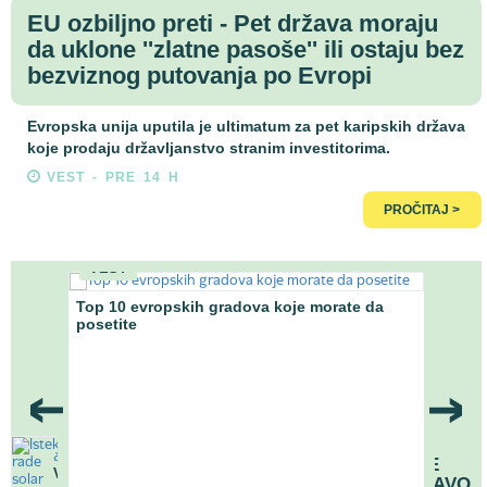
EU ozbiljno preti - Pet država moraju
da uklone ''zlatne pasoše'' ili ostaju bez
bezviznog putovanja po Evropi
Evropska unija uputila je ultimatum za pet karipskih država
koje prodaju državljanstvo stranim investitorima.
VEST - PRE 14 H
PROČITAJ >
VEST
VO
Top 10 evropskih gradova koje morate da
posetite
Gde 
ostupka
nižom
ISTEKNE IM ROK
TRAJANJA, A I DALJE
VEST
RADE - ŠTA SE ZAPRAVO