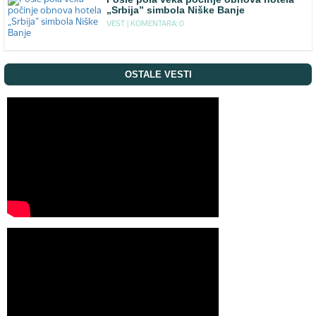
„Srbija” simbola Niške Banje
VEST |
KOMENTARA: 0
OSTALE VESTI