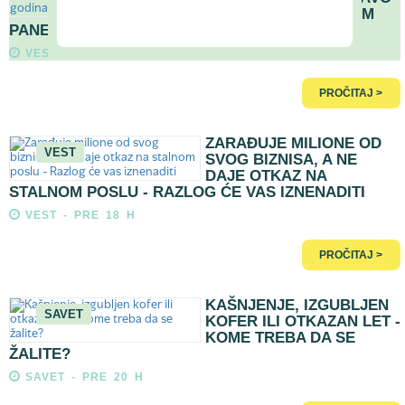
DEŠAVA SA SOLARNIM
PANELIMA NAKON 25 GODINA?
VEST - PRE 16 H
PROČITAJ >
ZARAĐUJE MILIONE OD
VEST
SVOG BIZNISA, A NE
DAJE OTKAZ NA
STALNOM POSLU - RAZLOG ĆE VAS IZNENADITI
VEST - PRE 18 H
PROČITAJ >
KAŠNJENJE, IZGUBLJEN
SAVET
KOFER ILI OTKAZAN LET -
KOME TREBA DA SE
ŽALITE?
SAVET - PRE 20 H