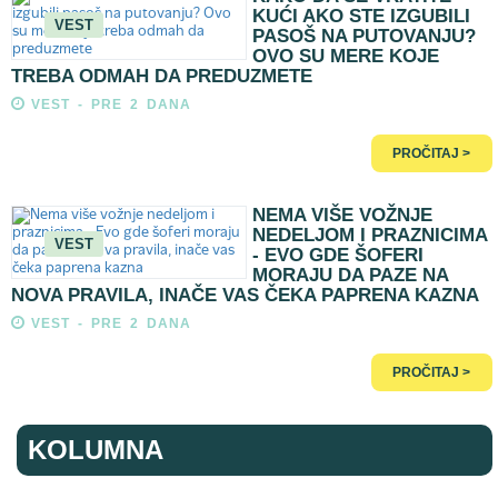
KUĆI AKO STE IZGUBILI
VEST
PASOŠ NA PUTOVANJU?
OVO SU MERE KOJE
TREBA ODMAH DA PREDUZMETE
VEST - PRE 2 DANA
PROČITAJ >
NEMA VIŠE VOŽNJE
NEDELJOM I PRAZNICIMA
VEST
- EVO GDE ŠOFERI
MORAJU DA PAZE NA
NOVA PRAVILA, INAČE VAS ČEKA PAPRENA KAZNA
VEST - PRE 2 DANA
PROČITAJ >
KOLUMNA