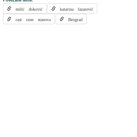
Povezane teme:
milić đoković
katarina lazarević
rast cene stanova
Beograd