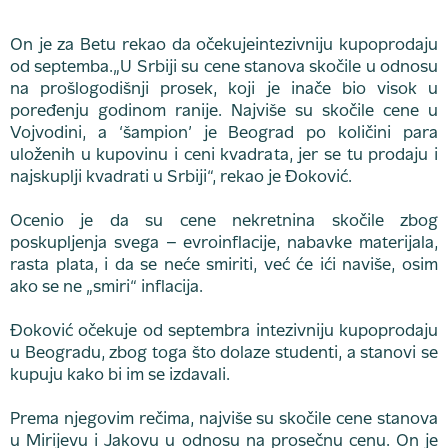
On je za Betu rekao da očekujeintezivniju kupoprodaju
od septemba.„U Srbiji su cene stanova skočile u odnosu
na prošlogodišnji prosek, koji je inače bio visok u
poređenju godinom ranije. Najviše su skočile cene u
Vojvodini, a ‘šampion’ je Beograd po količini para
uloženih u kupovinu i ceni kvadrata, jer se tu prodaju i
najskuplji kvadrati u Srbiji“, rekao je Đoković.
Ocenio je da su cene nekretnina skočile zbog
poskupljenja svega – evroinflacije, nabavke materijala,
rasta plata, i da se neće smiriti, već će ići naviše, osim
ako se ne „smiri“ inflacija.
Đoković očekuje od septembra intezivniju kupoprodaju
u Beogradu, zbog toga što dolaze studenti, a stanovi se
kupuju kako bi im se izdavali.
Prema njegovim rečima, najviše su skočile cene stanova
u Mirijevu i Jakovu u odnosu na prosečnu cenu. On je