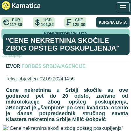
EUR
USD
CHF
KURSNA LISTA
117,36
101,82
125,30
KONVERTOR VALUTA
"CENE NEKRETNINA SKOČILE
ZBOG OPŠTEG POSKUPLJENJA"
Početna
>
analiza
>
"Cene nekretnina skočile zbog opšteg
poskupljenja"
IZVOR
FORBES SRBIJA/AGENCIJE
Tekst objavljen: 02.09.2024 14:55
Cene nekretnina u Srbiji skočile su ove
godineod pet do 20 odsto, zavisno od
mikrolokacije zbog opšteg poskupljenja,
aBeograd je „šampion“ po ceni kvadrata, ocenio
je danas potpredsednik stručnog saveta
Klastera nekretnina Srbije Milić Đoković