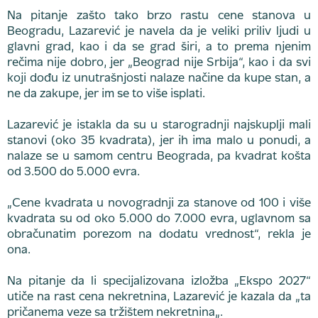
Na pitanje zašto tako brzo rastu cene stanova u
Beogradu, Lazarević je navela da je veliki priliv ljudi u
glavni grad, kao i da se grad širi, a to prema njenim
rečima nije dobro, jer „Beograd nije Srbija“, kao i da svi
koji dođu iz unutrašnjosti nalaze načine da kupe stan, a
ne da zakupe, jer im se to više isplati.
Lazarević je istakla da su u starogradnji najskuplji mali
stanovi (oko 35 kvadrata), jer ih ima malo u ponudi, a
nalaze se u samom centru Beograda, pa kvadrat košta
od 3.500 do 5.000 evra.
„Cene kvadrata u novogradnji za stanove od 100 i više
kvadrata su od oko 5.000 do 7.000 evra, uglavnom sa
obračunatim porezom na dodatu vrednost“, rekla je
ona.
Na pitanje da li specijalizovana izložba „Ekspo 2027“
utiče na rast cena nekretnina, Lazarević je kazala da „ta
pričanema veze sa tržištem nekretnina„.