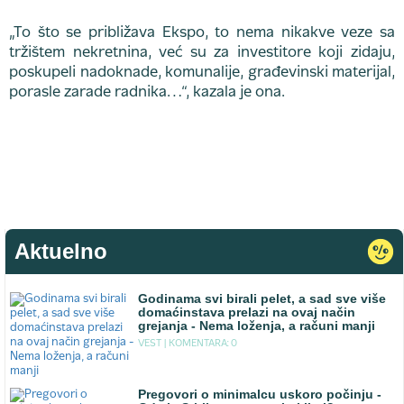
„To što se približava Ekspo, to nema nikakve veze sa
tržištem nekretnina, već su za investitore koji zidaju,
poskupeli nadoknade, komunalije, građevinski materijal,
porasle zarade radnika…“, kazala je ona.
Aktuelno
Godinama svi birali pelet, a sad sve više
domaćinstava prelazi na ovaj način
grejanja - Nema loženja, a računi manji
VEST |
KOMENTARA: 0
Pregovori o minimalcu uskoro počinju -