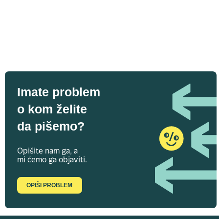
Imate problem
o kom želite
da pišemo?
Opišite nam ga, a
mi ćemo ga objaviti.
OPIŠI PROBLEM