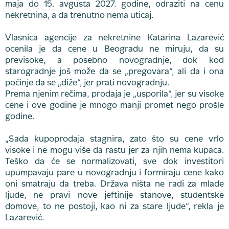
maja do 15. avgusta 2027. godine, odraziti na cenu
nekretnina, a da trenutno nema uticaj.
Vlasnica agencije za nekretnine Katarina Lazarević
ocenila je da cene u Beogradu ne miruju, da su
previsoke, a posebno novogradnje, dok kod
starogradnje još može da se „pregovara“, ali da i ona
počinje da se „diže“, jer prati novogradnju.
Prema njenim rečima, prodaja je „usporila“, jer su visoke
cene i ove godine je mnogo manji promet nego prošle
godine.
„Sada kupoprodaja stagnira, zato što su cene vrlo
visoke i ne mogu više da rastu jer za njih nema kupaca.
Teško da će se normalizovati, sve dok investitori
upumpavaju pare u novogradnju i formiraju cene kako
oni smatraju da treba. Država ništa ne radi za mlade
ljude, ne pravi nove jeftinije stanove, studentske
domove, to ne postoji, kao ni za stare ljude“, rekla je
Lazarević.