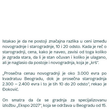
Istakao je da ne postoji značajna razlika u ceni između
novogradnje i starogradnje, 10 i 20 odsto. Kada je reč o
starogradnji, cena, kako je naveo, zavisi od toga koliko
je zgrada stara, da li je stan očuvan i koliko je ulagano,
ali je naglasio da postoje i novogradnja, koja je „krš“.
„Prosečna cenau novogradnji je oko 3.000 evra po
kvadratuu Beogradu, dok je prosečna starogradnja
2.300 – 2.400 evra i to je tih 10 do 20 odsto“, rekao je
Đoković.
On smatra da će se gradnja za specijalizovanu
izložbu „Ekspo 2027“, koja se održava u Beogradu od 15.