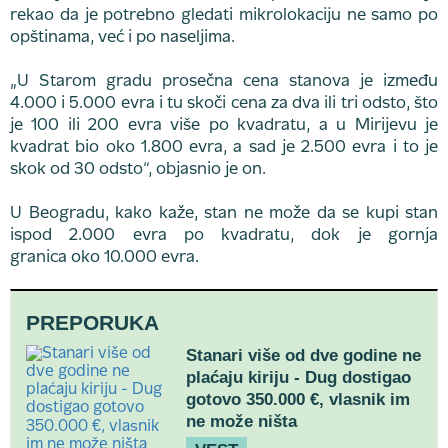
rekao da je potrebno gledati mikrolokaciju ne samo po
opštinama, već i po naseljima.
„U Starom gradu prosečna cena stanova je između
4.000 i 5.000 evra i tu skoči cena za dva ili tri odsto, što
je 100 ili 200 evra više po kvadratu, a u Mirijevu je
kvadrat bio oko 1.800 evra, a sad je 2.500 evra i to je
skok od 30 odsto“, objasnio je on.
U Beogradu, kako kaže, stan ne može da se kupi stan
ispod 2.000 evra po kvadratu, dok je gornja
granica oko 10.000 evra.
PREPORUKA
Stanari više od dve godine ne
plaćaju kiriju - Dug dostigao
gotovo 350.000 €, vlasnik im
ne može ništa