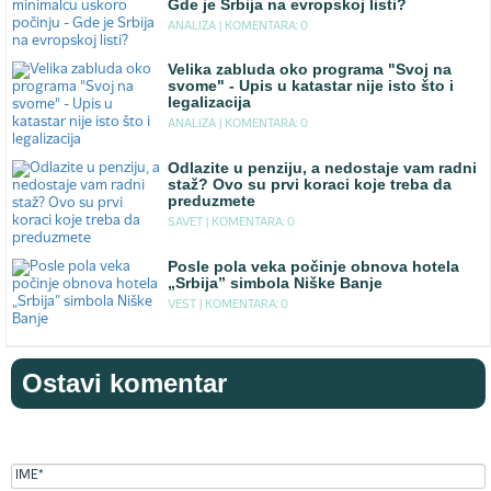
Gde je Srbija na evropskoj listi?
ANALIZA |
KOMENTARA: 0
Velika zabluda oko programa "Svoj na
svome" - Upis u katastar nije isto što i
legalizacija
ANALIZA |
KOMENTARA: 0
Odlazite u penziju, a nedostaje vam radni
staž? Ovo su prvi koraci koje treba da
preduzmete
SAVET |
KOMENTARA: 0
Posle pola veka počinje obnova hotela
„Srbija” simbola Niške Banje
VEST |
KOMENTARA: 0
Ostavi komentar