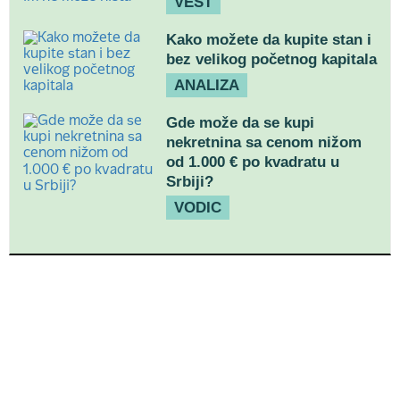
VEST
Kako možete da kupite stan i
bez velikog početnog kapitala
ANALIZA
Gde može da se kupi
nekretnina sa cenom nižom
od 1.000 € po kvadratu u
Srbiji?
VODIC