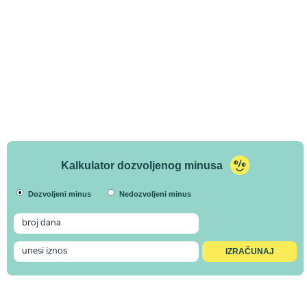
Kalkulator dozvoljenog minusa
Dozvoljeni minus
Nedozvoljeni minus