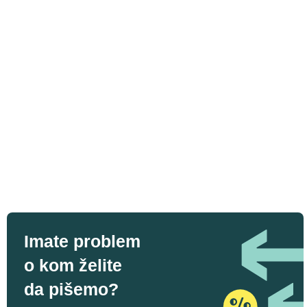
Imate problem
o kom želite
da pišemo?