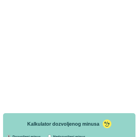
Kalkulator dozvoljenog minusa
Dozvoljeni minus
Nedozvoljeni minus