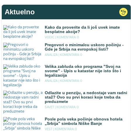
Aktuelno
Kako da proverite da li još uvek imate
besplatne akcije?
VODIC |
KOMENTARA: 0
Pregovori o minimalcu uskoro počinju -
Gde je Srbija na evropskoj listi?
ANALIZA |
KOMENTARA: 0
Velika zabluda oko programa "Svoj na
svome" - Upis u katastar nije isto što i
legalizacija
ANALIZA |
KOMENTARA: 0
Odlazite u penziju, a nedostaje vam radni
staž? Ovo su prvi koraci koje treba da
preduzmete
SAVET |
KOMENTARA: 0
Posle pola veka počinje obnova hotela
„Srbija” simbola Niške Banje
VEST |
KOMENTARA: 0