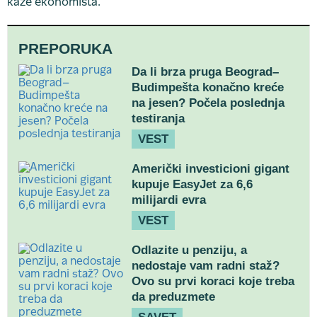
kaže ekonomista.
PREPORUKA
Da li brza pruga Beograd–
Budimpešta konačno kreće
na jesen? Počela poslednja
testiranja
VEST
Američki investicioni gigant
kupuje EasyJet za 6,6
milijardi evra
VEST
Odlazite u penziju, a
nedostaje vam radni staž?
Ovo su prvi koraci koje treba
da preduzmete