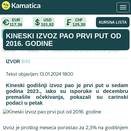
EUR
USD
CHF
KURSNA LISTA
117,36
101,82
125,30
KONVERTOR VALUTA
KINESKI IZVOZ PAO PRVI PUT OD
2016. GODINE
Početna
>
analiza
>
Kineski izvoz pao prvi put od 2016. godine
IZVOR
B92
Tekst objavljen: 13.01.2024 18:00
Kineski godišnji izvoz pao je prvi put u sedam
godina 2023., iako su isporuke u decembru
premašile očekivanja, pokazali su carinski
podaci u petak
Izvoz je prošlog meseca porastao za 2,3% na godišnjem