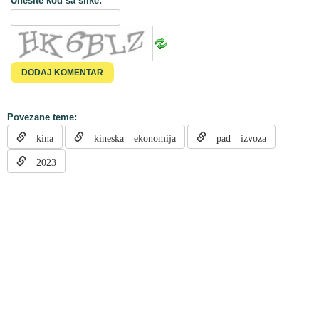
Unesite kod sa slike:
Povezane teme:
kina
kineska ekonomija
pad izvoza
2023