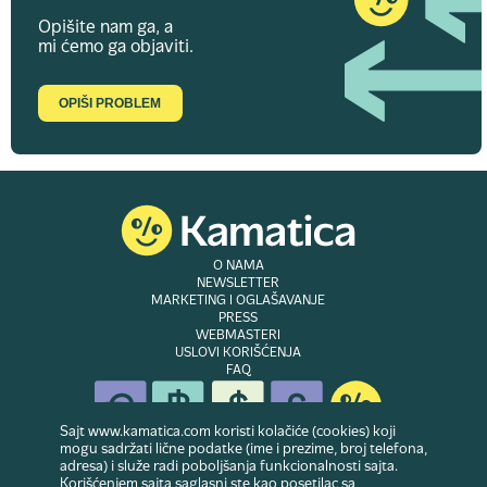
Opišite nam ga, a
mi ćemo ga objaviti.
OPIŠI PROBLEM
O NAMA
NEWSLETTER
MARKETING I OGLAŠAVANJE
PRESS
WEBMASTERI
USLOVI KORIŠĆENJA
FAQ
Sajt www.kamatica.com koristi kolačiće (cookies) koji
mogu sadržati lične podatke (ime i prezime, broj telefona,
adresa) i služe radi poboljšanja funkcionalnosti sajta.
© Copyright 2007-2026. Website developed & owned by
Dubes doo
. Sva prava
Korišćenjem sajta saglasni ste kao posetilac sa