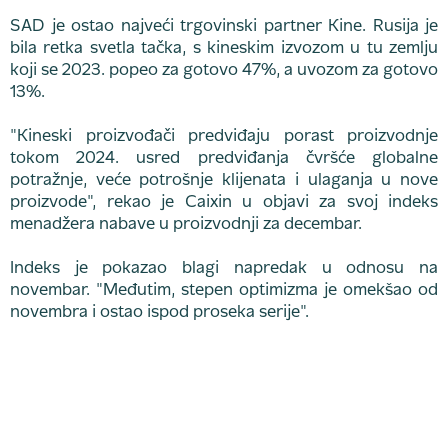
SAD je ostao najveći trgovinski partner Kine. Rusija je
bila retka svetla tačka, s kineskim izvozom u tu zemlju
koji se 2023. popeo za gotovo 47%, a uvozom za gotovo
13%.
"Kineski proizvođači predviđaju porast proizvodnje
tokom 2024. usred predviđanja čvršće globalne
potražnje, veće potrošnje klijenata i ulaganja u nove
proizvode", rekao je Caixin u objavi za svoj indeks
menadžera nabave u proizvodnji za decembar.
Indeks je pokazao blagi napredak u odnosu na
novembar. "Međutim, stepen optimizma je omekšao od
novembra i ostao ispod proseka serije".