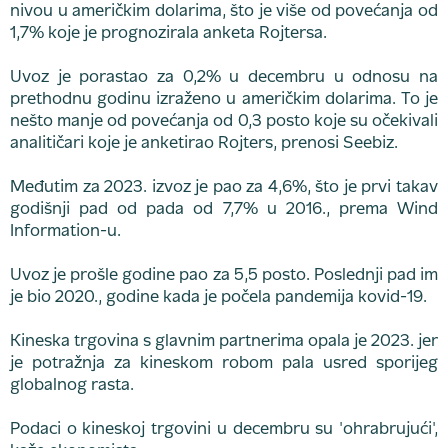
nivou u američkim dolarima, što je više od povećanja od
1,7% koje je prognozirala anketa Rojtersa.
Uvoz je porastao za 0,2% u decembru u odnosu na
prethodnu godinu izraženo u američkim dolarima. To je
nešto manje od povećanja od 0,3 posto koje su očekivali
analitičari koje je anketirao Rojters, prenosi Seebiz.
Međutim za 2023. izvoz je pao za 4,6%, što je prvi takav
godišnji pad od pada od 7,7% u 2016., prema Wind
Information-u.
Uvoz je prošle godine pao za 5,5 posto. Poslednji pad im
je bio 2020., godine kada je počela pandemija kovid-19.
Kineska trgovina s glavnim partnerima opala je 2023. jer
je potražnja za kineskom robom pala usred sporijeg
globalnog rasta.
Podaci o kineskoj trgovini u decembru su 'ohrabrujući',