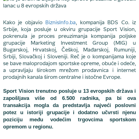
Kako je objavio
BiznisInfo.ba
, kompanija BDS Co. iz
Srbije, koja posluje u okviru grupacije Sport Vision,
pokrenula je proces preuzimanja kompanija poljske
grupacije Marketing Investment Group (MIG) u
Bugarskoj, Hrvatskoj, Češkoj, Mađarskoj, Rumuniji,
Srbiji, Slovačkoj i Sloveniji. Reč je o kompanijama koje
se bave maloprodajom sportske opreme, obuće i odeće,
a upravljaju širokom mrežom prodavnica i internet
prodajnih kanala širom centralne i istočne Evrope.
Sport Vision trenutno posluje u 13 evropskih država i
zapošljava više od 6.500 radnika, pa bi ova
transakcija mogla da predstavlja najveći poslovni
potez u istoriji grupacije i dodatno učvrsti njenu
poziciju među vodećim trgovcima sportskom
opremom u regionu.