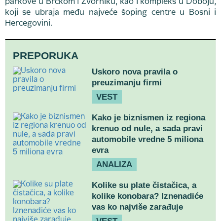
parkove u Brčkom i Zvorniku, kao i kompleks u Doboju,
koji se ubraja među najveće šoping centre u Bosni i
Hercegovini.
PREPORUKA
Uskoro nova pravila o
preuzimanju firmi
VEST
Kako je biznismen iz regiona
krenuo od nule, a sada pravi
automobile vredne 5 miliona
evra
ANALIZA
Kolike su plate čistačica, a
kolike konobara? Iznenadiće
vas ko najviše zarađuje