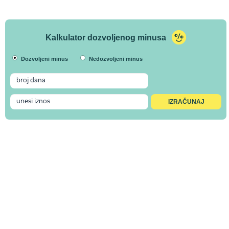
Kalkulator dozvoljenog minusa
Dozvoljeni minus
Nedozvoljeni minus