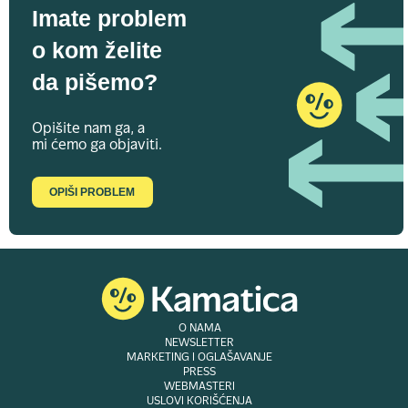
Imate problem
o kom želite
da pišemo?
Opišite nam ga, a
mi ćemo ga objaviti.
OPIŠI PROBLEM
O NAMA
NEWSLETTER
MARKETING I OGLAŠAVANJE
PRESS
WEBMASTERI
USLOVI KORIŠĆENJA