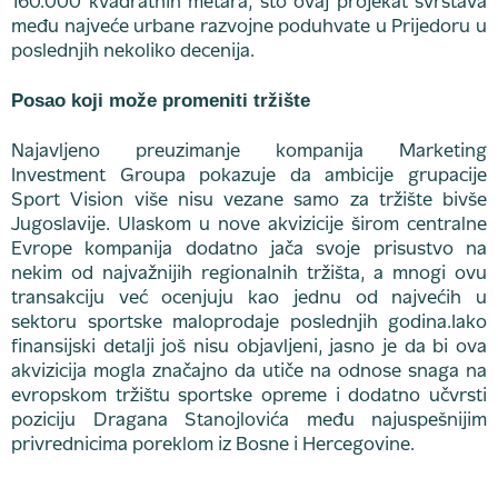
160.000 kvadratnih metara, što ovaj projekat svrstava
među najveće urbane razvojne poduhvate u Prijedoru u
poslednjih nekoliko decenija.
Posao koji može promeniti tržište
Najavljeno preuzimanje kompanija Marketing
Investment Groupa pokazuje da ambicije grupacije
Sport Vision više nisu vezane samo za tržište bivše
Jugoslavije. Ulaskom u nove akvizicije širom centralne
Evrope kompanija dodatno jača svoje prisustvo na
nekim od najvažnijih regionalnih tržišta, a mnogi ovu
transakciju već ocenjuju kao jednu od najvećih u
sektoru sportske maloprodaje poslednjih godina.Iako
finansijski detalji još nisu objavljeni, jasno je da bi ova
akvizicija mogla značajno da utiče na odnose snaga na
evropskom tržištu sportske opreme i dodatno učvrsti
poziciju Dragana Stanojlovića među najuspešnijim
privrednicima poreklom iz Bosne i Hercegovine.