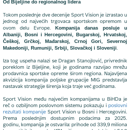
Od Bijeljine do regionalnog lidera
Tokom poslednje dve decenije Sport Vision je izrastao u
jednog od najvećih trgovaca sportskom opremom u
Kompanija danas posluje u
ovom delu Evrope.
Albaniji, Bosni i Hercegovini, Bugarskoj, Hrvatskoj,
Češkoj, Grčkoj, Mađarskoj, Crnoj Gori, Severnoj
Makedoniji, Rumuniji, Srbiji, Slovačkoj i Sloveniji
.
Iza tog uspeha nalazi se Dragan Stanojlović, privrednik
poreklom iz Bijeljine, koji je godinama razvijao mrežu
prodavnica sportske opreme širom regiona. Najavljena
akvizicija kompanija poljske grupacije MIG predstavlja
nastavak strategije širenja koja traje već godinama.
Sport Vision među najvećim kompanijama u BiHDa je
reč o ozbiljnom poslovnom sistemu pokazuju i
poslovni
rezultati kompanije
Sport Vision u Bosni i Hercegovini.
Prema poslednjim dostupnim podacima za 2025.
godinu, kompanija je ostvarila: prihode od 339,9 miliona