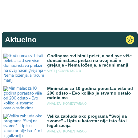
Aktuelno
Godinama svi birali pelet, a sad sve više
domaćinstava prelazi na ovaj način
grejanja - Nema loženja, a računi manji
VEST |
KOMENTARA: 0
Minimalac za 10 godina porastao više od
200 odsto - Evo koliko je stvarno ostalo
radnicima
ANALIZA |
KOMENTARA: 0
Velika zabluda oko programa "Svoj na
svome" - Upis u katastar nije isto što i
legalizacija
ANALIZA |
KOMENTARA: 0