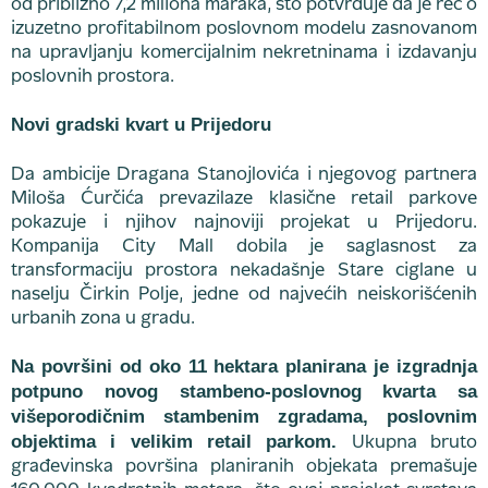
od približno 7,2 miliona maraka, što potvrđuje da je reč o
izuzetno profitabilnom poslovnom modelu zasnovanom
na upravljanju komercijalnim nekretninama i izdavanju
poslovnih prostora.
Novi gradski kvart u Prijedoru
Da ambicije Dragana Stanojlovića i njegovog partnera
Miloša Ćurčića prevazilaze klasične retail parkove
pokazuje i njihov najnoviji projekat u Prijedoru.
Kompanija City Mall dobila je saglasnost za
transformaciju prostora nekadašnje Stare ciglane u
naselju Čirkin Polje, jedne od najvećih neiskorišćenih
urbanih zona u gradu.
Na površini od oko 11 hektara planirana je izgradnja
potpuno novog stambeno-poslovnog kvarta sa
višeporodičnim stambenim zgradama, poslovnim
objektima i velikim retail parkom.
Ukupna bruto
građevinska površina planiranih objekata premašuje