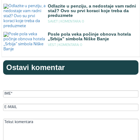
Odlazite u penziju, a nedostaje vam radni
staž? Ovo su prvi koraci koje treba da
preduzmete
SAVET |
KOMENTARA: 0
Posle pola veka počinje obnova hotela
„Srbija” simbola Niške Banje
VEST |
KOMENTARA: 0
Ostavi komentar