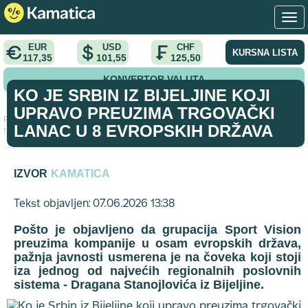
EUR
USD
CHF
KURSNA LISTA
117,35
101,55
125,50
KONVERTOR VALUTA
KO JE SRBIN IZ BIJELJINE KOJI
UPRAVO PREUZIMA TRGOVAČKI
Početna
>
analiza
>
Ko je Srbin iz Bijeljine koji upravo preuzima
LANAC U 8 EVROPSKIH DRŽAVA
trgovački lanac u 8 evropskih država
IZVOR
KAMATICA
Tekst objavljen: 07.06.2026 13:38
Pošto je objavljeno da grupacija Sport Vision
preuzima kompanije u osam evropskih država,
pažnja javnosti usmerena je na čoveka koji stoji
iza jednog od najvećih regionalnih poslovnih
sistema - Dragana Stanojlovića iz Bijeljine.