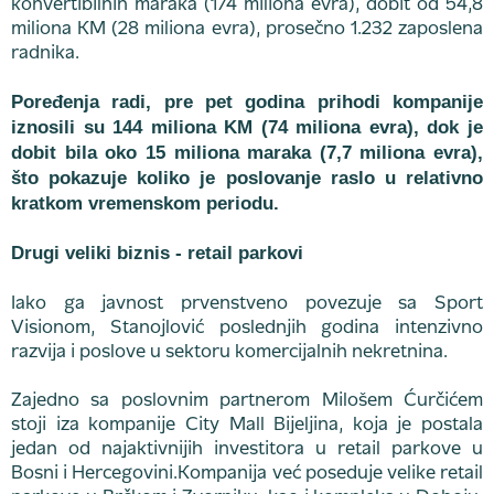
konvertibilnih maraka (174 miliona evra), dobit od 54,8
miliona KM (28 miliona evra), prosečno 1.232 zaposlena
radnika.
Poređenja radi, pre pet godina prihodi kompanije
iznosili su 144 miliona KM (74 miliona evra), dok je
dobit bila oko 15 miliona maraka (7,7 miliona evra),
što pokazuje koliko je poslovanje raslo u relativno
kratkom vremenskom periodu.
Drugi veliki biznis - retail parkovi
Iako ga javnost prvenstveno povezuje sa Sport
Visionom, Stanojlović poslednjih godina intenzivno
razvija i poslove u sektoru komercijalnih nekretnina.
Zajedno sa poslovnim partnerom Milošem Ćurčićem
stoji iza kompanije City Mall Bijeljina, koja je postala
jedan od najaktivnijih investitora u retail parkove u
Bosni i Hercegovini.Kompanija već poseduje velike retail