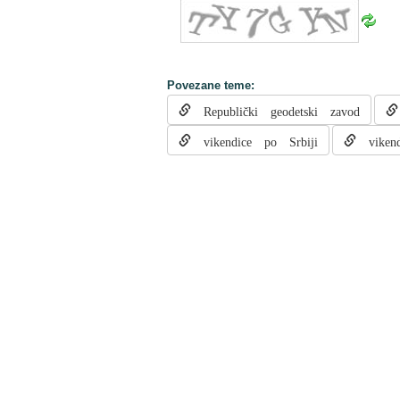
Povezane teme:
Republički geodetski zavod
vikendice po Srbiji
vikend