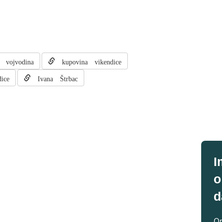
vojvodina
kupovina vikendice
ice
Ivana Štrbac
I
o
d