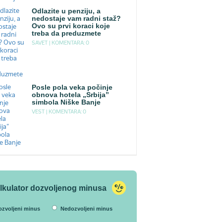
Odlazite u penziju, a
nedostaje vam radni staž?
Ovo su prvi koraci koje
treba da preduzmete
SAVET |
KOMENTARA: 0
Posle pola veka počinje
obnova hotela „Srbija”
simbola Niške Banje
VEST |
KOMENTARA: 0
lkulator dozvoljenog minusa
ozvoljeni minus
Nedozvoljeni minus