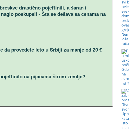
breskve drastično pojeftinili, a šaran i
naglo poskupeli - Šta se dešava sa cenama na
 da provedete leto u Srbiji za manje od 20 €
 pojeftinilo na pijacama širom zemlje?