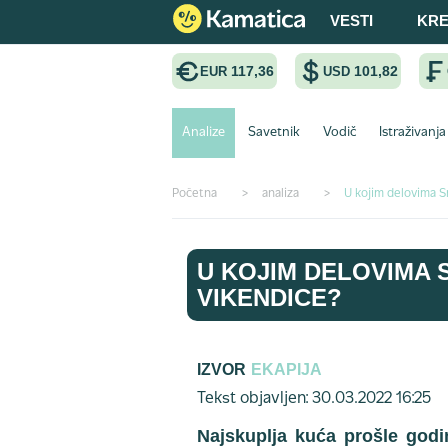
VESTI
KRE
117,36
101,82
EUR
USD
Analize
Savetnik
Vodič
Istraživanja
Početna
>
analiza
>
U kojim delovima S
U KOJIM DELOVIMA 
VIKENDICE?
IZVOR
EKAPIJA
Tekst objavljen: 30.03.2022 16:25
Najskuplja kuća prošle godi