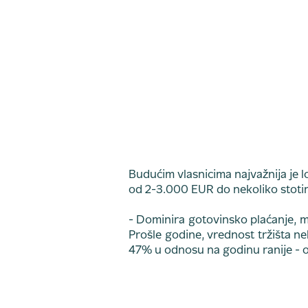
Budućim vlasnicima najvažnija je lo
od 2-3.000 EUR do nekoliko stotin
- Dominira gotovinsko plaćanje, m
Prošle godine, vrednost tržišta nekr
47% u odnosu na godinu ranije - ob