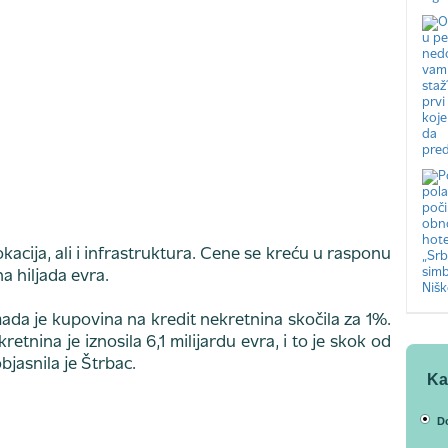
kacija, ali i infrastruktura. Cene se kreću u rasponu
a hiljada evra.
ada je kupovina na kredit nekretnina skočila za 1%.
etnina je iznosila 6,1 milijardu evra, i to je skok od
jasnila je Štrbac.
Ka
D