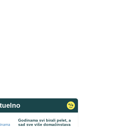
tuelno
Godinama svi birali pelet, a
sad sve više domaćinstava