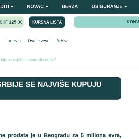
DITI
NOVAC
BERZA
OSIGURANJE
KONV
125,30
KURSNA LISTA
CHF
Intervju
Ostale vesti
Arhiva
rbije se najviše kupuju vikendice?
SRBIJE SE NAJVIŠE KUPUJU
ne prodata je u Beogradu za 5 miliona evra,