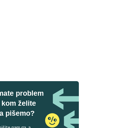
mate problem
 kom želite
a pišemo?