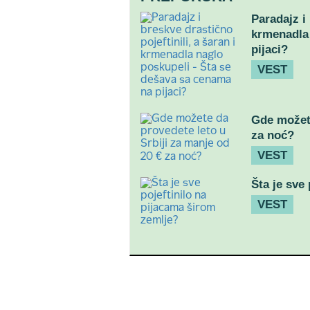
Paradajz i 
krmenadla 
pijaci?
VEST
Gde možete
za noć?
VEST
Šta je sve
VEST