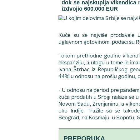
dok se najskuplja vikendica 
izdvojio 600.000 EUR
Kuće su se najviše prodavale u
uglavnom gotovinom, podaci su R
Tokom prethodne godine vikendic
ekspanziju, a ulogu u tome je imal
Ivana Štrbac iz Republičkog geo
44% u odnosu na prošlu godinu, d
- U odnosu na period pre pandemi
kuća prodatih u Srbiji nalaze se u
Novom Sadu, Zrenjaninu, a vikend
oko Inđije. Tražile su se takođe
Beograd, na Kosmaju, u Sopotu, Gr
PREPORUKA