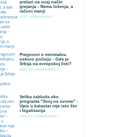
prelazi na ovaj način
grejanja - Nema loženja, a
računi manji
VEST |
KOMENTARA: 0
Pregovori o minimalcu
uskoro počinju - Gde je
Srbija na evropskoj listi?
ANALIZA |
KOMENTARA: 0
Velika zabluda oko
programa "Svoj na svome" -
Upis u katastar nije isto što
i legalizacija
ANALIZA |
KOMENTARA: 0