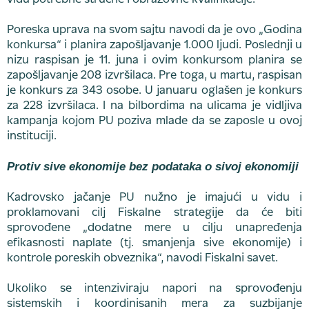
vidu potrebne stručne i obrazovne kvalifikacije.
Poreska uprava na svom sajtu navodi da je ovo „Godina
konkursa“ i planira zapošljavanje 1.000 ljudi. Poslednji u
nizu raspisan je 11. juna i ovim konkursom planira se
zapošljavanje 208 izvršilaca. Pre toga, u martu, raspisan
je konkurs za 343 osobe. U januaru oglašen je konkurs
za 228 izvršilaca. I na bilbordima na ulicama je vidljiva
kampanja kojom PU poziva mlade da se zaposle u ovoj
instituciji.
Protiv sive ekonomije bez podataka o sivoj ekonomiji
Kadrovsko jačanje PU nužno je imajući u vidu i
proklamovani cilj Fiskalne strategije da će biti
sprovođene „dodatne mere u cilju unapređenja
efikasnosti naplate (tj. smanjenja sive ekonomije) i
kontrole poreskih obveznika“, navodi Fiskalni savet.
Ukoliko se intenziviraju napori na sprovođenju
sistemskih i koordinisanih mera za suzbijanje