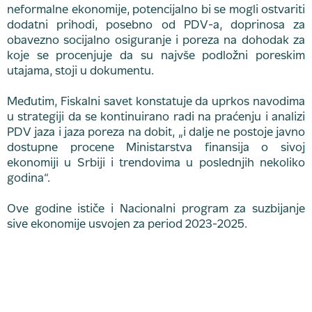
neformalne ekonomije, potencijalno bi se mogli ostvariti
dodatni prihodi, posebno od PDV-a, doprinosa za
obavezno socijalno osiguranje i poreza na dohodak za
koje se procenjuje da su najvše podložni poreskim
utajama, stoji u dokumentu.
Međutim, Fiskalni savet konstatuje da uprkos navodima
u strategiji da se kontinuirano radi na praćenju i analizi
PDV jaza i jaza poreza na dobit, „i dalje ne postoje javno
dostupne procene Ministarstva finansija o sivoj
ekonomiji u Srbiji i trendovima u poslednjih nekoliko
godina“.
Ove godine ističe i Nacionalni program za suzbijanje
sive ekonomije usvojen za period 2023-2025.