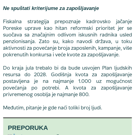
Ne spuštati kriterijume za zapošljavanje
Fiskalna strategija prepoznaje kadrovsko jačanje
Poreske uprave kao hitan reformski prioritet jer se
suočava sa značajnim odlivom iskusnih radnika usled
penzionisanja. Zato su, kako navodi država, u toku
aktivnosti za povećanje broja zaposlenih, kampanje, više
pokrenutih konkursa i veće kvote za zapošljavanje.
Do kraja jula trebalo bi da bude usvojen Plan ljudskih
resursa do 2028. Godišnja kvota za zapošljavanje
postavljena je na najmanje 1.000 uz mogućnost
povećanja po potrebi. A kvota za zapošljavanje
privremenog osoblja je najmanje 800.
Međutim, pitanje je gde naći toliki broj ljudi.
PREPORUKA