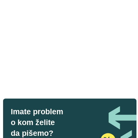
Imate problem
o kom želite
da pišemo?