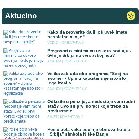
Aktuelno
Kako da proverite da li još uvek imate
besplatne akcije?
VODIC |
KOMENTARA: 0
Pregovori o minimalcu uskoro počinju -
Gde je Srbija na evropskoj listi?
ANALIZA |
KOMENTARA: 0
Velika zabluda oko programa "Svoj na
svome" - Upis u katastar nije isto što i
legalizacija
ANALIZA |
KOMENTARA: 0
Odlazite u penziju, a nedostaje vam radni
staž? Ovo su prvi koraci koje treba da
preduzmete
SAVET |
KOMENTARA: 0
Posle pola veka počinje obnova hotela
„Srbija” simbola Niške Banje