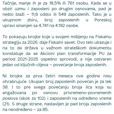
Tačnije, manje ih je za 18,5% ili 761 osobu. Kada se u
obzir uzmu i zaposleni po drugim osnovama, pad je
nešto blaži – 11,6 odsto ili 549 zaposlenih. Tako je u
ukupnom zbiru, broj zaposlenih u Poreskoj
upravi smanjen sa 4.741 na 4.192 osobe.
To pokazuju brojke koje u svojem mišljenju na Fiskalnu
strategiju za 2026. daje Fiskalni savet. Ovo telo ukazuje i
na to da država u važnom strateškom dokumentu
konstatuje da se Akcioni plan transformacije PU za
period 2021-2025 uspešno sprovodi, a nije ostvaren
jedan od ključnih ciljeva – povećanje broja zaposlenih.
Ni brojke za prva četiri meseca ove godine nisu
ohrabrujuće. Ukupan broj zaposlenih povećan je za tek
38. I to pre svega povećanju broja lica koja su
angažovana po osnovu privremeno-povremenih
poslova (skok za 102) i zaposlenih na određeno vreme
(21). S druge strane, nastavljen je pad broja zaposlenih
na neodređeno – za 85.