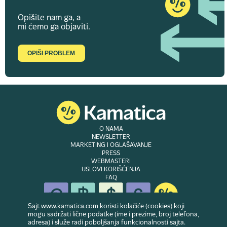
Opišite nam ga, a
mi ćemo ga objaviti.
OPIŠI PROBLEM
O NAMA
NEWSLETTER
MARKETING I OGLAŠAVANJE
PRESS
WEBMASTERI
USLOVI KORIŠĆENJA
FAQ
Sajt www.kamatica.com koristi kolačiće (cookies) koji
mogu sadržati lične podatke (ime i prezime, broj telefona,
adresa) i služe radi poboljšanja funkcionalnosti sajta.
© Copyright 2007-2026. Website developed & owned by
Dubes doo
. Sva prava