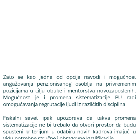
Zato se kao jedna od opcija navodi i mogućnost
angažovanja penzionisanog osoblja na privremenim
pozicijama u cilju obuke i mentorstva novozaposlenih.
Mogućnost je i promena sistematizacije PU radi
omogućavanja regrutacije ljudi iz različitih disciplina.
Fiskalni savet ipak upozorava da takva promena
sistematizacije ne bi trebalo da otvori prostor da budu
spušteni kriterijumi u odabiru novih kadrova imajući u