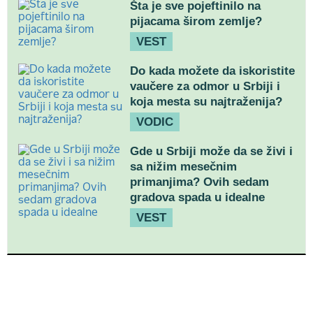
Šta je sve pojeftinilo na
pijacama širom zemlje?
VEST
Do kada možete da iskoristite
vaučere za odmor u Srbiji i
koja mesta su najtraženija?
VODIC
Gde u Srbiji može da se živi i
sa nižim mesečnim
primanjima? Ovih sedam
gradova spada u idealne
VEST