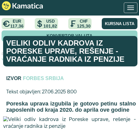
EUR
USD
CHF
KURSNA LISTA
117,36
101,82
125,30
KONVERTOR VALUTA
VELIKI ODLIV KADROVA IZ
PORESKE UPRAVE, REŠENJE -
Početna
>
analiza
>
Veliki odliv kadrova iz Poreske uprave, rešenje -
VRAĆANJE RADNIKA IZ PENZIJE
vraćanje radnika iz penzije
IZVOR
FORBES SRBIJA
Tekst objavljen: 27.06.2025 8:00
Poreska uprava izgubila je gotovo petinu stalno
zaposlenih od kraja 2020. do aprila ove godine