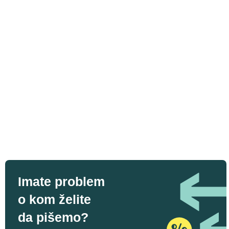
Imate problem
o kom želite
da pišemo?