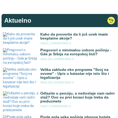
Aktuelno
Kako da proverite da li još uvek imate
besplatne akcije?
VODIC |
KOMENTARA: 0
Pregovori o minimalcu uskoro počinju -
Gde je Srbija na evropskoj listi?
ANALIZA |
KOMENTARA: 0
Velika zabluda oko programa "Svoj na
svome" - Upis u katastar nije isto što i
legalizacija
ANALIZA |
KOMENTARA: 0
Odlazite u penziju, a nedostaje vam radni
staž? Ovo su prvi koraci koje treba da
preduzmete
SAVET |
KOMENTARA: 0
Posle pola veka počinje obnova hotela