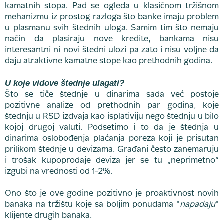
kamatnih stopa. Pad se ogleda u klasičnom tržišnom
mehanizmu iz prostog razloga što banke imaju problem
u plasmanu svih štednih uloga. Samim tim što nemaju
način da plasiraju nove kredite, bankama nisu
interesantni ni novi štedni ulozi pa zato i nisu voljne da
daju atraktivne kamatne stope kao prethodnih godina.
U koje vidove štednje ulagati?
Što se tiče štednje u dinarima sada već postoje
pozitivne analize od prethodnih par godina, koje
štednju u RSD izdvaja kao isplativiju nego štednju u bilo
kojoj drugoj valuti. Podsetimo i to da je štednja u
dinarima oslobođenja plaćanja poreza koji je prisutan
prilikom štednje u devizama. Građani često zanemaruju
i trošak kupoprodaje deviza jer se tu „neprimetno“
izgubi na vrednosti od 1-2%.
Ono što je ove godine pozitivno je proaktivnost novih
banaka na tržištu koje sa boljim ponudama "
napadaju
"
klijente drugih banaka.