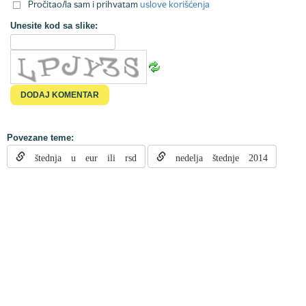
Pročitao/la sam i prihvatam
uslove korišćenja
Unesite kod sa slike:
Povezane teme:
štednja u eur ili rsd
nedelja štednje 2014