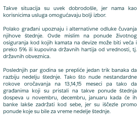
Takve situacija su uvek dobrodošle, jer nama kao
korisnicima usluga omogućavaju bolji izbor.
Polako građani upoznaju i alternativne odluke čuvanja
njihove štednje. Ovde mislim na ponude životnog
osiguranja kod kojih kamata na devize može biti veća i
preko 5% ili kupovina državnih hartija od vrednosti, tj.
državnih obveznica.
Poslednjih par godina se prepliće jedan trik banaka da
razbiju nedelju štednje. Tako što nude nestandardne
rokove oročavanja na 13,14,15 meseci pa tako da
građanima koji su pristali na takve ponude štednja
dospeva u novembru, decembru, januaru kada će ih
banke lakše zadržati kod sebe, jer su iščezle promo
ponude koje su bile za vreme nedelje štednje.