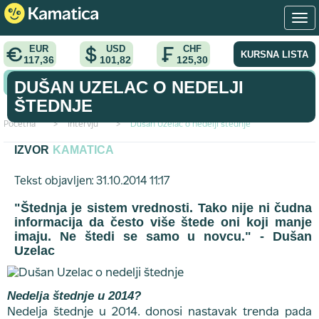
EUR
USD
CHF
KURSNA LISTA
117,36
101,82
125,30
KONVERTOR VALUTA
DUŠAN UZELAC O NEDELJI
ŠTEDNJE
Početna
>
intervju
>
Dušan Uzelac o nedelji štednje
IZVOR
KAMATICA
Tekst objavljen: 31.10.2014 11:17
"Štednja je sistem vrednosti. Tako nije ni čudna
informacija da često više štede oni koji manje
imaju. Ne štedi se samo u novcu." - Dušan
Uzelac
Nedelja štednje u 2014?
Nedelja štednje u 2014. donosi nastavak trenda pada