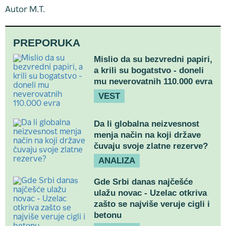
Autor M.T.
PREPORUKA
Mislio da su bezvredni papiri,
a krili su bogatstvo - doneli
mu neverovatnih 110.000 evra
VEST
Da li globalna neizvesnost
menja način na koji države
čuvaju svoje zlatne rezerve?
ANALIZA
Gde Srbi danas najčešće
ulažu novac - Uzelac otkriva
zašto se najviše veruje cigli i
betonu