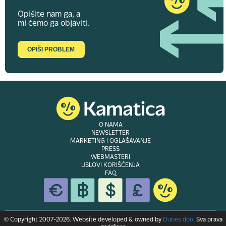
Opišite nam ga, a
mi ćemo ga objaviti.
OPIŠI PROBLEM
O NAMA
NEWSLETTER
MARKETING I OGLAŠAVANJE
PRESS
WEBMASTERI
USLOVI KORIŠĆENJA
FAQ
© Copyright 2007-2026. Website developed & owned by
Dubes doo
. Sva prava