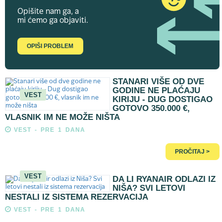
Opišite nam ga, a
mi ćemo ga objaviti.
OPIŠI PROBLEM
STANARI VIŠE OD DVE
GODINE NE PLAĆAJU
VEST
KIRIJU - DUG DOSTIGAO
GOTOVO 350.000 €,
VLASNIK IM NE MOŽE NIŠTA
VEST - PRE 1 DANA
PROČITAJ >
VEST
DA LI RYANAIR ODLAZI IZ
NIŠA? SVI LETOVI
NESTALI IZ SISTEMA REZERVACIJA
VEST - PRE 1 DANA