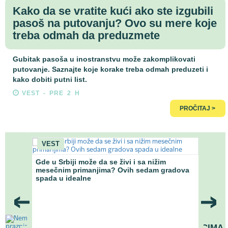
Kako da se vratite kući ako ste izgubili
pasoš na putovanju? Ovo su mere koje
treba odmah da preduzmete
Gubitak pasoša u inostranstvu može zakomplikovati
putovanje. Saznajte koje korake treba odmah preduzeti i
kako dobiti putni list.
VEST - PRE 2 H
PROČITAJ >
VEST
VO
Gde u Srbiji može da se živi i sa nižim
Gde 
ostupka
mesečnim primanjima? Ovih sedam gradova
nižom
spada u idealne
NEMA VIŠE VOŽNJE
NEDELJOM I PRAZNICIMA