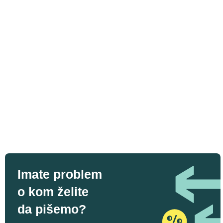
Imate problem
o kom želite
da pišemo?