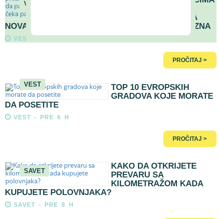
VEST
- EVO GDE ŠOFERI
MORAJU DA PAZE NA
NOVA PRAVILA, INAČE VAS ČEKA PAPRENA KAZNA
VEST - PRE 4 H
PROČITAJ >
VEST
TOP 10 EVROPSKIH
GRADOVA KOJE MORATE
DA POSETITE
VEST - PRE 6 H
PROČITAJ >
KAKO DA OTKRIJETE
SAVET
PREVARU SA
KILOMETRAŽOM KADA
KUPUJETE POLOVNJAKA?
SAVET - PRE 8 H