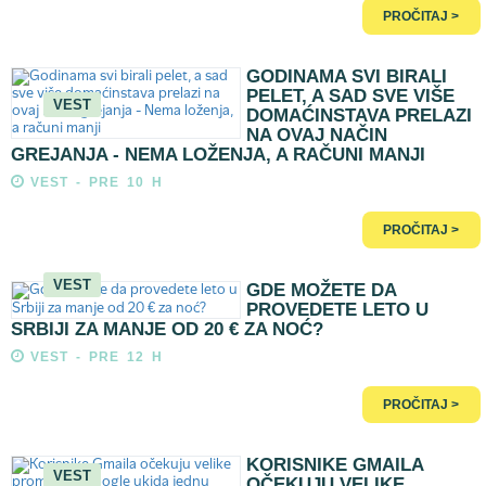
PROČITAJ >
GODINAMA SVI BIRALI
PELET, A SAD SVE VIŠE
VEST
DOMAĆINSTAVA PRELAZI
NA OVAJ NAČIN
GREJANJA - NEMA LOŽENJA, A RAČUNI MANJI
VEST - PRE 10 H
PROČITAJ >
VEST
GDE MOŽETE DA
PROVEDETE LETO U
SRBIJI ZA MANJE OD 20 € ZA NOĆ?
VEST - PRE 12 H
PROČITAJ >
KORISNIKE GMAILA
VEST
OČEKUJU VELIKE