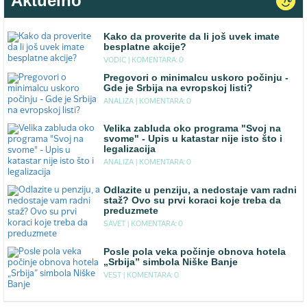
Aktuelno
Kako da proverite da li još uvek imate
besplatne akcije?
VODIC |
KOMENTARA: 0
Pregovori o minimalcu uskoro počinju -
Gde je Srbija na evropskoj listi?
ANALIZA |
KOMENTARA: 0
Velika zabluda oko programa "Svoj na
svome" - Upis u katastar nije isto što i
legalizacija
ANALIZA |
KOMENTARA: 0
Odlazite u penziju, a nedostaje vam radni
staž? Ovo su prvi koraci koje treba da
preduzmete
SAVET |
KOMENTARA: 0
Posle pola veka počinje obnova hotela
„Srbija” simbola Niške Banje
VEST |
KOMENTARA: 0