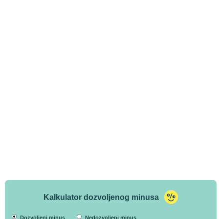
Kalkulator dozvoljenog minusa
Dozvoljeni minus
Nedozvoljeni minus