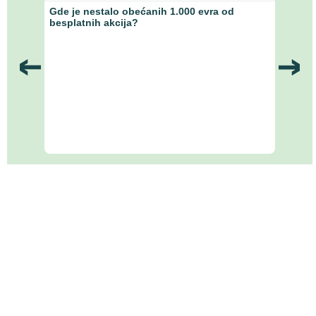
anke
Gde je nestalo obećanih 1.000 evra od
Ekono
besplatnih akcija?
Naci