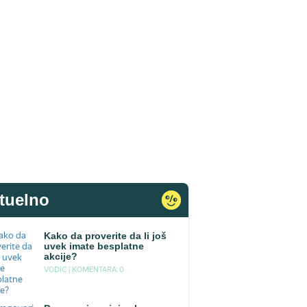
tuelno
Kako da proverite da li još
uvek imate besplatne
akcije?
VODIC |
KOMENTARA: 0