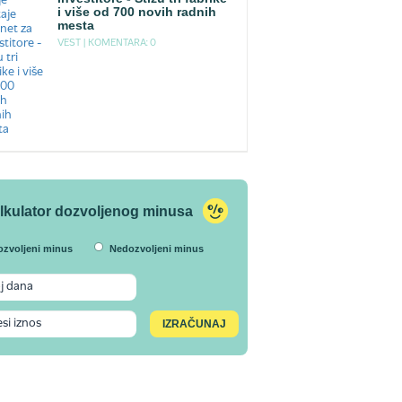
i više od 700 novih radnih
mesta
VEST |
KOMENTARA: 0
lkulator dozvoljenog minusa
ozvoljeni minus
Nedozvoljeni minus