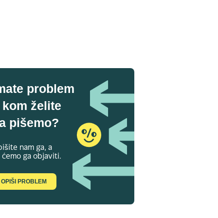
mate problem
 kom želite
a pišemo?
išite nam ga, a
 ćemo ga objaviti.
OPIŠI PROBLEM