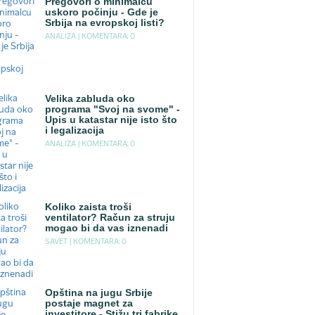
Pregovori o minimalcu
uskoro počinju - Gde je
Srbija na evropskoj listi?
ANALIZA |
KOMENTARA: 0
Velika zabluda oko
programa "Svoj na svome" -
Upis u katastar nije isto što
i legalizacija
ANALIZA |
KOMENTARA: 0
Koliko zaista troši
ventilator? Račun za struju
mogao bi da vas iznenadi
SAVET |
KOMENTARA: 0
Opština na jugu Srbije
postaje magnet za
investitore - Stižu tri fabrike