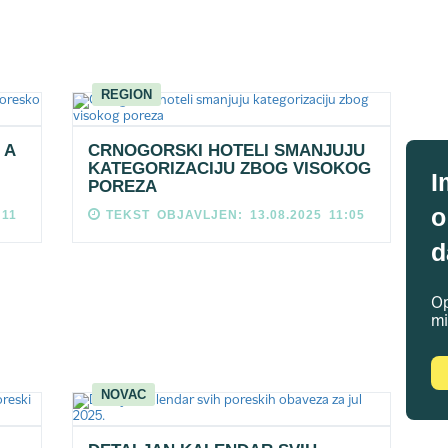
REGION
 A
CRNOGORSKI HOTELI SMANJUJU
KATEGORIZACIJU ZBOG VISOKOG
I
POREZA
o
:11
TEKST OBJAVLJEN: 13.08.2025 11:05
d
Op
mi
NOVAC