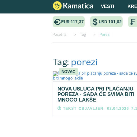
VESTI
KRE
117,37
101,62
EUR
USD
Pocetna
>
Tag
>
Porezi
Tag:
porezi
NOVAC
NOVA USLUGA PRI PLAĆANJU
POREZA - SADA ĆE SVIMA BITI
MNOGO LAKŠE
TEKST OBJAVLJEN: 02.04.2026 7: