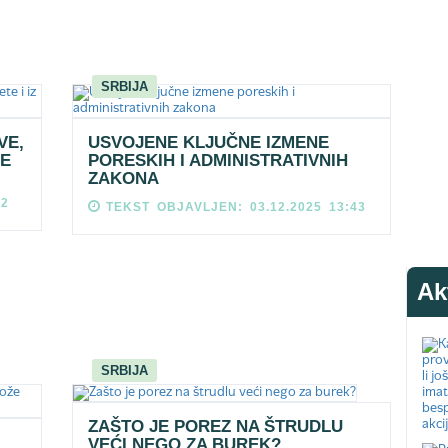
SRBIJA
VE,
USVOJENE KLJUČNE IZMENE
JE
PORESKIH I ADMINISTRATIVNIH
ZAKONA
52
TEKST OBJAVLJEN: 03.12.2025 13:43
Ak
SRBIJA
ZAŠTO JE POREZ NA ŠTRUDLU
VEĆI NEGO ZA BUREK?