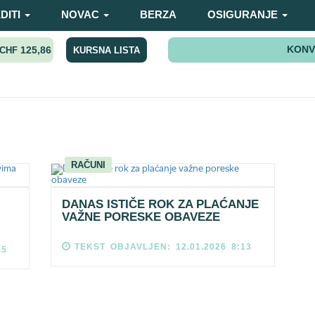
DITI
NOVAC
BERZA
OSIGURANJE
KONV
125,86
KURSNA LISTA
CHF
RAČUNI
DANAS ISTIČE ROK ZA PLAĆANJE
VAŽNE PORESKE OBAVEZE
TEKST OBJAVLJEN: 12.01.2026 8:13
15