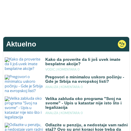
Aktuelno
Kako da proverite da li još uvek imate
besplatne akcije?
VODIC |
KOMENTARA: 0
Pregovori o minimalcu uskoro počinju -
Gde je Srbija na evropskoj listi?
ANALIZA |
KOMENTARA: 0
Velika zabluda oko programa "Svoj na
svome" - Upis u katastar nije isto što i
legalizacija
ANALIZA |
KOMENTARA: 0
Odlazite u penziju, a nedostaje vam radni
staž? Ovo su prvi koraci koje treba da