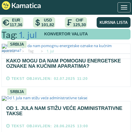
EUR
USD
CHF
KURSNA LISTA
117,36
101,82
125,30
KONVERTOR VALUTA
Tag:
1. jul
SRBIJA
Pocetna
>
Tag
>
1. jul
KAKO MOGU DA NAM POMOGNU ENERGETSKE
OZNAKE NA KUĆNIM APARATIMA?
TEKST OBJAVLJEN: 02.07.2025 11:20
SRBIJA
OD 1. JULA NAM STIŽU VEĆE ADMINISTRATIVNE
TAKSE
TEKST OBJAVLJEN: 28.06.2025 13:00