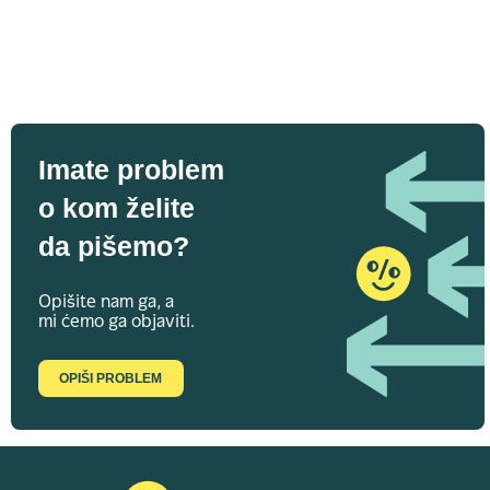
Imate problem
o kom želite
da pišemo?
Opišite nam ga, a
mi ćemo ga objaviti.
OPIŠI PROBLEM