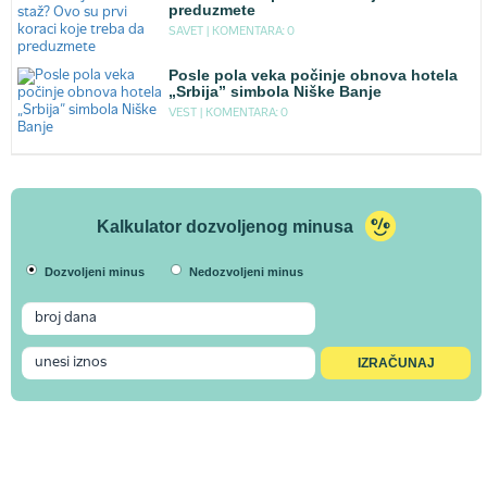
preduzmete
SAVET |
KOMENTARA: 0
Posle pola veka počinje obnova hotela
„Srbija” simbola Niške Banje
VEST |
KOMENTARA: 0
Kalkulator dozvoljenog minusa
Dozvoljeni minus
Nedozvoljeni minus